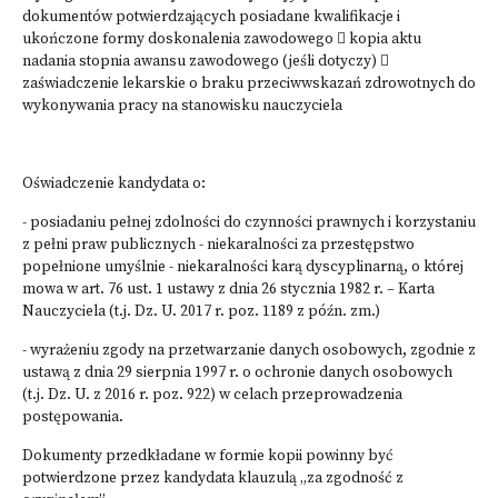
dokumentów potwierdzających posiadane kwalifikacje i
ukończone formy doskonalenia zawodowego  kopia aktu
nadania stopnia awansu zawodowego (jeśli dotyczy) 
zaświadczenie lekarskie o braku przeciwwskazań zdrowotnych do
wykonywania pracy na stanowisku nauczyciela
Oświadczenie kandydata o:
- posiadaniu pełnej zdolności do czynności prawnych i korzystaniu
z pełni praw publicznych - niekaralności za przestępstwo
popełnione umyślnie - niekaralności karą dyscyplinarną, o której
mowa w art. 76 ust. 1 ustawy z dnia 26 stycznia 1982 r. – Karta
Nauczyciela (t.j. Dz. U. 2017 r. poz. 1189 z późn. zm.)
- wyrażeniu zgody na przetwarzanie danych osobowych, zgodnie z
ustawą z dnia 29 sierpnia 1997 r. o ochronie danych osobowych
(t.j. Dz. U. z 2016 r. poz. 922) w celach przeprowadzenia
postępowania.
Dokumenty przedkładane w formie kopii powinny być
potwierdzone przez kandydata klauzulą „za zgodność z