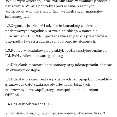
rynku wydawniczego, oraz roli publikacji w ewaluacji jednostek
naukowych. W razie potrzeby sporządzanie pisemnych
opracowań ww. materiałów (np. wewnętrznych materiałów
informacyjnych).
1.2.Organizacja szkoleń i udzielanie konsultacji z zakresu
podstawowych zagadnień prawa autorskiego w nauce dla
Pracowników IBL PAN. Sporządzanie zapytań dla prawników w
przypadku kwestii trudniejszych lub bardziej złożonych.
1.3.Pomoc w kształtowaniu praktyk i polityk instytucjonalnych
IBL PAN z zakresu otwartego dostępu.
1.4.Udzielanie pracownikom pomocy przy udostępnianiu ich prac
w otwartym dostępie.
1.5.Udział w pisaniu i realizacji krajowych i europejskich projektów
grantowych CHC z zakresu otwartej nauki, także tych
realizowanych we współpracy z europejskim konsorcjum
OPERAS.
1.6.Udział w zebraniach CHC.
2.Koordynacja współpracy międzynarodowej Wydawnictwa IBL