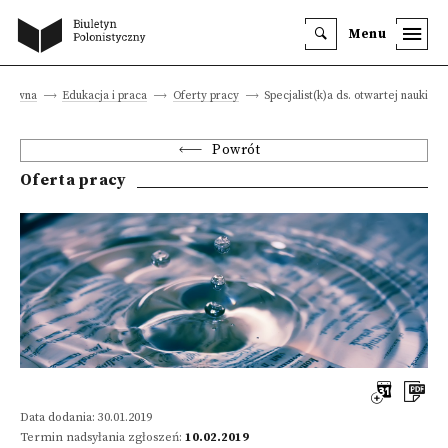
Menu
 główna
Edukacja i praca
Oferty pracy
Specjalist(k)a ds. otwartej nauki
Powrót
Oferta pracy
Data dodania: 30.01.2019
Termin nadsyłania zgłoszeń:
10.02.2019