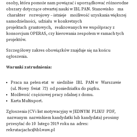
osoby, która pomoże nam powiązać i uporządkować różnorodne
obszary dotyczące otwartej nauki w IBL PAN. Stanowisko ma
charakter rozwojowy – istnieje możliwość uzyskania większej
samodzielności, udziału w konkretnych
projektach grantowych, realizowanych we współpracy z
konsorcjum OPERAS, czy kierowania zespołem w ramach tych
projektów.
Szczegółowy zakres obowiązków znajduje się na końcu
ogłoszenia.
Warunki zatrudnienia:
Praca na pełen etat w siedzibie IBL PAN w Warszawie
(ul. Nowy Świat 72) od poniedziałku do piątku.
Możliwość częściowej pracy zdalnej z domu.
Karta Multisport.
Zgłoszenia (CV i list motywacyjny w JEDNYM PLIKU PDF,
nazwanym nazwiskiem kandydatki lub kandydata) prosimy
przesyłać do 10 lutego 2019 roku na adres:
rekrutacjachc@ibl.waw.pl