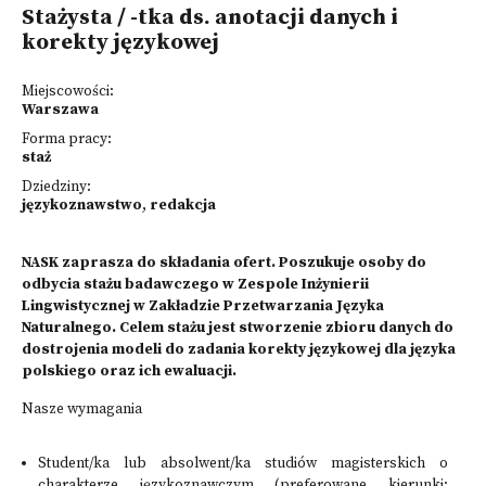
Stażysta / -tka ds. anotacji danych i
korekty językowej
Miejscowości:
Warszawa
Forma pracy:
staż
Dziedziny:
językoznawstwo
,
redakcja
NASK zaprasza do składania ofert. Poszukuje osoby do
odbycia stażu badawczego w Zespole Inżynierii
Lingwistycznej w Zakładzie Przetwarzania Języka
Naturalnego. Celem stażu jest stworzenie zbioru danych do
dostrojenia modeli do zadania korekty językowej dla języka
polskiego oraz ich ewaluacji.
Nasze wymagania
Student/ka lub absolwent/ka studiów magisterskich o
charakterze językoznawczym (preferowane kierunki: