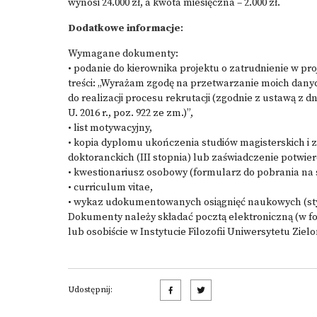
wynosi 24.000 zł, a kwota miesięczna – 2.000 zł.
Dodatkowe informacje
:
Wymagane dokumenty:
• podanie do kierownika projektu o zatrudnienie w pro
treści: „Wyrażam zgodę na przetwarzanie moich dany
do realizacji procesu rekrutacji (zgodnie z ustawą z 
U. 2016 r., poz. 922 ze zm.)”,
• list motywacyjny,
• kopia dyplomu ukończenia studiów magisterskich i 
doktoranckich (III stopnia) lub zaświadczenie potwier
• kwestionariusz osobowy (formularz do pobrania na 
• curriculum vitae,
• wykaz udokumentowanych osiągnięć naukowych (styp
Dokumenty należy składać pocztą elektroniczną (w f
lub osobiście w Instytucie Filozofii Uniwersytetu Ziel
Udostępnij: