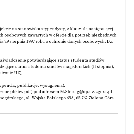
jekcie na stanowisku stypendysty, z klauzulą następującej
ch osobowych zawartych w ofercie dla potrzeb niezbędnych
dnia 29 sierpnia 1997 roku o ochronie danych osobowych, Dz.
zaświadczenie potwierdzające status studenta studiów
dzające status studenta studiów magisterskich (II stopnia),
stronie UZ),
endia, publikacje, wystąpienia).
ormie plików pdf) pod adresem M.Steciag@ifp.uz.zgora.pl
onogórskiego, al. Wojska Polskiego 69A, 65-762 Zielona Góra.