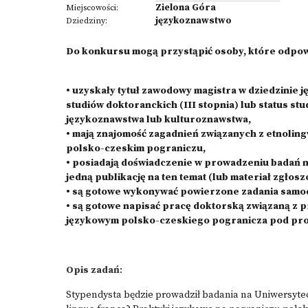
Zielona Góra
Miejscowości:
językoznawstwo
Dziedziny:
Do konkursu mogą przystąpić osoby, które odpow
• uzyskały tytuł zawodowy magistra w dziedzinie 
studiów doktoranckich (III stopnia) lub status st
językoznawstwa lub kulturoznawstwa,
• mają znajomość zagadnień związanych z etnoli
polsko-czeskim pograniczu,
• posiadają doświadczenie w prowadzeniu badań 
jedną publikację na ten temat (lub materiał zgł
• są gotowe wykonywać powierzone zadania samodz
• są gotowe napisać pracę doktorską związaną z
językowym polsko-czeskiego pogranicza pod pr
Opis zadań
:
Stypendysta będzie prowadził badania na Uniwersytec