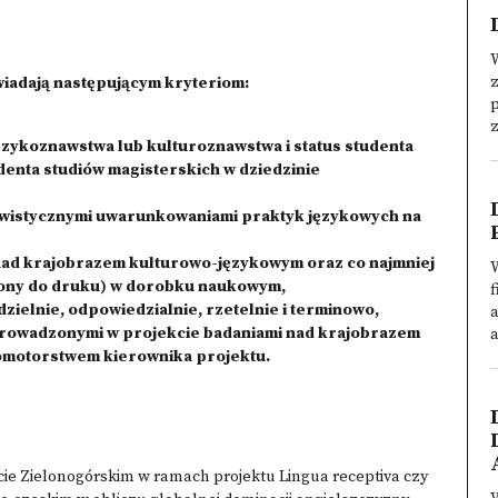
W
z
iadają następującym kryteriom:
p
z
językoznawstwa lub kulturoznawstwa i status studenta
udenta studiów magisterskich w dziedzinie
ngwistycznymi uwarunkowaniami praktyk językowych na
nad krajobrazem kulturowo-językowym oraz co najmniej
oszony do druku) w dorobku naukowym,
f
ielnie, odpowiedzialnie, rzetelnie i terminowo,
a
 prowadzonymi w projekcie badaniami nad krajobrazem
a
omotorstwem kierownika projektu.
ie Zielonogórskim w ramach projektu Lingua receptiva czy