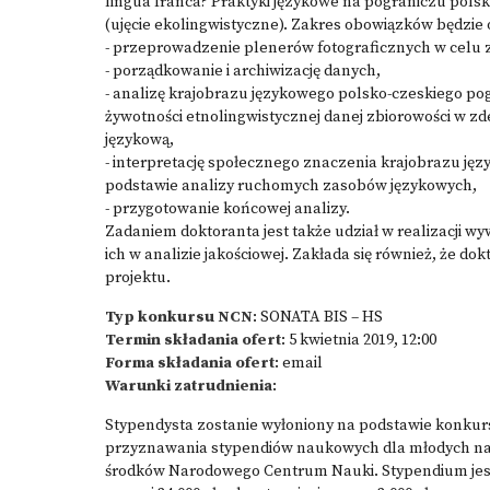
lingua franca? Praktyki językowe na pograniczu pols
(ujęcie ekolingwistyczne). Zakres obowiązków będzie
- przeprowadzenie plenerów fotograficznych w celu 
- porządkowanie i archiwizację danych,
- analizę krajobrazu językowego polsko-czeskiego pog
żywotności etnolingwistycznej danej zbiorowości w z
językową,
- interpretację społecznego znaczenia krajobrazu ję
podstawie analizy ruchomych zasobów językowych,
- przygotowanie końcowej analizy.
Zadaniem doktoranta jest także udział w realizacji 
ich w analizie jakościowej. Zakłada się również, że do
projektu.
Typ konkursu NCN
: SONATA BIS – HS
Termin składania ofert
: 5 kwietnia 2019, 12:00
Forma składania ofert
: email
Warunki zatrudnienia
:
Stypendysta zostanie wyłoniony na podstawie konk
przyznawania stypendiów naukowych dla młodych n
środków Narodowego Centrum Nauki. Stypendium jest