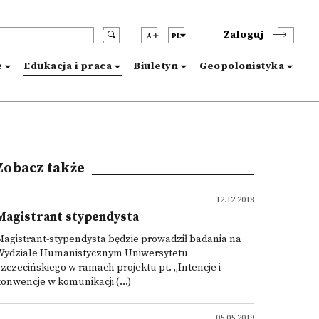
Zaloguj
A
PL
e
Edukacja i praca
Biuletyn
Geopolonistyka
Zobacz także
12.12.2018
Magistrant stypendysta
agistrant-stypendysta będzie prowadził badania na
Wydziale Humanistycznym Uniwersytetu
zczecińskiego w ramach projektu pt. „Intencje i
onwencje w komunikacji (...)
05.05.2019