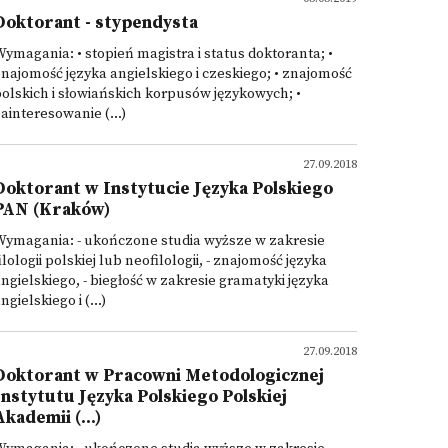
Doktorant - stypendysta
ymagania: • stopień magistra i status doktoranta; •
najomość języka angielskiego i czeskiego; • znajomość
olskich i słowiańskich korpusów językowych; •
ainteresowanie (...)
27.09.2018
Doktorant w Instytucie Języka Polskiego
PAN (Kraków)
Wymagania: - ukończone studia wyższe w zakresie
ilologii polskiej lub neofilologii, - znajomość języka
ngielskiego, - biegłość w zakresie gramatyki języka
ngielskiego i (...)
27.09.2018
Doktorant w Pracowni Metodologicznej
Instytutu Języka Polskiego Polskiej
Akademii (...)