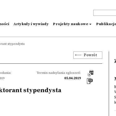
ności
Artykuły i wywiady
Projekty naukowe
Publikacj
rant stypendysta
Powrót
odania:
Termin nadsyłania zgłoszeń:
2019
05.04.2019
M
ktorant stypendysta
S
k