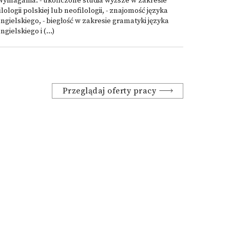
Wymagania: - ukończone studia wyższe w zakresie
ilologii polskiej lub neofilologii, - znajomość języka
ngielskiego, - biegłość w zakresie gramatyki języka
ngielskiego i (...)
Przeglądaj oferty pracy