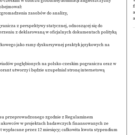
ko-czeskim w obliczu globalnej dominacji angielszczyzny
f
 obejmował:
a
zgromadzenia zasobów do analizy,
a
ranicza z perspektywy statycznej, odnoszącej się do
derzeniu z deklarowaną w oficjalnych dokumentach polityką
zykowego jako ramy dyskursywnej praktyk językowych na
wywiadów pogłębionych na polsko-czeskim pograniczu oraz w
ktorant utworzy i będzie uzupełniał stronę internetową
ursu przeprowadzonego zgodnie z Regulaminem
aukowców w projektach badawczych finansowanych ze
 wypłacane przez 12 miesięcy; całkowita kwota stypendium