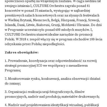
społeczności opartej na wzajemnym zaufaniu. W ciągu siedmiu lat
swojego istnienia I, CULTURE Orchestra zagrała ponad 41
koncertów w ponad 25 miastach, występując w najbardziej
prestiżowych salach koncertowych oraz na słynnych festiwalach
w Wielkiej Brytanii, Niemczech, Belgii, Hiszpanii, Francji, Szwecji,
Islandii, Danii, Litwie, Białorusi, Gruzji, Mołdawii i Ukrainie. Do dziś
w Programie uczestniczyło ponad 600 młodych muzyków. I,
CULTURE Orchestra stanowi idealne narzędzie do promocji
Polski. W 2018 r. zespół włączy się w program obchodów 100-lecia
odzyskania przez Polskę niepodległości.
Zakres obowiązków:
1. Prowadzenie, koordynacja oraz odpowiedzialność za rozwój
strategii promocyjnej ICO we współpracy z menadżerem
Programu;
2. Monitorowanie rynku, konkurencji, analiza obserwacji i działań
do zmiany;
3. Organizacja i realizacja sesji fotograficznych, filmów
promocyjnych, nadzór nad produkcją materiałów drukowanych;
4. Nadzór nad projektowaniem identyfikacji wizualnej, publikacji