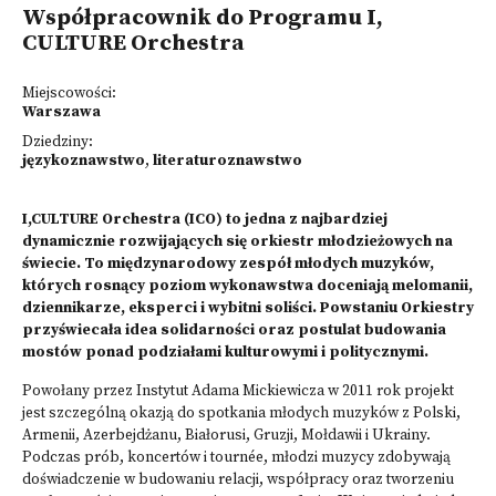
Współpracownik do Programu I,
CULTURE Orchestra
Miejscowości:
Warszawa
Dziedziny:
językoznawstwo
,
literaturoznawstwo
I,CULTURE Orchestra (ICO) to jedna z najbardziej
dynamicznie rozwijających się orkiestr młodzieżowych na
świecie. To międzynarodowy zespół młodych muzyków,
których rosnący poziom wykonawstwa doceniają melomanii,
dziennikarze, eksperci i wybitni soliści. Powstaniu Orkiestry
przyświecała idea solidarności oraz postulat budowania
mostów ponad podziałami kulturowymi i politycznymi.
Powołany przez Instytut Adama Mickiewicza w 2011 rok projekt
jest szczególną okazją do spotkania młodych muzyków z Polski,
Armenii, Azerbejdżanu, Białorusi, Gruzji, Mołdawii i Ukrainy.
Podczas prób, koncertów i tournée, młodzi muzycy zdobywają
doświadczenie w budowaniu relacji, współpracy oraz tworzeniu