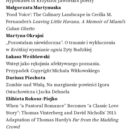
Hypostases of Krzysztof Jaworski’s poetry
Małgorzata Martynuska
‘Food Voice’: The Culinary Landscape in Cecilia M.
Fernandez’s
Leaving Little Havana. A Memoir of Miami’s
Cuban Ghetto
Martyna Okrajni
„Pozostałam niewidoczna”. O traumie i wykluczeniu
w
Krótkiej wymianie ognia
Zyty Rudzkiej
Łukasz Wróblewski
Wstręt jako rękojmia afektywnego poznania.
Przypadek
Copyright
Michała Witkowskiego
Dariusz Piechota
Zombie nad Wisłą. Na marginesie powieści Igora
Ostachowicza i Jacka Dehnela
Elżbieta Rokosz-Piejko
When “a Pastoral Romance” Becomes “a Classic Love
Story”: Thomas Vinterberg and David Nicholls’ 2015
Adaptation of Thomas Hardy’s
Far from the Madding
Crowd