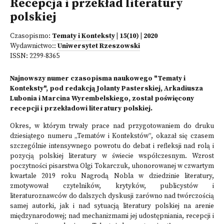
Recepcja i przekład literatury
polskiej
Czasopismo:
Tematy i Konteksty
| 15(10) | 2020
Wydawnictwo::
Uniwersytet Rzeszowski
ISSN:
2299-8365
Najnowszy numer czasopisma naukowego "Tematy i
Konteksty", pod redakcją Jolanty Pasterskiej, Arkadiusza
Lubonia i Marcina Wyrembelskiego, został poświęcony
recepcji i przekładowi literatury polskiej.
Okres, w którym trwały prace nad przygotowaniem do druku
dziesiątego numeru „Tematów i Kontekstów”, okazał się czasem
szczególnie intensywnego powrotu do debat i refleksji nad rolą i
pozycją polskiej literatury w świecie współczesnym. Wzrost
poczytności pisarstwa Olgi Tokarczuk, uhonorowanej w czwartym
kwartale 2019 roku Nagrodą Nobla w dziedzinie literatury,
zmotywował czytelników, krytyków, publicystów i
literaturoznawców do dalszych dyskusji zarówno nad twórczością
samej autorki, jak i nad sytuacją literatury polskiej na arenie
międzynarodowej; nad mechanizmami jej udostępniania, recepcji i