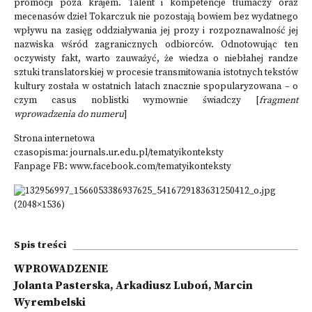
promocji poza krajem. Talent i kompetencje tłumaczy oraz
mecenasów dzieł Tokarczuk nie pozostają bowiem bez wydatnego
wpływu na zasięg oddziaływania jej prozy i rozpoznawalność jej
nazwiska wśród zagranicznych odbiorców. Odnotowując ten
oczywisty fakt, warto zauważyć, że wiedza o niebłahej randze
sztuki translatorskiej w procesie transmitowania istotnych tekstów
kultury została w ostatnich latach znacznie spopularyzowana – o
czym casus noblistki wymownie świadczy [
fragment
wprowadzenia do numeru
]
Strona internetowa
czasopisma:
journals.ur.edu.pl/tematyikonteksty
Fanpage FB:
www.facebook.com/tematyikonteksty
Spis treści
WPROWADZENIE
Jolanta Pasterska, Arkadiusz Luboń, Marcin
Wyrembelski