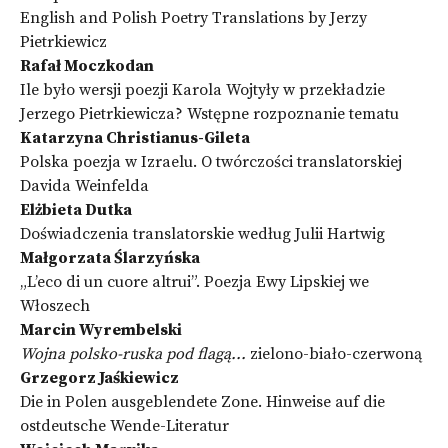
English and Polish Poetry Translations by Jerzy
Pietrkiewicz
Rafał Moczkodan
Ile było wersji poezji Karola Wojtyły w przekładzie
Jerzego Pietrkiewicza? Wstępne rozpoznanie tematu
Katarzyna Christianus-Gileta
Polska poezja w Izraelu. O twórczości translatorskiej
Davida Weinfelda
Elżbieta Dutka
Doświadczenia translatorskie według Julii Hartwig
Małgorzata Ślarzyńska
„L’eco di un cuore altrui”. Poezja Ewy Lipskiej we
Włoszech
Marcin Wyrembelski
Wojna polsko-ruska pod flagą...
zielono-biało-czerwoną
Grzegorz Jaśkiewicz
Die in Polen ausgeblendete Zone. Hinweise auf die
ostdeutsche Wende-Literatur