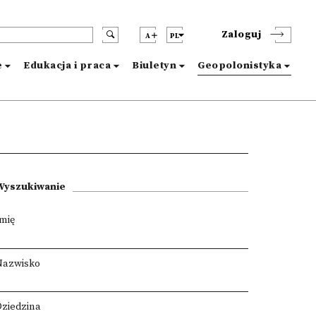
Zaloguj
A
PL
e
Edukacja i praca
Biuletyn
Geopolonistyka
Wyszukiwanie
Imię
Nazwisko
Dziedzina