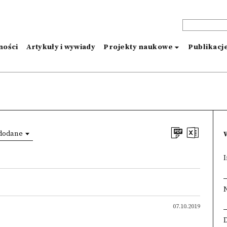
ności
Artykuły i wywiady
Projekty naukowe
Publikacj
 dodane
07.10.2019