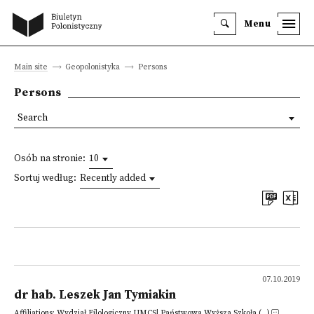
Menu
Main site
Geopolonistyka
Persons
Persons
Search
Osób na stronie:
10
Sortuj według:
Recently added
07.10.2019
dr hab. Leszek Jan Tymiakin
Affiliations: Wydział Filologiczny UMCS| Państwowa Wyższa Szkoła (...)