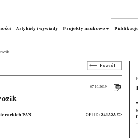
ności
Artykuły i wywiady
Projekty naukowe
Publikacj
rozik
Powrót
P
07.10.2019
ozik
iterackich PAN
OPI ID:
241325