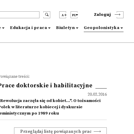
Zaloguj
A
PL
e
Edukacja i praca
Biuletyn
Geopolonistyka
owiązane treści:
Prace doktorskie i habilitacyjne
20.02.2016
"Rewolucja zaczęła się od kobiet…". O tożsamości
Polek w literaturze kobiecej i dyskursie
feministycznym po 1989 roku
Przeglądaj listę powiązanych prac