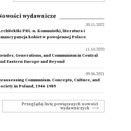
Nowości wydawnicze
30.11.2022
rchitektki PRL-u. Komunistki, literatura i
emancypancja kobiet w powojennej Polsce
11.10.2020
Gender, Generations, and Communism in Central
and Eastern Europe and Beyond
09.06.2021
Reassessing Communism. Concepts, Culture, and
Society in Poland, 1944-1989
Przeglądaj listę powiązanych nowości
wydawniczych