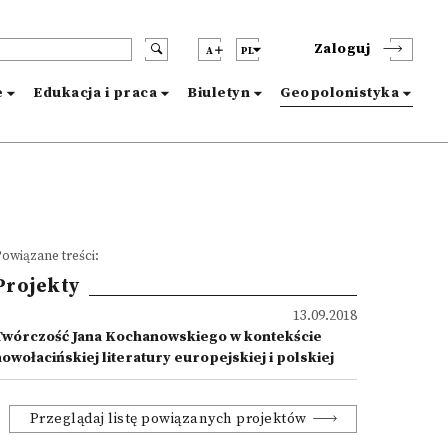
Zaloguj
A
PL
e
Edukacja i praca
Biuletyn
Geopolonistyka
owiązane treści:
Projekty
13.09.2018
Twórczość Jana Kochanowskiego w kontekście
owołacińskiej literatury europejskiej i polskiej
Przeglądaj listę powiązanych projektów