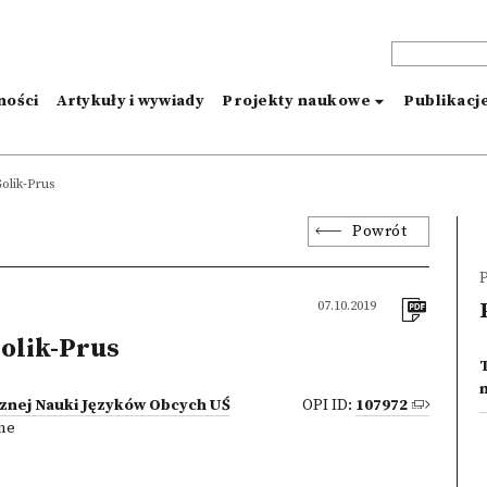
ności
Artykuły i wywiady
Projekty naukowe
Publikacj
olik-Prus
Powrót
P
07.10.2019
olik-Prus
n
znej Nauki Języków Obcych UŚ
OPI ID:
107972
zne