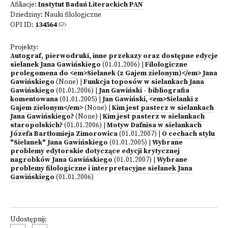
Afiliacje:
Instytut Badań Literackich PAN
Dziedziny:
Nauki filologiczne
OPI ID:
134564
Projekty:
Autograf, pierwodruki, inne przekazy oraz dostępne edycje
sielanek Jana Gawińskiego
(01.01.2006)
|
Filologiczne
prolegomena do <em>Sielanek (z Gajem zielonym)</em> Jana
Gawińskiego
(None)
|
Funkcja toposów w sielankach Jana
Gawińskiego
(01.01.2006)
|
Jan Gawiński - bibliografia
komentowana
(01.01.2005)
|
Jan Gawiński, <em>Sielanki z
Gajem zielonym</em>
(None)
|
Kim jest pasterz w sielankach
Jana Gawińskiego?
(None)
|
Kim jest pasterz w sielankach
staropolskich?
(01.01.2006)
|
Motyw Dafnisa w sielankach
Józefa Bartłomieja Zimorowica
(01.01.2007)
|
O cechach stylu
"Sielanek" Jana Gawińskiego
(01.01.2005)
|
Wybrane
problemy edytorskie dotyczące edycji krytycznej
nagrobków Jana Gawińskiego
(01.01.2007)
|
Wybrane
problemy filologiczne i interpretacyjne sielanek Jana
Gawińskiego
(01.01.2006)
Udostępnij: