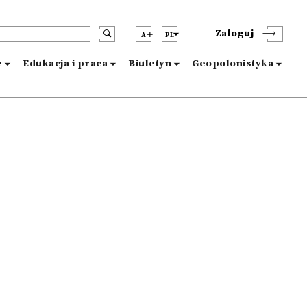
Zaloguj
A
PL
e
Edukacja i praca
Biuletyn
Geopolonistyka