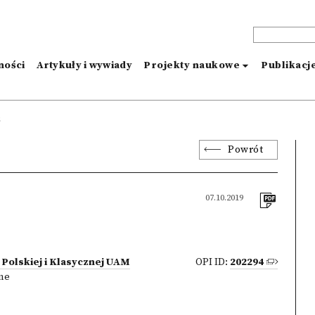
ności
Artykuły i wywiady
Projekty naukowe
Publikacj
ź
Powrót
07.10.2019
i Polskiej i Klasycznej UAM
OPI ID:
202294
zne