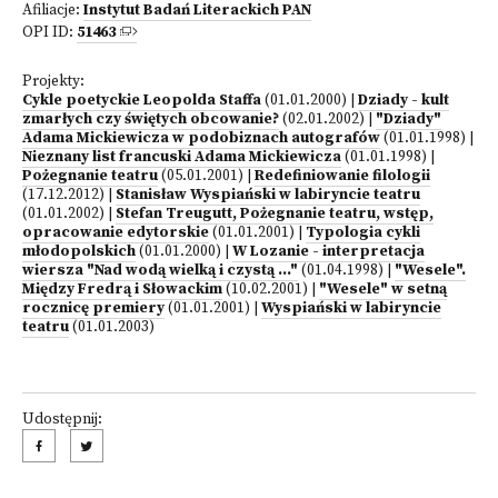
Afiliacje:
Instytut Badań Literackich PAN
OPI ID:
51463
Projekty:
Cykle poetyckie Leopolda Staffa
(01.01.2000)
|
Dziady - kult
zmarłych czy świętych obcowanie?
(02.01.2002)
|
"Dziady"
Adama Mickiewicza w podobiznach autografów
(01.01.1998)
|
Nieznany list francuski Adama Mickiewicza
(01.01.1998)
|
Pożegnanie teatru
(05.01.2001)
|
Redefiniowanie filologii
(17.12.2012)
|
Stanisław Wyspiański w labiryncie teatru
(01.01.2002)
|
Stefan Treugutt, Pożegnanie teatru, wstęp,
opracowanie edytorskie
(01.01.2001)
|
Typologia cykli
młodopolskich
(01.01.2000)
|
W Lozanie - interpretacja
wiersza "Nad wodą wielką i czystą ..."
(01.04.1998)
|
"Wesele".
Między Fredrą i Słowackim
(10.02.2001)
|
"Wesele" w setną
rocznicę premiery
(01.01.2001)
|
Wyspiański w labiryncie
teatru
(01.01.2003)
Udostępnij: