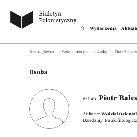
Wydarzenia
Aktual
Piotr Balcer
Strona główna
Geopolonistyka
Osoby
Osoba
Piotr Balc
dr hab.
Afiliacje:
Wydział Orienta
Dziedziny:
Nauki filologic