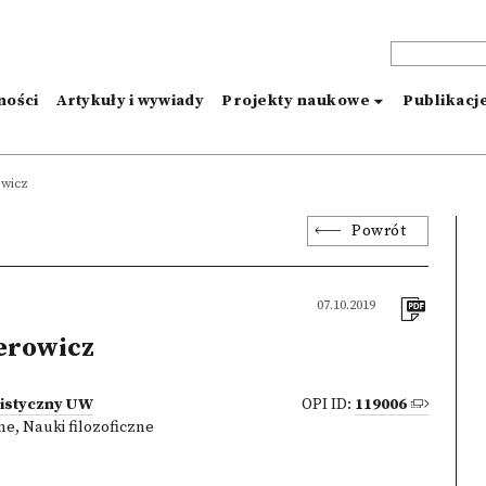
ności
Artykuły i wywiady
Projekty naukowe
Publikacj
owicz
Powrót
07.10.2019
erowicz
listyczny UW
OPI ID:
119006
zne
,
Nauki filozoficzne