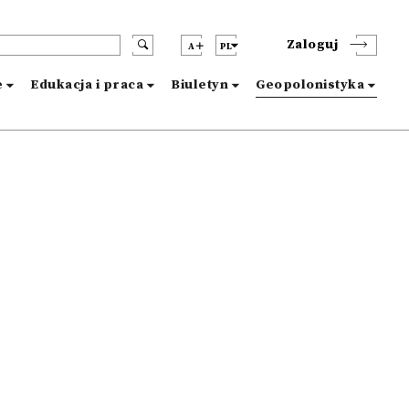
Zaloguj
A
PL
e
Edukacja i praca
Biuletyn
Geopolonistyka