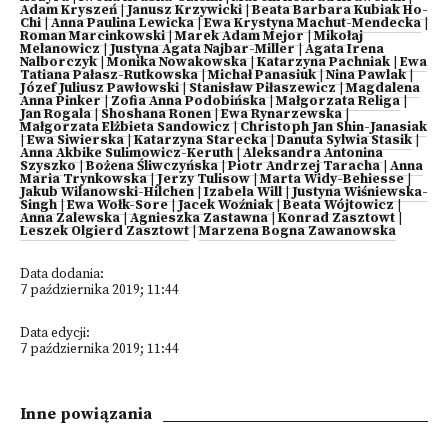
Adam Kryszeń
|
Janusz Krzywicki
|
Beata Barbara Kubiak Ho-
Chi
|
Anna Paulina Lewicka
|
Ewa Krystyna Machut-Mendecka
|
Roman Marcinkowski
|
Marek Adam Mejor
|
Mikołaj
Melanowicz
|
Justyna Agata Najbar-Miller
|
Agata Irena
Nalborczyk
|
Monika Nowakowska
|
Katarzyna Pachniak
|
Ewa
Tatiana Pałasz-Rutkowska
|
Michał Panasiuk
|
Nina Pawlak
|
Józef Juliusz Pawłowski
|
Stanisław Piłaszewicz
|
Magdalena
Anna Pinker
|
Zofia Anna Podobińska
|
Małgorzata Religa
|
Jan Rogala
|
Shoshana Ronen
|
Ewa Rynarzewska
|
Małgorzata Elżbieta Sandowicz
|
Christoph Jan Shin-Janasiak
|
Ewa Siwierska
|
Katarzyna Starecka
|
Danuta Sylwia Stasik
|
Anna Akbike Sulimowicz-Keruth
|
Aleksandra Antonina
Szyszko
|
Bożena Śliwczyńska
|
Piotr Andrzej Taracha
|
Anna
Maria Trynkowska
|
Jerzy Tulisow
|
Marta Widy-Behiesse
|
Jakub Wilanowski-Hilchen
|
Izabela Will
|
Justyna Wiśniewska-
Singh
|
Ewa Wołk-Sore
|
Jacek Woźniak
|
Beata Wójtowicz
|
Anna Zalewska
|
Agnieszka Zastawna
|
Konrad Zasztowt
|
Leszek Olgierd Zasztowt
|
Marzena Bogna Zawanowska
Data dodania:
7 października 2019; 11:44
Data edycji:
7 października 2019; 11:44
Inne powiązania