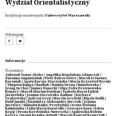
Wydział Orientalistyczny
Instytucja macierzysta:
Uniwersytet Warszawski
Udostępnij:
Informacje
Uczestnicy:
Ashenafi Yonas Abebe
|
Angelika Magdalena Adamczyk
|
Zuzanna Augustyniak
|
Piotr Balcerowicz
|
Marek Ireneusz
Baraniak
|
Agata Bareja-Starzyńska
|
Maria Krzysztof Byrski
|
Thupten Kunga Chashab
|
Danuta Iwona Chmielowska
|
Jeong In Choi
|
Janusz Danecki
|
Olga Zofia Drewnowska-
Rymarz
|
Marek Marian Dziekan
|
Izabela Maria Eph'al-
Jaruzelska
|
Joanna Gierowska-Kałłaur
|
Barbara
Grabowska
|
Jędrzej Greń
|
Marcin Grodzki
|
Rigels Halili
|
Hatif Janabi
|
Kazimierz Aleksander Jurczak
|
Joanna
Jurewicz
|
Shinobu Kaiho-Przybylska
|
Irena Stefania
Kałużyńska
|
Lidia Maria Kasarełło
|
Georges Kass
|
Edyta
Kopp
|
Iwona Kordzińska-Nawrocka
|
Agnieszka Helena
Kozyra
|
Iwona Kraska-Szlenk
|
Marcin Konrad Krawczuk
|