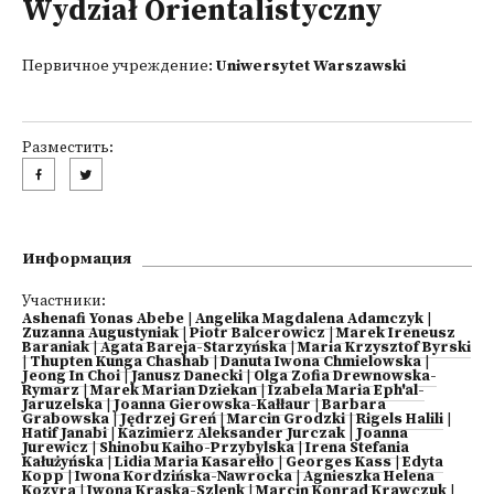
Wydział Orientalistyczny
Первичное учреждение:
Uniwersytet Warszawski
Разместить:
Информация
Участники:
Ashenafi Yonas Abebe
|
Angelika Magdalena Adamczyk
|
Zuzanna Augustyniak
|
Piotr Balcerowicz
|
Marek Ireneusz
Baraniak
|
Agata Bareja-Starzyńska
|
Maria Krzysztof Byrski
|
Thupten Kunga Chashab
|
Danuta Iwona Chmielowska
|
Jeong In Choi
|
Janusz Danecki
|
Olga Zofia Drewnowska-
Rymarz
|
Marek Marian Dziekan
|
Izabela Maria Eph'al-
Jaruzelska
|
Joanna Gierowska-Kałłaur
|
Barbara
Grabowska
|
Jędrzej Greń
|
Marcin Grodzki
|
Rigels Halili
|
Hatif Janabi
|
Kazimierz Aleksander Jurczak
|
Joanna
Jurewicz
|
Shinobu Kaiho-Przybylska
|
Irena Stefania
Kałużyńska
|
Lidia Maria Kasarełło
|
Georges Kass
|
Edyta
Kopp
|
Iwona Kordzińska-Nawrocka
|
Agnieszka Helena
Kozyra
|
Iwona Kraska-Szlenk
|
Marcin Konrad Krawczuk
|