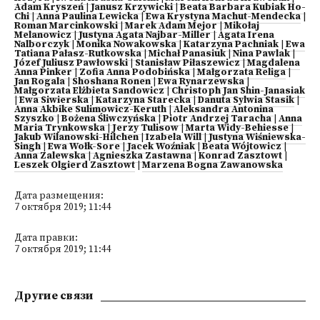
Adam Kryszeń
|
Janusz Krzywicki
|
Beata Barbara Kubiak Ho-
Chi
|
Anna Paulina Lewicka
|
Ewa Krystyna Machut-Mendecka
|
Roman Marcinkowski
|
Marek Adam Mejor
|
Mikołaj
Melanowicz
|
Justyna Agata Najbar-Miller
|
Agata Irena
Nalborczyk
|
Monika Nowakowska
|
Katarzyna Pachniak
|
Ewa
Tatiana Pałasz-Rutkowska
|
Michał Panasiuk
|
Nina Pawlak
|
Józef Juliusz Pawłowski
|
Stanisław Piłaszewicz
|
Magdalena
Anna Pinker
|
Zofia Anna Podobińska
|
Małgorzata Religa
|
Jan Rogala
|
Shoshana Ronen
|
Ewa Rynarzewska
|
Małgorzata Elżbieta Sandowicz
|
Christoph Jan Shin-Janasiak
|
Ewa Siwierska
|
Katarzyna Starecka
|
Danuta Sylwia Stasik
|
Anna Akbike Sulimowicz-Keruth
|
Aleksandra Antonina
Szyszko
|
Bożena Śliwczyńska
|
Piotr Andrzej Taracha
|
Anna
Maria Trynkowska
|
Jerzy Tulisow
|
Marta Widy-Behiesse
|
Jakub Wilanowski-Hilchen
|
Izabela Will
|
Justyna Wiśniewska-
Singh
|
Ewa Wołk-Sore
|
Jacek Woźniak
|
Beata Wójtowicz
|
Anna Zalewska
|
Agnieszka Zastawna
|
Konrad Zasztowt
|
Leszek Olgierd Zasztowt
|
Marzena Bogna Zawanowska
Дата размещения:
7 октября 2019; 11:44
Дата правки:
7 октября 2019; 11:44
Другие связи