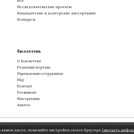
Все
Исследовательские проекты
Кандидатские и докторские диссертации
Конкурсы
бюллетень
О Бьюлетене
Редакция портала
Учреждения-сотрудники
FAQ
Контакт
Регламент
Инструкция
Анкета
аньского центра суперкомпьютерно-сетевого
,
проводится в сотрудни
а вашем диске, поменяйте настройки своего браузера
Смотреть инфор