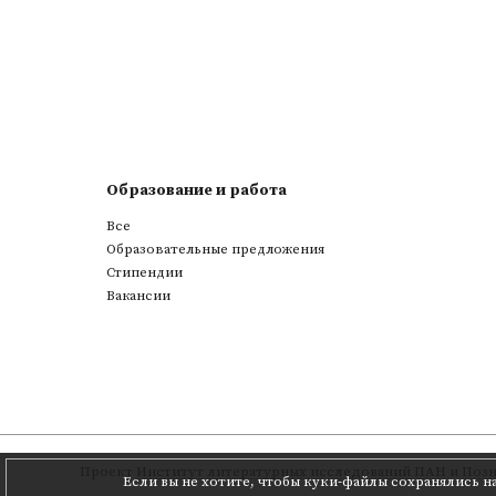
Образование и работа
Все
Образовательные предложения
Стипендии
Вакансии
Проект
Институт литературных исследований ПАН
и
Позн
Если вы не хотите, чтобы куки-файлы сохранялись н