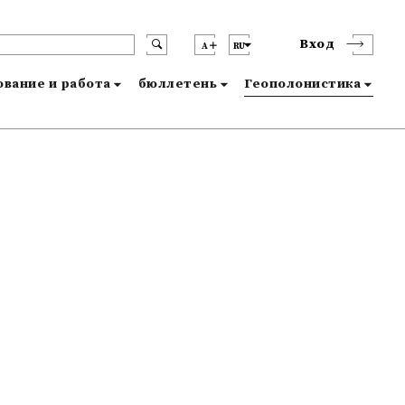
Вход
A
RU
вание и работа
бюллетень
Геополонистика