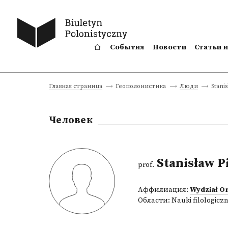
События
Новости
Статьи 
Stani
Главная страница
Геополонистика
Люди
Человек
Stanisław P
prof.
Аффилиация:
Wydział O
Области:
Nauki filologicz