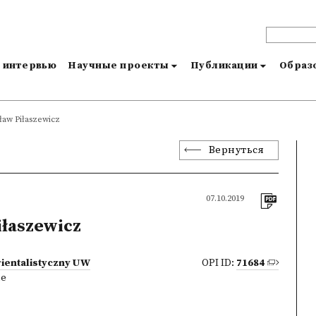
и интервью
Научные проекты
Публикации
Образо
sław Piłaszewicz
Вернуться
07.10.2019
iłaszewicz
rientalistyczny UW
OPI ID:
71684
ne