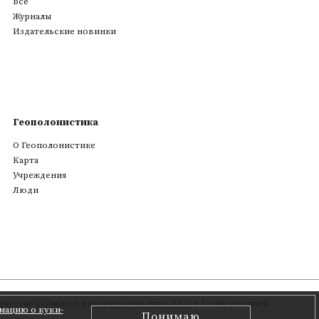
Все
Журналы
Издательские новинки
Геополонистика
О Геополонистике
Kарта
Учреждения
Люди
честве с
Комитет литературных наук ПАН
и Конференцией
мацию о куки-
Понимаю