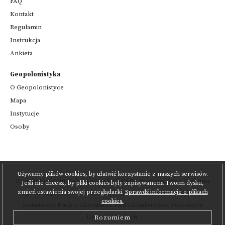
FAQ
Kontakt
Regulamin
Instrukcja
Ankieta
Geopolonistyka
O Geopolonistyce
Mapa
Instytucje
Osoby
Używamy plików cookies, by ułatwić korzystanie z naszych serwisów.
Projekt
Instytutu Badań Literackich PAN
i
Poznańskiego Centrum
Jeśli nie chcesz, by pliki cookies były zapisywanena Twoim dysku,
zmień ustawienia swojej przeglądarki.
Sprawdź informacje o plikach
Superkomputerowo-Sieciowego
,
realizowany we współpracy z
cookies.
Komitetem Nauk o Literaturze PAN
i Konferencją Polonistyk
Uniwersyteckich.
Rozumiem