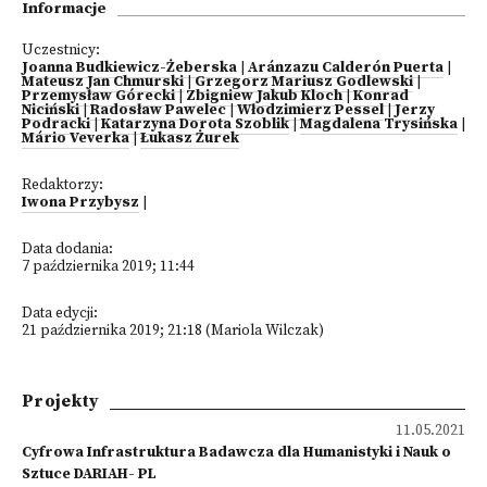
Informacje
Uczestnicy:
Joanna Budkiewicz-Żeberska
|
Aránzazu Calderón Puerta
|
Mateusz Jan Chmurski
|
Grzegorz Mariusz Godlewski
|
Przemysław Górecki
|
Zbigniew Jakub Kloch
|
Konrad
Niciński
|
Radosław Pawelec
|
Włodzimierz Pessel
|
Jerzy
Podracki
|
Katarzyna Dorota Szoblik
|
Magdalena Trysińska
|
Mário Veverka
|
Łukasz Żurek
Redaktorzy:
Iwona Przybysz
|
Data dodania:
7 października 2019; 11:44
Data edycji:
21 października 2019; 21:18 (Mariola Wilczak)
Projekty
11.05.2021
Cyfrowa Infrastruktura Badawcza dla Humanistyki i Nauk o
Sztuce DARIAH- PL