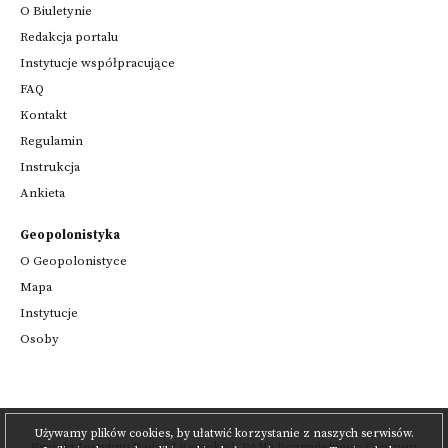
O Biuletynie
Redakcja portalu
Instytucje współpracujące
FAQ
Kontakt
Regulamin
Instrukcja
Ankieta
Geopolonistyka
O Geopolonistyce
Mapa
Instytucje
Osoby
Używamy plików cookies, by ułatwić korzystanie z naszych serwisów.
Projekt
Instytutu Badań Literackich PAN
i
Poznańskiego Centrum