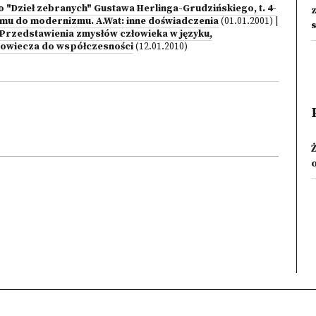
 "Dzieł zebranych" Gustawa Herlinga-Grudzińskiego, t. 4-
u do modernizmu. A.Wat: inne doświadczenia
(01.01.2001)
|
. Przedstawienia zmysłów człowieka w języku,
niowiecza do współczesności
(12.01.2010)
Ż