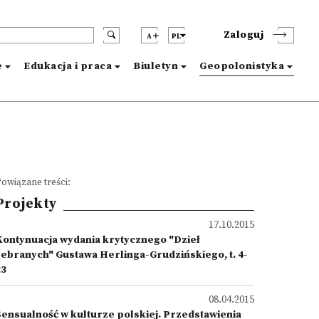
Zaloguj
A
PL
e
Edukacja i praca
Biuletyn
Geopolonistyka
owiązane treści:
Projekty
17.10.2015
Kontynuacja wydania krytycznego "Dzieł
zebranych" Gustawa Herlinga-Grudzińskiego, t. 4-
23
08.04.2015
Sensualność w kulturze polskiej. Przedstawienia