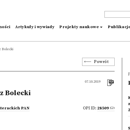
ności
Artykuły i wywiady
Projekty naukowe
Publikacj
 Bolecki
Powrót
P
07.10.2019
z Bolecki
iterackich PAN
OPI ID:
28509