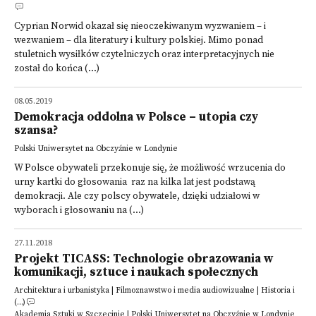
Cyprian Norwid okazał się nieoczekiwanym wyzwaniem – i
wezwaniem – dla literatury i kultury polskiej. Mimo ponad
stuletnich wysiłków czytelniczych oraz interpretacyjnych nie
został do końca (...)
08.05.2019
Demokracja oddolna w Polsce – utopia czy
szansa?
Polski Uniwersytet na Obczyźnie w Londynie
W Polsce obywateli przekonuje się, że możliwość wrzucenia do
urny kartki do głosowania raz na kilka lat jest podstawą
demokracji. Ale czy polscy obywatele, dzięki udziałowi w
wyborach i głosowaniu na (...)
27.11.2018
Projekt TICASS: Technologie obrazowania w
komunikacji, sztuce i naukach społecznych
Architektura i urbanistyka | Filmoznawstwo i media audiowizualne | Historia i
(...)
Akademia Sztuki w Szczecinie | Polski Uniwersytet na Obczyźnie w Londynie