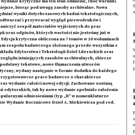
i
wydanie krytyczne ma ten stan odmienić, choć warunki
S
dniejsze, biorąc pod uwagę zasoby archiwalne. Nowa
o
lędniać wyniki dotychczasowych badań tekstologicznych,
e odtwarzać i przywracać wygląd pierwodruków i
raniczyć zespół materiałów wyjściowych do prac
i oraz odpisów, których wartości nie jesteśmy już w
. Edycja krytyczna obliczona na 7 tomów w 10 woluminach
owym zespołu badawczego złożonego przede wszystkim z
adu Edytorstwa i Tekstologii Dzieł Literackich oraz
glądu istniejących zasobów archiwalnych, zbierze
H
 podstawy tekstowe, nowe tłumaczenia utworów
p
ytyczny, wydany następnie w formie dodatku do każdego
 przygotowawcze prace badawcze o charakterze
raz wydanie całości nowej edycji. Zachowane zostaną
 edytorskich, tak by nowe wydanie spełniało założenia
opularnymi odniesieniami (typ „B” w nomenklaturze
zie Wydanie Rocznicowe Dzieł A. Mickiewicza pod red.
a
o
w
p