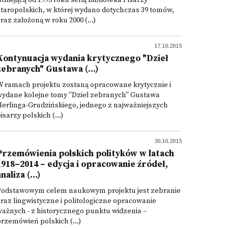
stniejącą od 1995 roku serią Biblioteka Pisarzy
taropolskich, w której wydano dotychczas 39 tomów,
raz założoną w roku 2000 (...)
17.10.2015
Kontynuacja wydania krytycznego "Dzieł
zebranych" Gustawa (...)
W ramach projektu zostaną opracowane krytycznie i
wydane kolejne tomy "Dzieł zebranych" Gustawa
erlinga-Grudzińskiego, jednego z najważniejszych
isarzy polskich (...)
30.10.2015
Przemówienia polskich polityków w latach
1918–2014 – edycja i opracowanie źródeł,
naliza (...)
Podstawowym celem naukowym projektu jest zebranie
raz lingwistyczne i politologiczne opracowanie
ażnych - z historycznego punktu widzenia –
rzemówień polskich (...)