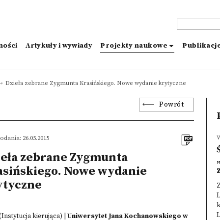
ności
Artykuły i wywiady
Projekty naukowe
Publikacj
Dzieła zebrane Zygmunta Krasińskiego. Nowe wydanie krytyczne
Powrót
W
odania: 26.05.2015
ieła zebrane Zygmunta
asińskiego. Nowe wydanie
ytyczne
L
k
L
(Instytucja kierująca)
|
Uniwersytet Jana Kochanowskiego w