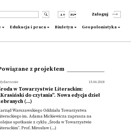
Zaloguj
A
PL
e
Edukacja i praca
Biuletyn
Geopolonistyka
Powiązane z projektem
ydarzenie
15.04.2018
Środa w Towarzystwie Literackim:
„Krasiński do czytania”. Nowa edycja dzieł
zebranych (...)
Zarząd Warszawskiego Oddziału Towarzystwa
iterackiego im. Adama Mickiewicza zaprasza na
olejne spotkanie z cyklu „Środa w Towarzystwie
iterackim”. Prof. Mirosław (...)