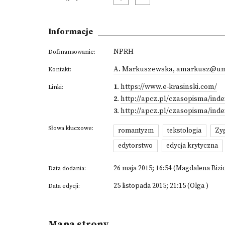
Informacje
NPRH
Dofinansowanie:
A. Markuszewska, amarkusz@umk.pl
Kontakt:
1
.
https://www.e-krasinski.com/
Linki:
2
.
http://apcz.pl/czasopisma/ind
3
.
http://apcz.pl/czasopisma/ind
Słowa kluczowe:
romantyzm
tekstologia
Zy
edytorstwo
edycja krytyczna
26 maja 2015; 16:54 (Magdalena Bi
Data dodania:
25 listopada 2015; 21:15 (Olga )
Data edycji:
Mapa strony