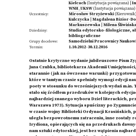
Kielcach
(Instytucja powiązana)
|
I
WNH_UKSW
(Instytucja powiązana)
Mirosław Strzyżewski
(Kierownik
Uczestnicy:
Kulczycka
|
Magdalena Bizior-
Markuszewska
|
Milena Śliwińsk
Studia edytorsko-filologiczne,
Dziedziny:
bibliograficzne
Samodzielni Pracownicy Naukow
Grupy docelowe:
1.10.2012-30.12.2016
Termin:
Ostatnie krytyczne wydanie jubileuszowe Pism Zy
Jana Czubka, bibliotekarza Akademii Umiejętnośc
starannie (jak na ówczesne warunki) przygotowany
które w tamtym czasie spełniały wymogi edycji n
poety w stosunku do wcześniejszych wydań m.in. 
stało się źródłem przedruków w kolejnych edycj
najbardziej znanego wyboru Dzieł literackich, p
Warszawa 1973). Sytuacja spuścizny po Zygmuncie
w czasie wojny Biblioteki Ordynacji Krasińskich
uległa bezpowrotnemu zatraceniu, inne zostały r
Irydiona, opierających się na przedrukach dawn
nam sztuki edytorskiej, jest bez wątpienia najba