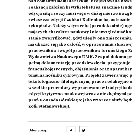
nad romantyzmem literackim. Projektowane nowe 
realizacji założeń krytyki tekstu są znacznie tru
edycja siłą rzeczy musi więc w dużej mierze uwzg
zwłaszcza edycji Czubka i Kallenbacha, ostrożni
rękopisów. Należy w tym celu (paradoksalnie) og
mających charakter naukowy i nie uwzględniać kopi
stanie zweryfikować, gdyż uległy one zniszczeniu
ma ukazać się jako całość, w opracowaniu zbior
pracowników i współpracowników toruńskiego Zakł
Wydawnictwa Naukowego UMK. Zespół dokona prze
pełną dokumentację przedsięwzięcia, przygotuje
francuskojęzycznych, objaśnienia oraz aparat kr
tomu na nośniku cyfrowym. Projekt zawiera więc
tekstologiczno-filologicznym, prace redakcyjne o
wszelkie procedury wypracowane w tradycji badań
edycji krytyczno-naukowej wraz z niezbędnymi p
prof. Konrada Górskiego; jako wzorzec służy będ
Zofii Stefanowskiej).
Udostępnij: