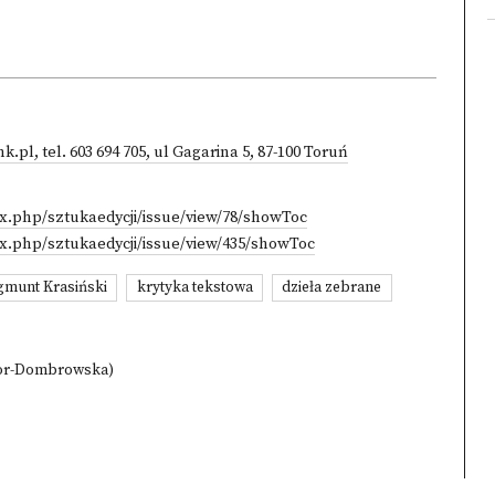
, tel. 603 694 705, ul Gagarina 5, 87-100 Toruń
ex.php/sztukaedycji/issue/view/78/showToc
ex.php/sztukaedycji/issue/view/435/showToc
gmunt Krasiński
krytyka tekstowa
dzieła zebrane
zior-Dombrowska)