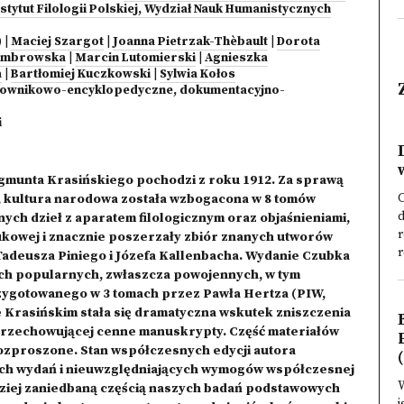
nstytut Filologii Polskiej, Wydział Nauk Humanistycznych
)
|
Maciej Szargot
|
Joanna Pietrzak-Thèbault
|
Dorota
Dombrowska
|
Marcin Lutomierski
|
Agnieszka
a
|
Bartłomiej Kuczkowski
|
Sylwia Kołos
 słownikowo-encyklopedyczne, dokumentacyjno-
i
gmunta Krasińskiego pochodzi z roku 1912. Za sprawą
i, kultura narodowa została wzbogacona w 8 tomów
d
ch dzieł z aparatem filologicznym oraz objaśnieniami,
r
aukowej i znacznie poszerzały zbiór znanych utworów
r
Tadeusza Piniego i Józefa Kallenbacha. Wydanie Czubka
ach popularnych, zwłaszcza powojennych, w tym
rzygotowanego w 3 tomach przez Pawła Hertza (PIW,
 Krasińskim stała się dramatyczna wskutek zniszczenia
, przechowującej cenne manuskrypty. Część materiałów
ozproszone. Stan współczesnych edycji autora
(
ych wydań i nieuwzględniających wymogów współczesnej
rdziej zaniedbaną częścią naszych badań podstawowych