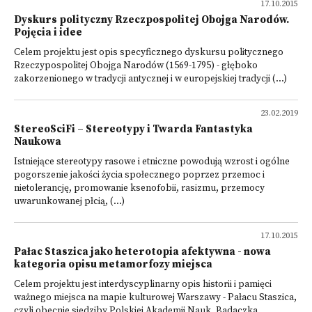
17.10.2015
Dyskurs polityczny Rzeczpospolitej Obojga Narodów.
Pojęcia i idee
Celem projektu jest opis specyficznego dyskursu politycznego
Rzeczypospolitej Obojga Narodów (1569-1795) - głęboko
zakorzenionego w tradycji antycznej i w europejskiej tradycji (...)
23.02.2019
StereoSciFi – Stereotypy i Twarda Fantastyka
Naukowa
Istniejące stereotypy rasowe i etniczne powodują wzrost i ogólne
pogorszenie jakości życia społecznego poprzez przemoc i
nietolerancję, promowanie ksenofobii, rasizmu, przemocy
uwarunkowanej płcią, (...)
17.10.2015
Pałac Staszica jako heterotopia afektywna - nowa
kategoria opisu metamorfozy miejsca
Celem projektu jest interdyscyplinarny opis historii i pamięci
ważnego miejsca na mapie kulturowej Warszawy - Pałacu Staszica,
czyli obecnie siedziby Polskiej Akademii Nauk. Badaczka