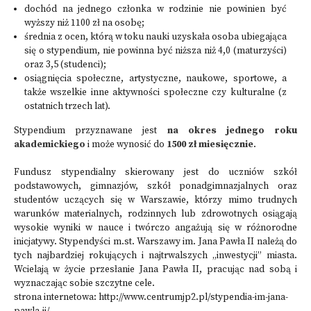
dochód na jednego członka w rodzinie nie powinien być
wyższy niż 1100 zł na osobę;
średnia z ocen, którą w toku nauki uzyskała osoba ubiegająca
się o stypendium, nie powinna być niższa niż 4,0 (maturzyści)
oraz 3,5 (studenci);
osiągnięcia społeczne, artystyczne, naukowe, sportowe, a
także wszelkie inne aktywności społeczne czy kulturalne (z
ostatnich trzech lat).
Stypendium przyznawane jest
na okres jednego roku
akademickiego
i może wynosić do
1500 zł miesięcznie
.
Fundusz stypendialny skierowany jest do uczniów szkół
podstawowych, gimnazjów, szkół ponadgimnazjalnych oraz
studentów uczących się w Warszawie, którzy mimo trudnych
warunków materialnych, rodzinnych lub zdrowotnych osiągają
wysokie wyniki w nauce i twórczo angażują się w różnorodne
inicjatywy. Stypendyści m.st. Warszawy im. Jana Pawła II należą do
tych najbardziej rokujących i najtrwalszych „inwestycji” miasta.
Wcielają w życie przesłanie Jana Pawła II, pracując nad sobą i
wyznaczając sobie szczytne cele.
strona internetowa:
http://www.centrumjp2.pl/stypendia-im-jana-