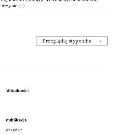
Program adresowany jest do młodych naukowców,
tórzy nie (...)
Przeglądaj stypendia
Aktualności
Publikacje
Wszystkie