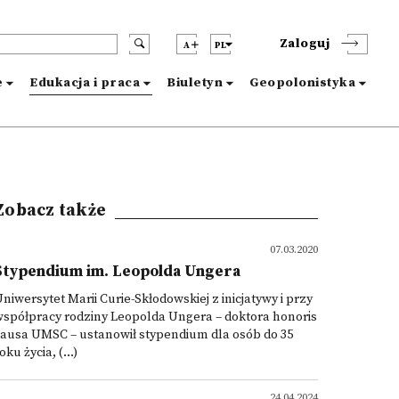
Zaloguj
A
PL
e
Edukacja i praca
Biuletyn
Geopolonistyka
Zobacz także
07.03.2020
Stypendium im. Leopolda Ungera
niwersytet Marii Curie-Skłodowskiej z inicjatywy i przy
spółpracy rodziny Leopolda Ungera – doktora honoris
ausa UMSC – ustanowił stypendium dla osób do 35
oku życia, (...)
24.04.2024