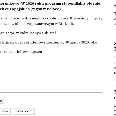
 kierunkowe. W 2020 roku program stypendialny oferuje
ch europejskich (w tym w Polsce).
e w prace wybranego zespołu przez 8 miesięcy między
d
 udział w obozie zapoznawczym w Brukseli.
s
nizacja, w której odbywa się staż.
 https://journalismfellowships.eu/ do 30 marca 2020 roku.
journalismfellowships.eu
D
ś
eu/
D
staż
newsroom