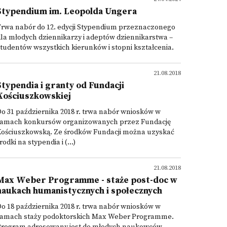
Stypendium im. Leopolda Ungera
Trwa nabór do 12. edycji Stypendium przeznaczonego
la młodych dziennikarzy i adeptów dziennikarstwa –
tudentów wszystkich kierunków i stopni kształcenia.
21.08.2018
Stypendia i granty od Fundacji
Kościuszkowskiej
o 31 października 2018 r. trwa nabór wniosków w
ramach konkursów organizowanych przez Fundację
Kościuszkowską. Ze środków Fundacji można uzyskać
rodki na stypendia i (...)
21.08.2018
Max Weber Programme - staże post-doc w
naukach humanistycznych i społecznych
o 18 października 2018 r. trwa nabór wniosków w
ramach staży podoktorskich Max Weber Programme.