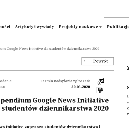
ności
Artykuły i wywiady
Projekty naukowe
Publikacj
um Google News Initiative dla studentów dziennikarstwa 2020
Powrót
odania:
Termin nadsyłania zgłoszeń:
2020
30.03.2020
U
ypendium Google News Initiative
w
a studentów dziennikarstwa 2020
c
r
s Initiative zaprasza studentów dziennikarstwa i