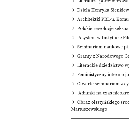
Literatura porozbiorow
Dzieła Henryka Sienkiew
Architektki PRL-u. Komun
Polskie rewolucje seksu
Asystent w Instytucie Fi
Seminarium naukowe pt."
Granty z Narodowego Cen
Literackie dziedzictwo 
Feministyczny internacjo
Otwarte seminarium z cyk
Adiunkt na czas nieokreś
Obraz olsztyńskiego śro
Martuszewskiego