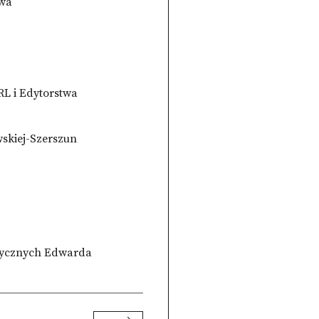
owa
RL i Edytorstwa
skiej-Szerszun
ystycznych Edwarda