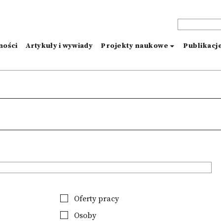
ności
Artykuły i wywiady
Projekty naukowe
Publikacj
Oferty pracy
Osoby