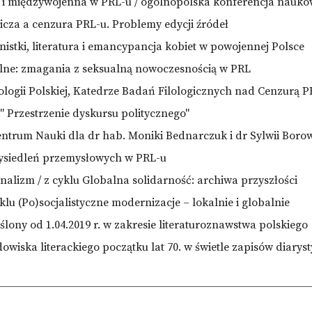
a i międzywojenna w PRL-u / ogólnopolska konferencja nauk
icza a cenzura PRL-u. Problemy edycji źródeł
istki, literatura i emancypancja kobiet w powojennej Polsce
alne: zmagania z seksualną nowoczesnością w PRL
lologii Polskiej, Katedrze Badań Filologicznych nad Cenzurą P
 Przestrzenie dyskursu politycznego"
trum Nauki dla dr hab. Moniki Bednarczuk i dr Sylwii Borow
wysiedleń przemysłowych w PRL-u
nalizm / z cyklu Globalna solidarność: archiwa przyszłości
lu (Po)socjalistyczne modernizacje – lokalnie i globalnie
lony od 1.04.2019 r. w zakresie literaturoznawstwa polskiego
dowiska literackiego początku lat 70. w świetle zapisów diar