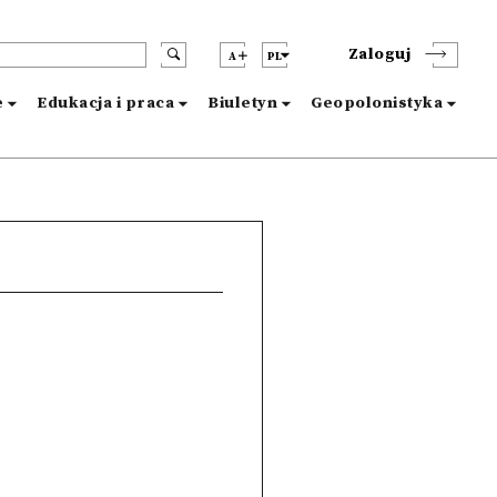
Zaloguj
A
PL
e
Edukacja i praca
Biuletyn
Geopolonistyka