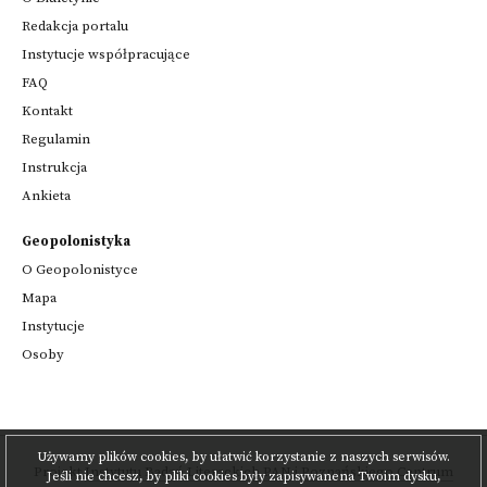
Redakcja portalu
Instytucje współpracujące
FAQ
Kontakt
Regulamin
Instrukcja
Ankieta
Geopolonistyka
O Geopolonistyce
Mapa
Instytucje
Osoby
Używamy plików cookies, by ułatwić korzystanie z naszych serwisów.
Projekt
Instytutu Badań Literackich PAN
i
Poznańskiego Centrum
Jeśli nie chcesz, by pliki cookies były zapisywanena Twoim dysku,