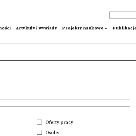
ności
Artykuły i wywiady
Projekty naukowe
Publikacj
Oferty pracy
Osoby