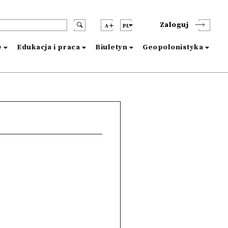
Zaloguj
A
PL
e
Edukacja i praca
Biuletyn
Geopolonistyka