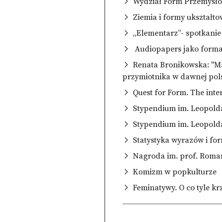
Wydział Form Przemysł
Ziemia i formy ukształt
„Elementarz”- spotkanie
Audiopapers jako forma
Renata Bronikowska: "Ma
przymiotnika w dawnej pols
Quest for Form. The inte
Stypendium im. Leopold
Stypendium im. Leopold
Statystyka wyrazów i for
Nagroda im. prof. Roma
Komizm w popkulturze
Feminatywy. O co tyle k