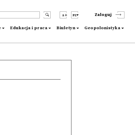
Zaloguj
A
PL
e
Edukacja i praca
Biuletyn
Geopolonistyka