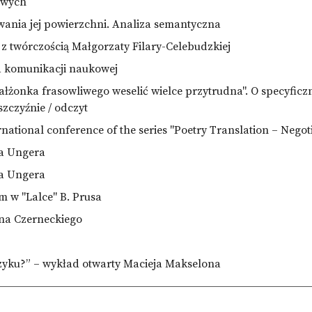
owych
owania jej powierzchni. Analiza semantyczna
 z twórczością Małgorzaty Filary-Celebudzkiej
 komunikacji naukowej
łżonka frasowliwego weselić wielce przytrudna". O specyficzn
zczyźnie / odczyt
rnational conference of the series "Poetry Translation – Negot
a Ungera
a Ungera
m w "Lalce" B. Prusa
na Czerneckiego
rzyku?” – wykład otwarty Macieja Makselona