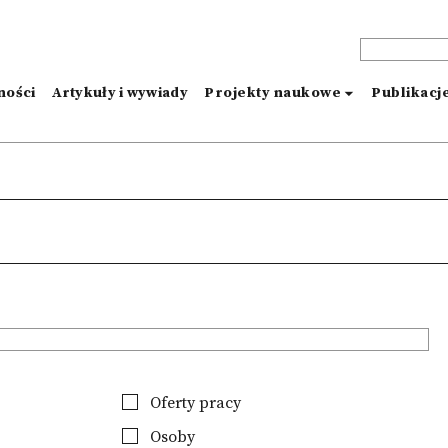
ności
Artykuły i wywiady
Projekty naukowe
Publikacj
Oferty pracy
Osoby