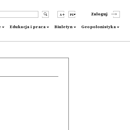
Zaloguj
A
PL
e
Edukacja i praca
Biuletyn
Geopolonistyka