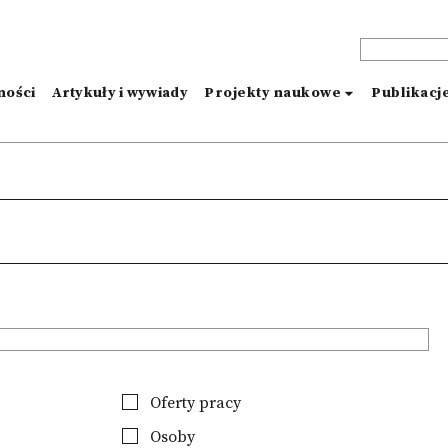
ności
Artykuły i wywiady
Projekty naukowe
Publikacj
Oferty pracy
Osoby