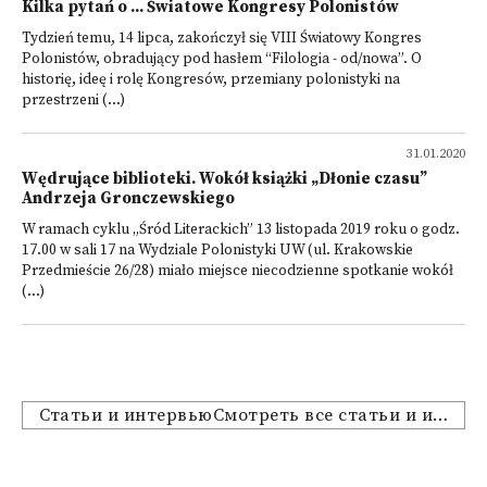
Kilka pytań o ... Światowe Kongresy Polonistów
Tydzień temu, 14 lipca, zakończył się VIII Światowy Kongres
Polonistów, obradujący pod hasłem “Filologia - od/nowa”. O
historię, ideę i rolę Kongresów, przemiany polonistyki na
przestrzeni (...)
31.01.2020
Wędrujące biblioteki. Wokół książki „Dłonie czasu”
Andrzeja Gronczewskiego
W ramach cyklu „Śród Literackich” 13 listopada 2019 roku o godz.
17.00 w sali 17 na Wydziale Polonistyki UW (ul. Krakowskie
Przedmieście 26/28) miało miejsce niecodzienne spotkanie wokół
(...)
Статьи и интервьюСмотреть все статьи и интервью