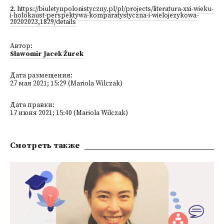
2
.
https://biuletynpolonistyczny.pl/pl/projects/literatura-xxi-wieku-
i-holokaust-perspektywa-komparatystyczna-i-wielojezykowa-
20202023,1829/details
Автор:
Sławomir Jacek Żurek
Дата размещения:
27 мая 2021; 15:29 (Mariola Wilczak)
Дата правки:
17 июня 2021; 15:40 (Mariola Wilczak)
Смотреть также