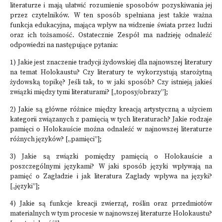
literaturze i mają ułatwić rozumienie sposobów pozyskiwania jej
przez czytelników. W ten sposób spełniana jest także ważna
funkcja edukacyjna, mająca wpływ na widzenie świata przez ludzi
oraz ich tożsamość. Ostatecznie Zespół ma nadzieję odnaleźć
odpowiedzi na następujące pytania:
1) Jakie jest znaczenie tradycji żydowskiej dla najnowszej literatury
na temat Holokaustu? Czy literatury te wykorzystują starożytną
żydowską topikę? Jeśli tak, to w jaki sposób? Czy istnieją jakieś
związki między tymi literaturami? [„toposy/obrazy”];
2) Jakie są główne różnice między kreacją artystyczną a użyciem
kategorii związanych z pamięcią w tych literaturach? Jakie rodzaje
pamięci o Holokauście można odnaleźć w najnowszej literaturze
różnych języków? [„pamięci”];
3) Jakie są związki pomiędzy pamięcią o Holokauście a
poszczególnymi językami? W jaki sposób języki wpływają na
pamięć o Zagładzie i jak literatura Zagłady wpływa na języki?
[„języki”];
4) Jakie są funkcje kreacji zwierząt, roślin oraz przedmiotów
materialnych w tym procesie w najnowszej literaturze Holokaustu?