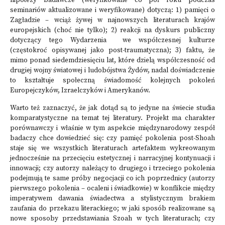
hipotezy badawcze (weryfikowane co pół roku podczas
seminariów aktualizowane i weryfikowane) dotyczą: 1) pamięci o
Zagładzie – wciąż żywej w najnowszych literaturach krajów
europejskich (choć nie tylko); 2) reakcji na dyskurs publiczny
dotyczący tego Wydarzenia we współczesnej kulturze
(częstokroć opisywanej jako post-traumatyczna); 3) faktu, że
mimo ponad siedemdziesięciu lat, które dzielą współczesność od
drugiej wojny światowej i ludobójstwa Żydów, nadal doświadczenie
to kształtuje społeczną świadomość kolejnych pokoleń
Europejczyków, Izraelczyków i Amerykanów.
Warto też zaznaczyć, że jak dotąd są to jedyne na świecie studia
komparatystyczne na temat tej literatury. Projekt ma charakter
porównawczy i właśnie w tym aspekcie międzynarodowy zespół
badaczy chce dowiedzieć się: czy pamięć pokolenia post-Shoah
staje się we wszystkich literaturach artefaktem wykreowanym
jednocześnie na przecięciu estetycznej i narracyjnej kontynuacji i
innowacji; czy autorzy należący to drugiego i trzeciego pokolenia
podejmują te same próby negocjacji co ich poprzednicy (autorzy
pierwszego pokolenia – ocaleni i świadkowie) w konflikcie między
imperatywem dawania świadectwa a stylistycznym brakiem
zaufania do przekazu literackiego; w jaki sposób realizowane są
nowe sposoby przedstawiania Szoah w tych literaturach; czy