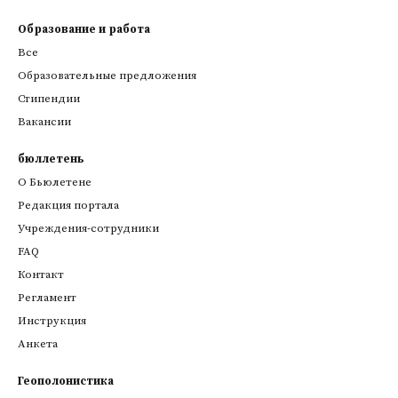
Образование и работа
Все
Образовательные предложения
Стипендии
Вакансии
бюллетень
О Бьюлетене
Редакция портала
Учреждения-сотрудники
FAQ
Контакт
Регламент
Инструкция
Анкета
Геополонистика