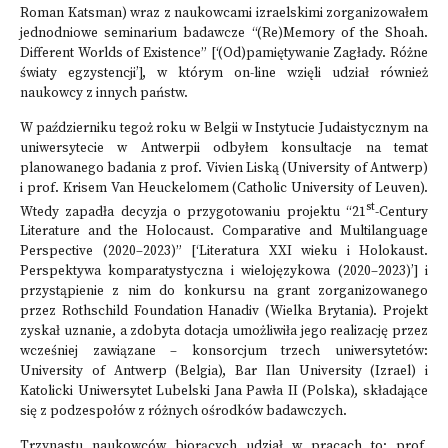
Roman Katsman) wraz z naukowcami izraelskimi zorganizowałem
jednodniowe seminarium badawcze “(Re)Memory of the Shoah.
Different Worlds of Existence” [‘(Od)pamiętywanie Zagłady. Różne
światy egzystencji’], w którym on-line wzięli udział również
naukowcy z innych państw.
W październiku tegoż roku w Belgii w Instytucie Judaistycznym na
uniwersytecie w Antwerpii odbyłem konsultacje na temat
planowanego badania z prof. Vivien Liską (University of Antwerp)
i prof. Krisem Van Heuckelomem (Catholic University of Leuven).
st
Wtedy zapadła decyzja o przygotowaniu projektu “21
-Century
Literature and the Holocaust. Comparative and Multilanguage
Perspective (2020–2023)” [‘Literatura XXI wieku i Holokaust.
Perspektywa komparatystyczna i wielojęzykowa (2020–2023)’] i
przystąpienie z nim do konkursu na grant zorganizowanego
przez Rothschild Foundation Hanadiv (Wielka Brytania). Projekt
zyskał uznanie, a zdobyta dotacja umożliwiła jego realizację przez
wcześniej zawiązane – konsorcjum trzech uniwersytetów:
University of Antwerp (Belgia), Bar Ilan University (Izrael) i
Katolicki Uniwersytet Lubelski Jana Pawła II (Polska), składające
się z podzespołów z różnych ośrodków badawczych.
Trzynastu naukowców biorących udział w pracach to: prof.