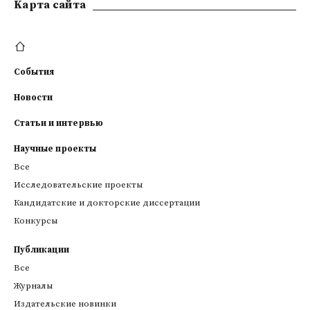
Kарта сайта
События
Новости
Статьи и интервью
Научные проекты
Все
Исследовательские проекты
Кандидатские и докторские диссертации
Конкурсы
Публикации
Все
Журналы
Издательские новинки