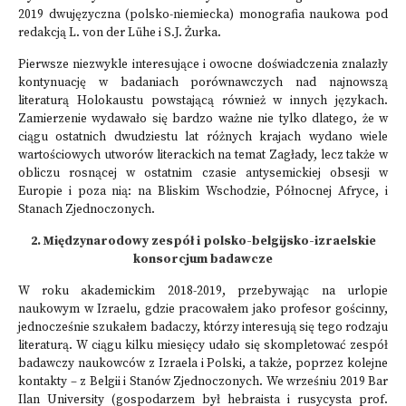
2019 dwujęzyczna (polsko-niemiecka) monografia naukowa pod
redakcją L. von der Lühe i S.J. Żurka.
Pierwsze niezwykle interesujące i owocne doświadczenia znalazły
kontynuację w badaniach porównawczych nad najnowszą
literaturą Holokaustu powstającą również w innych językach.
Zamierzenie wydawało się bardzo ważne nie tylko dlatego, że w
ciągu ostatnich dwudziestu lat różnych krajach wydano wiele
wartościowych utworów literackich na temat Zagłady, lecz także w
obliczu rosnącej w ostatnim czasie antysemickiej obsesji w
Europie i poza nią: na Bliskim Wschodzie, Północnej Afryce, i
Stanach Zjednoczonych.
2. Międzynarodowy zespół i polsko-belgijsko-izraelskie
konsorcjum badawcze
W roku akademickim 2018-2019, przebywając na urlopie
naukowym w Izraelu, gdzie pracowałem jako profesor gościnny,
jednocześnie szukałem badaczy, którzy interesują się tego rodzaju
literaturą. W ciągu kilku miesięcy udało się skompletować zespół
badawczy naukowców z Izraela i Polski, a także, poprzez kolejne
kontakty – z Belgii i Stanów Zjednoczonych. We wrześniu 2019 Bar
Ilan University (gospodarzem był hebraista i rusycysta prof.