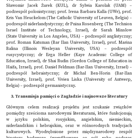
Sławomir Jacek Żurek (KUL), dr Sylwia Karolak (UAM) –
podzespół polonistyczny; prof. Irena Barbara Kalla (UWr), prof.
Kris Van Heuckelom (The Catholic University of Leuven, Belgia) –
podzespół niderlandystyczny; dr Pnina Rosenberg (The Technion
Israel Institute of Technology, Izrael), dr Sarah Minslow
(State University in Los Angeles, USA) – podzespół anglistyczny;
prof. Roman Katsman (Bar Ilan University, Izrael), prof. Marina
Balina (Illinois Wesleyan University, USA) – podzespół
rusycystyczny; dr Erga Heller (Kaye Academic College of
Education, Izrael), dr Shai Rudin (Gordon College of Education in
Haifa, Izrael), prof. Daniel Feldman (Bar-Ilan University, Izrael) –
podzespół hebraistyczny; dr Michal Ben-Horin (Bar-Ilan
University, Izrael), prof. Vivien Liska (University of Antwerp,
Belgia) – podzespół germanistyczny.
3. Transmisja pamięci o Zagładzie i najnowsze literatury
Głównym celem realizacji projektu jest szukanie związków
pomiędzy sześcioma narodowymi literaturami, które funkcjonują
w języku polskim, rosyjskim, angielskim, niemieckim,
niderlandzkim i hebrajskim, oraz w różnorodnych tradycjach
kulturowych. Wyodrębnione przez międzynarodowy zespół