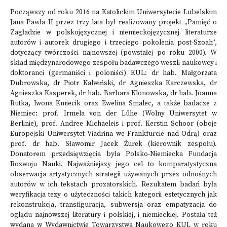
Począwszy od roku 2016 na Katolickim Uniwersytecie Lubelskim
Jana Pawła II przez trzy lata był realizowany projekt „Pamięć o
Zagładzie w polskojęzycznej i niemieckojęzycznej literaturze
autorów i autorek drugiego i trzeciego pokolenia post-Szoah”,
dotyczący twórczości najnowszej (powstałej po roku 2000). W
skład międzynarodowego zespołu badawczego weszli naukowcy i
doktoranci (germaniści i poloniści) KUL: dr hab. Małgorzata
Dubrowska, dr Piotr Kalwiński, dr Agnieszka Karczewska, dr
Agnieszka Kasperek, dr hab. Barbara Klonowska, dr hab. Joanna
Rutka, Iwona Kmiecik oraz Ewelina Smalec, a także badacze z
Niemiec: prof. Irmela von der Lühe (Wolny Uniwersytet w
Berlinie), prof. Andree Michaeleis i prof. Kerstin Schoor (oboje
Europejski Uniwersytet Viadrina we Frankfurcie nad Odrą) oraz
prof. dr hab. Sławomir Jacek Żurek (kierownik zespołu).
Donatorem przedsięwzięcia była Polsko-Niemiecka Fundacja
Rozwoju Nauki. Najważniejszy jego cel to komparatystyczna
obserwacja artystycznych strategii używanych przez odnośnych
autorów w ich tekstach prozatorskich. Rezultatem badań była
weryfikacja tezy o użyteczności takich kategorii estetycznych jak
rekonstrukcja, transfiguracja, subwersja oraz empatyzacja do
oglądu najnowszej literatury i polskiej, i niemieckiej. Postała też
wydana w Wydawnictwie Towarzystwa Naukowego KUL w roku