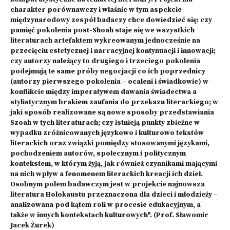
charakter porównawczy i właśnie w tym aspekcie
międzynarodowy zespół badaczy chce dowiedzieć się: czy
pamięć pokolenia post-Shoah staje się we wszystkich
literaturach artefaktem wykreowanym jednocześnie na
przecięciu estetycznej i narracyjnej kontynuacji i innowacji;
czy autorzy należący to drugiego i trzeciego pokolenia
podejmują te same próby negocjacji co ich poprzednicy
(autorzy pierwszego pokolenia – ocaleni i świadkowie) w
konflikcie między imperatywem dawania świadectwa a
stylistycznym brakiem zaufania do przekazu literackiego; w
jaki sposób realizowane są nowe sposoby przedstawiania
Szoah w tych literaturach; czy istnieją punkty zbieżne w
wypadku zróżnicowanych językowo i kulturowo tekstów
literackich oraz związki pomiędzy stosowanymi językami,
pochodzeniem autorów, społecznym i politycznym
kontekstem, w którym żyją, jak również czynnikami mającymi
na nich wpływ a fenomenem literackich kreacji ich dzieł.
Osobnym polem badawczym jest w projekcie najnowsza
literatura Holokaustu przeznaczona dla dzieci i młodzieży –
analizowana pod kątem roli w procesie edukacyjnym, a
także w innych kontekstach kulturowych". (Prof. Sławomir
Jacek Żurek)