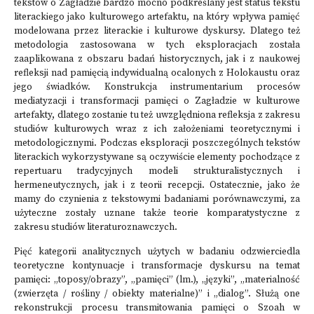
tekstów o Zagładzie bardzo mocno podkreślany jest status tekstu
literackiego jako kulturowego artefaktu, na który wpływa pamięć
modelowana przez literackie i kulturowe dyskursy. Dlatego też
metodologia zastosowana w tych eksploracjach została
zaaplikowana z obszaru badań historycznych, jak i z naukowej
refleksji nad pamięcią indywidualną ocalonych z Holokaustu oraz
jego świadków. Konstrukcja instrumentarium procesów
mediatyzacji i transformacji pamięci o Zagładzie w kulturowe
artefakty, dlatego zostanie tu też uwzględniona refleksja z zakresu
studiów kulturowych wraz z ich założeniami teoretycznymi i
metodologicznymi. Podczas eksploracji poszczególnych tekstów
literackich wykorzystywane są oczywiście elementy pochodzące z
repertuaru tradycyjnych modeli strukturalistycznych i
hermeneutycznych, jak i z teorii recepcji. Ostatecznie, jako że
mamy do czynienia z tekstowymi badaniami porównawczymi, za
użyteczne zostały uznane także teorie komparatystyczne z
zakresu studiów literaturoznawczych.
Pięć kategorii analitycznych użytych w badaniu odzwierciedla
teoretyczne kontynuacje i transformacje dyskursu na temat
pamięci: „toposy/obrazy”, „pamięci” (lm.), „języki”, „materialność
(zwierzęta / rośliny / obiekty materialne)” i „dialog”. Służą one
rekonstrukcji procesu transmitowania pamięci o Szoah w