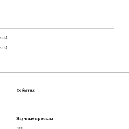
zak)
zak)
События
Научные проекты
Все