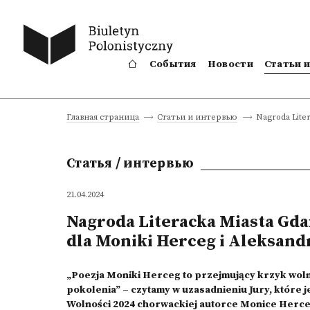
События
Новости
Статьи 
Nagroda Liter
Главная страница
Статьи и интервью
Статья / интервью
21.04.2024
Nagroda Literacka Miasta Gda
dla Moniki Herceg i Aleksand
„Poezja Moniki Herceg to przejmujący krzyk woln
pokolenia” – czytamy w uzasadnieniu Jury, które
Wolności 2024 chorwackiej autorce Monice Herceg