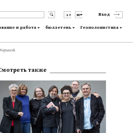
Вход
A
RU
вание и работа
бюллетень
Геополонистика
Wojtaszek
Смотреть также