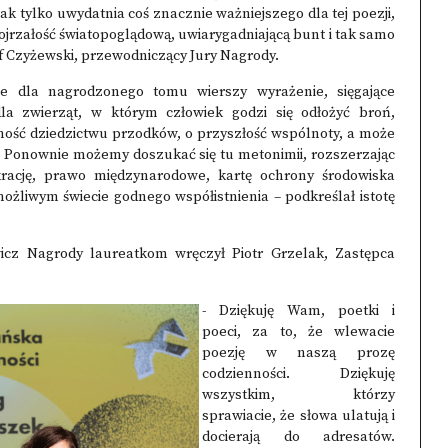
 tylko uwydatnia coś znacznie ważniejszego dla tej poezji,
ojrzałość światopoglądową, uwiarygadniającą bunt i tak samo
tof Czyżewski, przewodniczący Jury Nagrody.
we dla nagrodzonego tomu wierszy wyrażenie, sięgające
la zwierząt, w którym człowiek godzi się odłożyć broń,
ność dziedzictwu przodków, o przyszłość wspólnoty, a może
ch. Ponownie możemy doszukać się tu metonimii, rozszerzając
ację, prawo międzynarodowe, kartę ochrony środowiska
ożliwym świecie godnego współistnienia – podkreślał istotę
cz Nagrody laureatkom wręczył Piotr Grzelak, Zastępca
- Dziękuję Wam, poetki i
poeci, za to, że wlewacie
poezję w naszą prozę
codzienności. Dziękuję
wszystkim, którzy
sprawiacie, że słowa ulatują i
docierają do adresatów.