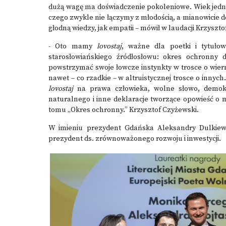
dużą wagę ma doświadczenie pokoleniowe. Wiek jednak
czego zwykle nie łączymy z młodością, a mianowicie d
głodną wiedzy, jak empatii – mówił w laudacji Krzysz
- Oto mamy
lovostaj
, ważne dla poetki i tytuło
starosłowiańskiego źródłosłowu: okres ochronny d
powstrzymać swoje łowcze instynkty w trosce o wier
nawet – co rzadkie – w altruistycznej trosce o inny
lovostaj
na prawa człowieka, wolne słowo, demokr
naturalnego i inne deklaracje tworzące opowieść o m
tomu „Okres ochronny.” Krzysztof Czyżewski.
W imieniu prezydent Gdańska Aleksandry Dulkiewi
prezydent ds. zrównoważonego rozwoju i inwestycji.