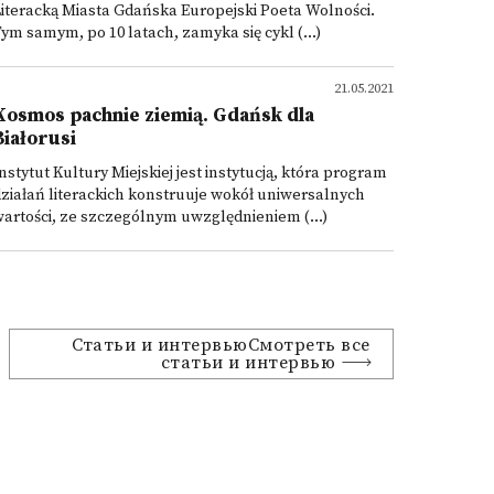
iteracką Miasta Gdańska Europejski Poeta Wolności.
ym samym, po 10 latach, zamyka się cykl (...)
21.05.2021
Kosmos pachnie ziemią. Gdańsk dla
Białorusi
nstytut Kultury Miejskiej jest instytucją, która program
ziałań literackich konstruuje wokół uniwersalnych
artości, ze szczególnym uwzględnieniem (...)
Статьи и интервьюСмотреть все
статьи и интервью