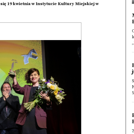
ę 19 kwietnia w Instytucie Kultury Miejskiej w
k
„
S
N
5
2