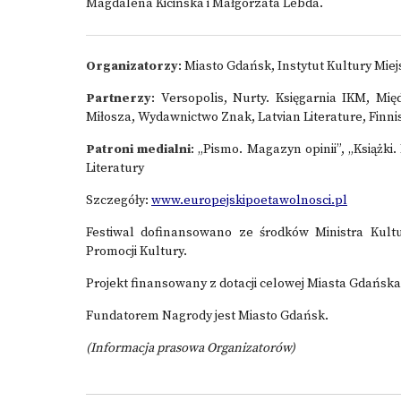
Magdalena Kicińska i Małgorzata Lebda.
Organizatorzy
: Miasto Gdańsk, Instytut Kultury Miej
Partnerzy
: Versopolis, Nurty. Księgarnia IKM, Mi
Miłosza, Wydawnictwo Znak, Latvian Literature, Finn
Patroni medialni
: „Pismo. Magazyn opinii”, „Książki
Literatury
Szczegóły:
www.europejskipoetawolnosci.pl
Festiwal dofinansowano ze środków Ministra Kul
Promocji Kultury.
Projekt finansowany z dotacji celowej Miasta Gdańska
Fundatorem Nagrody jest Miasto Gdańsk.
(Informacja prasowa Organizatorów)