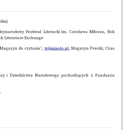
skiej
ędzynarodowy Festiwal Literacki im. Czesława Miłosza, Rok
ish Literature Exchange
. Magazyn do czytania”,
trójmiasto.pl
, Magazyn Prestiż, Czas
tury i Dziedzictwa Narodowego pochodzących z Funduszu
.