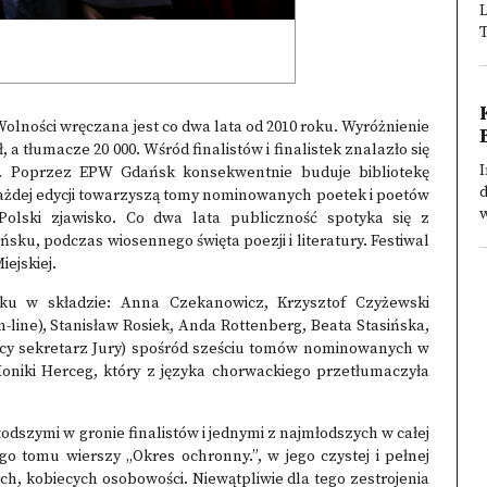
L
T
olności wręczana jest co dwa lata od 2010 roku. Wyróżnienie
 a tłumacze 20 000. Wśród finalistów i finalistek znalazło się
I
y. Poprzez EPW Gdańsk konsekwentnie buduje bibliotekę
d
ażdej edycji towarzyszą tomy nominowanych poetek i poetów
w
olski zjawisko. Co dwa lata publiczność spotyka się z
u, podczas wiosennego święta poezji i literatury. Festiwal
ejskiej.
u w składzie: Anna Czekanowicz, Krzysztof Czyżewski
-line), Stanisław Rosiek, Anda Rottenberg, Beata Stasińska,
jący sekretarz Jury) spośród sześciu tomów nominowanych w
Moniki Herceg, który z języka chorwackiego przetłumaczyła
odszymi w gronie finalistów i jednymi z najmłodszych w całej
go tomu wierszy „Okres ochronny.”, w jego czystej i pełnej
ych, kobiecych osobowości. Niewątpliwie dla tego zestrojenia