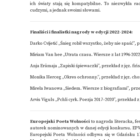
ich światy stają się kompatybilne. To niezwykła r
cudzymi, a jednak swoimi słowami.
Finaliści i finalistki nagrody w edycji 2022-2024:
Darko Cvijetić „Śnieg robił wszystko, żeby nie spaść”,
Miriam Van hee „Utrata czasu. Wiersze z lat 1996-2022
Anja Erämaja „Zapiski śpiewaczki”, przekład z jęz. fiń
Monika Herceg „Okres ochronny.”, przekład z jęz. ch
Mireła Iwanowa „Siedem. Wiersze z biografiami”, prze
Arvis Viguls „Pchli cyrk. Poezja 2017–2020”, przekład z 
Europejski Poeta Wolności
to nagroda literacka, fe
autorek nominowanych w danej edycji konkursu. EPW 
Europejski Poeta Wolności odbywa się w Gdańsku 17