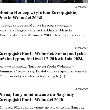
19.03.2024
Monika Herceg z tytułem Europejskiej
Poetki Wolności 2024!
Chorwacka poetka Monika Herceg zwycięża w
onkursie Nagrody Literackiej Miasta Gdańska
Europejski Poeta Wolności” 2014. 34-letnia poetka (...)
24.01.2024
Europejski Poeta Wolności. Seria poetycka
już dostępna, festiwal 17-20 kwietnia 2024
eria wydawnicza "Europejski Poeta Wolności –
ominacje" rozwija się. Do dotychczas opublikowanych
2 tomów dołącza właśnie 6 kolejnych, (...)
18.01.2020
Poznaj tomy nominowane do Nagrody
Europejski Poeta Wolności 2020
1 marca 2020 roku dowiemy się, kto otrzyma Nagrodę