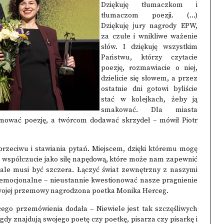
Dziękuję tłumaczkom i
tłumaczom poezji. (…)
Dziękuję jury nagrody EPW,
za czułe i wnikliwe ważenie
słów. I dziękuję wszystkim
Państwu, którzy czytacie
poezję, rozmawiacie o niej,
dzielicie się słowem, a przez
ostatnie dni gotowi byliście
stać w kolejkach, żeby ją
smakować. Dla miasta
mować poezję, a twórcom dodawać skrzydeł – mówił Piotr
sprzeciwu i stawiania pytań. Miejscem, dzięki któremu mogę
e współczucie jako siłę napędową, które może nam zapewnić
 ale musi być szczera. Łączyć świat zewnętrzny z naszymi
i emocjonalne – nieustannie kwestionować nasze pragnienie
 swojej przemowy nagrodzona poetka Monika Herceg.
cego przemówienia dodała – Niewiele jest tak szczęśliwych
gdy znajdują swojego poetę czy poetkę, pisarza czy pisarkę i