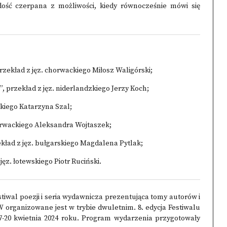
adość czerpana z możliwości, kiedy równocześnie mówi się
 przekład z jęz. chorwackiego Miłosz Waligórski;
”, przekład z jęz. niderlandzkiego Jerzy Koch;
skiego Katarzyna Szal;
orwackiego Aleksandra Wojtaszek;
kład z jęz. bułgarskiego Magdalena Pytlak;
jęz. łotewskiego Piotr Ruciński.
stiwal poezji i seria wydawnicza prezentująca tomy autorów i
organizowane jest w trybie dwuletnim. 8. edycja Festiwalu
-20 kwietnia 2024 roku. Program wydarzenia przygotowały