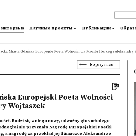
и интервью
Научные проекты
Публикации
Образо
acka Miasta Gdańska Europejski Poeta Wolności dla Moniki Herceg i Aleksandry 
Вернуться
ńska Europejski Poeta Wolności
ry Wojtaszek
ości. Rodzi się z niego nowy, odważny głos młodego
 jednogłośnie przyznało Nagrodę Europejskiej Poetki
, a nagrodę za przekład jej tłumaczce Aleksandrze