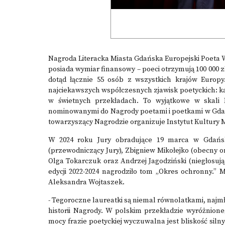
Nagroda Literacka Miasta Gdańska Europejski Poeta W
posiada wymiar finansowy – poeci otrzymują 100 000 zł,
dotąd łącznie 55 osób z wszystkich krajów Europ
najciekawszych współczesnych zjawisk poetyckich: k
w świetnych przekładach. To wyjątkowe w skali P
nominowanymi do Nagrody poetami i poetkami w Gdańsk
towarzyszący Nagrodzie organizuje Instytut Kultury Mi
W 2024 roku Jury obradujące 19 marca w Gdańsk
(przewodniczący Jury), Zbigniew Mikołejko (obecny on
Olga Tokarczuk oraz Andrzej Jagodziński (niegłosu
edycji 2022-2024 nagrodziło tom „Okres ochronny.” 
Aleksandra Wojtaszek.
- Tegoroczne laureatki są niemal równolatkami, najmł
historii Nagrody. W polskim przekładzie wyróżnione
mocy frazie poetyckiej wyczuwalna jest bliskość siln