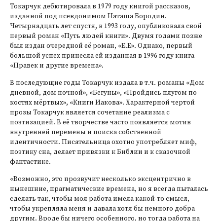
Токарчук дебютировала в 1979 году книгой рассказов,
изданной под псевдонимом Наташа Бородин.
Четырнадцать лет спустя, в 1993 году, опубликовала свой
первый роман «Путь людей книги». Двумя годами позже
был издан очередной её роман, «Е.Е». Однако, первый
большой успех принесла ей изданная в 1996 году книга
«Правек и другие времена».
В последующие годы Токарчук издала в т.ч. романы «Дом
дневной, дом ночной», «Бегуны», «Пройдись плугом по
костях мёртвых», «Книги Иакова». Характерной чертой
прозы Токарчук является сочетание реализма с
поэтизацией. В её творчестве часто появляется мотив
внутренней перемены и поиска собственной
идентичности. Писательница охотно употребляет миф,
поэтику сна, делает привязки к Библии и к сказочной
фантастике.
«Возможно, это прозвучит несколько эксцентрично в
нынешние, прагматические времена, но я всегда пыталась
сделать так, чтобы моя работа имела какой-то смысл,
чтобы укрепляла меня и давала хотя бы немного добра
другим. Вроде бы ничего особенного, но тогда работа на