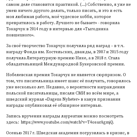
самом деле становится практикой. (...) Собственно, я уже не
умею ничего другого делать, только писать, и это и есть
моя любимая работа, моё чудесное хобби, которое
превратилось в работу. Лучшего не бывает» - говорила
Токарчук в 2014 году в интервью для «Тыгодника
повшехного».
За своё творчество Токарчук получила ряд наград – в т.ч.
награду Фонда им. Костельских, дважды, в 2007 и 2015 году
получила Литературную премию Нике, а в 2018 г. Стала
обладательницей Международной Букеровской премии.
Нобелевская премия Токарчук не является сюрпризом. О
том, что писательница имеет шанс её получить, говорилось
уже несколько лет. Недавно, о вероятности награждения
польской писательницы, писали СМИ во всём мире, а
шведский журнал «Dagens Nyheter» в канун признания
награды опубликовал её обширное интервью.
Запись вручения награды лауреатам можно посмотреть
здесь:
https://www.youtube.com/watch?v=T4osurAgmjQ
.
Осенью 2017 г. Шведская академия погрузилась в кризис, в