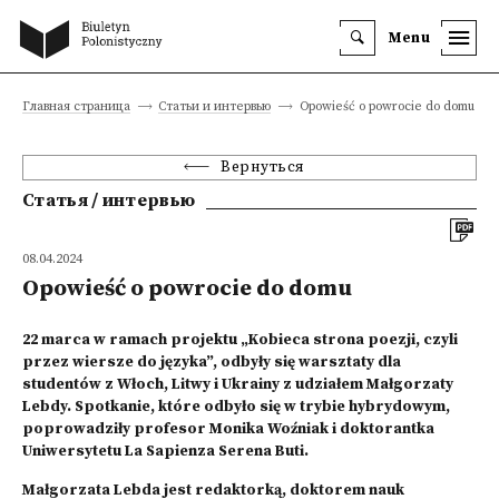
Menu
Главная страница
Статьи и интервью
Opowieść o powrocie do domu
Вернуться
Статья / интервью
08.04.2024
Opowieść o powrocie do domu
22 marca w ramach projektu „Kobieca strona poezji, czyli
przez wiersze do języka”, odbyły się warsztaty dla
studentów z Włoch, Litwy i Ukrainy z udziałem Małgorzaty
Lebdy. Spotkanie, które odbyło się w trybie hybrydowym,
poprowadziły profesor Monika Woźniak i doktorantka
Uniwersytetu La Sapienza Serena Buti.
Małgorzata Lebda jest redaktorką, doktorem nauk