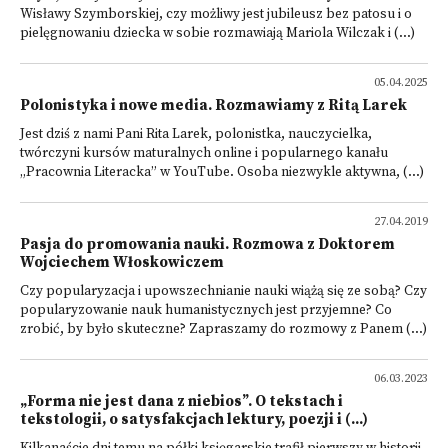
Wisławy Szymborskiej, czy możliwy jest jubileusz bez patosu i o
pielęgnowaniu dziecka w sobie rozmawiają Mariola Wilczak i (...)
05.04.2025
Polonistyka i nowe media. Rozmawiamy z Ritą Larek
Jest dziś z nami Pani Rita Larek, polonistka, nauczycielka,
twórczyni kursów maturalnych online i popularnego kanału
„Pracownia Literacka” w YouTube. Osoba niezwykle aktywna, (...)
27.04.2019
Pasja do promowania nauki. Rozmowa z Doktorem
Wojciechem Włoskowiczem
Czy popularyzacja i upowszechnianie nauki wiążą się ze sobą? Czy
popularyzowanie nauk humanistycznych jest przyjemne? Co
zrobić, by było skuteczne? Zapraszamy do rozmowy z Panem (...)
06.03.2023
„Forma nie jest dana z niebios”. O tekstach i
tekstologii, o satysfakcjach lektury, poezji i (...)