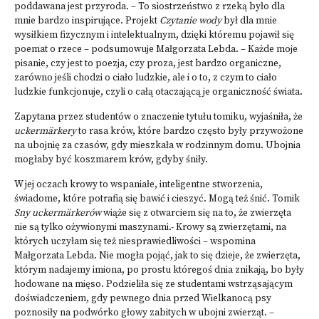
poddawana jest przyroda. – To siostrzeństwo z rzeką było dla
mnie bardzo inspirujące. Projekt
Czytanie wody
był dla mnie
wysiłkiem fizycznym i intelektualnym, dzięki któremu pojawił się
poemat o rzece – podsumowuje Małgorzata Lebda. – Każde moje
pisanie, czy jest to poezja, czy proza, jest bardzo organiczne,
zarówno jeśli chodzi o ciało ludzkie, ale i o to, z czym to ciało
ludzkie funkcjonuje, czyli o całą otaczającą je organiczność świata.
Zapytana przez studentów o znaczenie tytułu tomiku, wyjaśniła, że
uckermärkery
to rasa krów, które bardzo często były przywożone
na ubojnię za czasów, gdy mieszkała w rodzinnym domu. Ubojnia
mogłaby być koszmarem krów, gdyby śniły.
W jej oczach krowy to wspaniałe, inteligentne stworzenia,
świadome, które potrafią się bawić i cieszyć. Mogą też śnić. Tomik
Sny uckermärkerów
wiąże się z otwarciem się na to, że zwierzęta
nie są tylko ożywionymi maszynami.- Krowy są zwierzętami, na
których uczyłam się też niesprawiedliwości – wspomina
Małgorzata Lebda. Nie mogła pojąć, jak to się dzieje, że zwierzęta,
którym nadajemy imiona, po prostu któregoś dnia znikają, bo były
hodowane na mięso. Podzieliła się ze studentami wstrząsającym
doświadczeniem, gdy pewnego dnia przed Wielkanocą psy
poznosiły na podwórko głowy zabitych w ubojni zwierząt. –