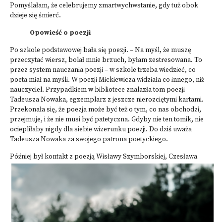
Pomyślałam, że celebrujemy zmartwychwstanie, gdy tuż obok
dzieje się śmierć.
Opowieść o poezji
Po szkole podstawowej bała się poezji. – Na myśl, że muszę
przeczytać wiersz, bolał mnie brzuch, byłam zestresowana. To
przez system nauczania poezji – w szkole trzeba wiedzieć, co
poeta miał na myśli. W poezji Mickiewicza widziała co innego, niż
nauczyciel. Przypadkiem w bibliotece znalazła tom poezji
Tadeusza Nowaka, egzemplarz z jeszcze nierozciętymi kartami.
Przekonała się, że poezja może być też o tym, co nas obchodzi,
przejmuje, i że nie musi być patetyczna. Gdyby nie ten tomik, nie
ociepliłaby nigdy dla siebie wizerunku poezji. Do dziś uważa
Tadeusza Nowaka za swojego patrona poetyckiego.
Później był kontakt z poezją Wisła
wy Szymborskiej, Czesława