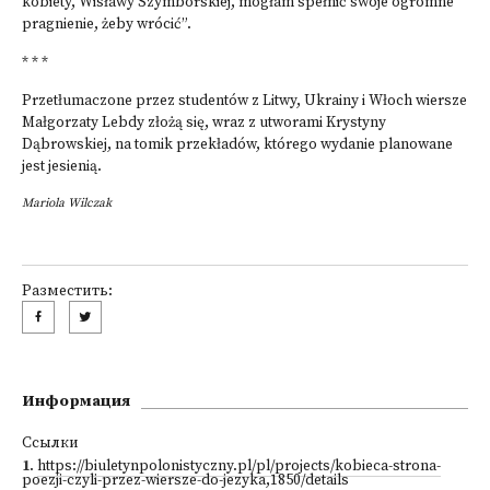
kobiety, Wisławy Szymborskiej, mogłam spełnić swoje ogromne
pragnienie, żeby wrócić”.
* * *
Przetłumaczone przez studentów z Litwy, Ukrainy i Włoch wiersze
Małgorzaty Lebdy złożą się, wraz z utworami Krystyny
Dąbrowskiej, na tomik przekładów, którego wydanie planowane
jest jesienią.
Mariola Wilczak
Разместить:
Информация
Ссылки
1
.
https://biuletynpolonistyczny.pl/pl/projects/kobieca-strona-
poezji-czyli-przez-wiersze-do-jezyka,1850/details