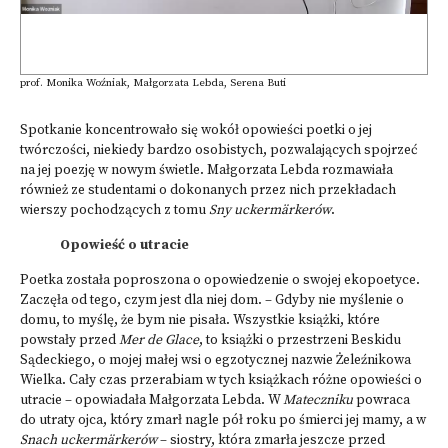
prof. Monika Woźniak, Małgorzata Lebda, Serena Buti
Spotkanie koncentrowało się wokół opowieści poetki o jej
twórczości, niekiedy bardzo osobistych, pozwalających spojrzeć
na jej poezję w nowym świetle. Małgorzata Lebda rozmawiała
również ze studentami o dokonanych przez nich przekładach
wierszy pochodzących z tomu
Sny uckermärkerów
.
Opowieść o utracie
Poetka została poproszona o opowiedzenie o swojej ekopoetyce.
Zaczęła od tego, czym jest dla niej dom. – Gdyby nie myślenie o
domu, to myślę, że bym nie pisała. Wszystkie książki, które
powstały przed
Mer de Glace
, to książki o przestrzeni Beskidu
Sądeckiego, o mojej małej wsi o egzotycznej nazwie Żeleźnikowa
Wielka. Cały czas przerabiam w tych książkach różne opowieści o
utracie – opowiadała Małgorzata Lebda. W
Mateczniku
powraca
do utraty ojca, który zmarł nagle pół roku po śmierci jej mamy, a w
Snach uckermärkerów
– siostry, która zmarła jeszcze przed