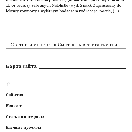
Kilkanaście dni temu na półki księgarskie trafił pierwszy w historii
zbiór wierszy zebranych Noblistki (wyd. Znak). Zapraszamy do
lektury rozmowy z wybitnym badaczem twórczości poetki, (...)
Статьи и интервьюСмотреть все статьи и интервью
Kарта сайта
События
Новости
Статьи и интервью
Научные проекты