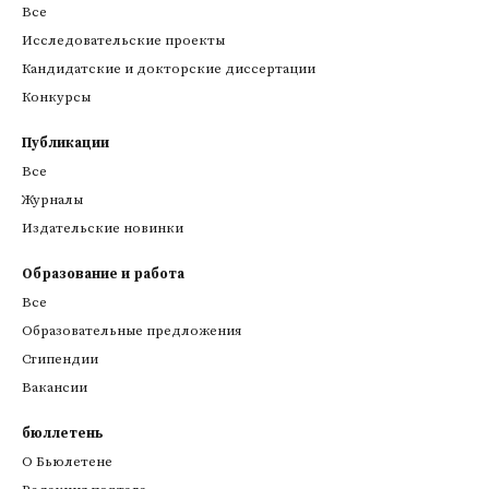
Все
Исследовательские проекты
Кандидатские и докторские диссертации
Конкурсы
Публикации
Все
Журналы
Издательские новинки
Образование и работа
Все
Образовательные предложения
Стипендии
Вакансии
бюллетень
О Бьюлетене