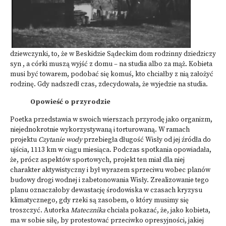
dziewczynki, to, że w Beskidzie Sądeckim dom rodzinny dziedziczy
syn , a córki muszą wyjść z domu – na studia albo za mąż. Kobieta
musi być towarem, podobać się komuś, kto chciałby z nią założyć
rodzinę. Gdy nadszedł czas, zdecydowała, że wyjedzie na studia.
Opowieść o przyrodzie
Poetka przedstawia w swoich wierszach przyrodę jako organizm,
niejednokrotnie wykorzystywaną i torturowaną. W ramach
projektu
Czytanie wody
przebiegła długość Wisły od jej źródła do
ujścia, 1113 km w ciągu miesiąca. Podczas spotkania opowiadała,
że, prócz aspektów sportowych, projekt ten miał dla niej
charakter aktywistyczny i był wyrazem sprzeciwu wobec planów
budowy drogi wodnej i zabetonowania Wisły. Zrealizowanie tego
planu oznaczałoby dewastację środowiska w czasach kryzysu
klimatycznego, gdy rzeki są zasobem, o który musimy się
troszczyć. Autorka
Matecznika
chciała pokazać, że, jako kobieta,
ma w sobie siłę, by protestować przeciwko opresyjności, jakiej