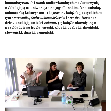
humanistycznych i sztuk audiowizualnych, naukowczynią
wykładającą na Uniwersytecie Jagiellońskim, felietonistką,
animatorką kultury i autorką sześciu książek poetyckich, w
tym
Matecznika
,
Snów uckermärkerów
i
Mer de Glace
oraz
debiutanckiej powieści
Łakome
. Jej książki ukazały się w
przekładzie na języki: czeski, włoski, serbski, ukraiński,
słoweński, duński i rumuński.