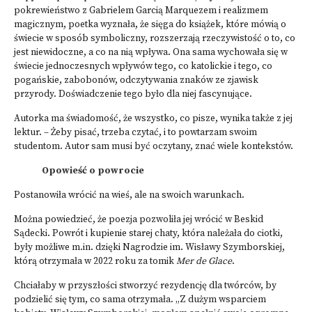
pokrewieństwo z Gabrielem Garcią Marquezem i realizmem
magicznym, poetka wyznała, że sięga do książek, które mówią o
świecie w sposób symboliczny, rozszerzają rzeczywistość o to, co
jest niewidoczne, a co na nią wpływa. Ona sama wychowała się w
świecie jednoczesnych wpływów tego, co katolickie i tego, co
pogańskie, zabobonów, odczytywania znaków ze zjawisk
przyrody. Doświadczenie tego było dla niej fascynujące.
Autorka ma świadomość, że wszystko, co pisze, wynika także z jej
lektur. – Żeby pisać, trzeba czytać, i to powtarzam swoim
studentom. Autor sam musi być oczytany, znać wiele kontekstów.
Opowieść o powrocie
Postanowiła wrócić na wieś, ale na swoich warunkach.
Można powiedzieć, że poezja pozwoliła jej wrócić w Beskid
Sądecki. Powrót i kupienie starej chaty, która należała do ciotki,
były możliwe m.in. dzięki Nagrodzie im. Wisławy Szymborskiej,
którą otrzymała w 2022 roku za tomik
Mer de Glace
.
Chciałaby w przyszłości stworzyć rezydencję dla twórców, by
podzielić się tym, co sama otrzymała. „Z dużym wsparciem