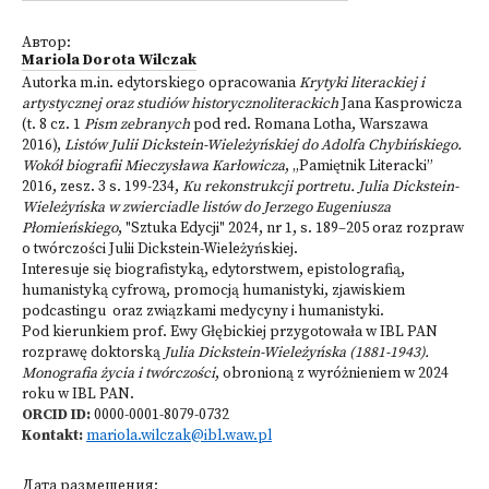
Автор:
Mariola Dorota Wilczak
Autorka m.in. edytorskiego opracowania
Krytyki literackiej i
artystycznej oraz studiów historycznoliterackich
Jana Kasprowicza
(t. 8 cz. 1
Pism zebranych
pod red. Romana Lotha, Warszawa
2016),
Listów Julii Dickstein-Wieleżyńskiej do Adolfa Chybińskiego.
Wokół biografii Mieczysława Karłowicza
, „Pamiętnik Literacki”
2016, zesz. 3 s. 199-234,
Ku rekonstrukcji portretu. Julia Dickstein-
Wieleżyńska w zwierciadle listów do Jerzego Eugeniusza
Płomieńskiego
, "Sztuka Edycji" 2024, nr 1, s. 189–205 oraz rozpraw
o twórczości Julii Dickstein-Wieleżyńskiej.
Interesuje się biografistyką, edytorstwem, epistolografią,
humanistyką cyfrową, promocją humanistyki, zjawiskiem
podcastingu oraz związkami medycyny i humanistyki.
Pod kierunkiem prof. Ewy Głębickiej przygotowała w IBL PAN
rozprawę doktorską
Julia Dickstein-Wieleżyńska (1881-1943).
Monografia życia i twórczości
, obronioną z wyróżnieniem w 2024
roku w IBL PAN.
ORCID ID:
0000-0001-8079-0732
Kontakt:
mariola.wilczak@ibl.waw.pl
Дата размещения: