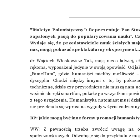
"Biuletyn Polonistyczny": Reprezentuje Pan St
zapalonych pasją do popularyzowania nauki”. C
Wydaje się, że przedstawiciele nauk ścisłych ma
nas, mogą pokazać spektakularny eksperyment…
dr Wojciech Włoskowicz: Tak, mają nieco łatwiej,
rękoma, wyposażeni jedynie w swoją opowieść. Od ja
„FameHum”, gdzie humaniści mieliby możliwość 
dyscyplin. Chodzi między innymi o to, by pokaza
techniczne, ścisłe czy przyrodnicze nie muszą nam u
weźmie do ręki smartfon, pokaże go wszystkim i powie
z tego urządzenia. Humanistyka natomiast musi dzisi
nie przekłada się wprost na wygody w życiu codzienn
BP: Jakie mogą być inne formy promocji humanisty
WW: Z pewnością trzeba zwrócić uwagę na ocz
społecznościowych. Odwołując się do przykładu z mojej