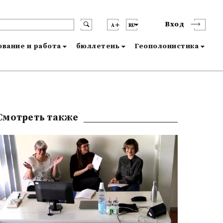
Вход
A
RU
вание и работа
бюллетень
Геополонистика
Смотреть также