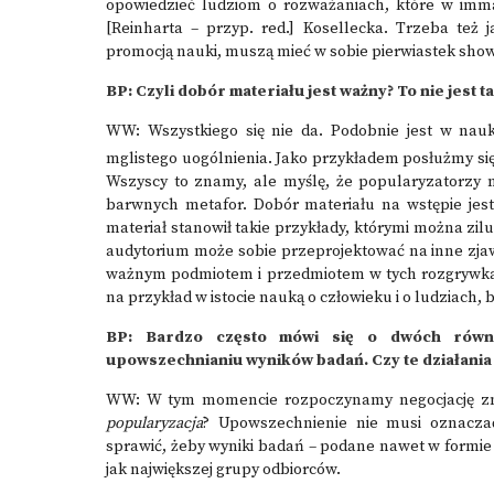
opowiedzieć ludziom o rozważaniach, które w imm
[Reinharta – przyp. red.] Kosellecka. Trzeba też 
promocją nauki, muszą mieć w sobie pierwiastek sh
BP: Czyli dobór materiału jest ważny? To nie jest
WW: Wszystkiego się nie da. Podobnie jest w nauka
mglistego uogólnienia. Jako przykładem posłużmy si
Wszyscy to znamy, ale myślę, że popularyzatorzy m
barwnych metafor. Dobór materiału na wstępie jest
materiał stanowił takie przykłady, którymi można zi
audytorium może sobie przeprojektować na inne zjawi
ważnym podmiotem i przedmiotem w tych rozgrywkach
na przykład w istocie nauką o człowieku i o ludziach, b
BP: Bardzo często mówi się o dwóch równo
upowszechnianiu wyników badań. Czy te działania 
WW: W tym momencie rozpoczynamy negocjację zn
popularyzacja
? Upowszechnienie nie musi oznaczać
sprawić, żeby wyniki badań – podane nawet w formie k
jak największej grupy odbiorców.