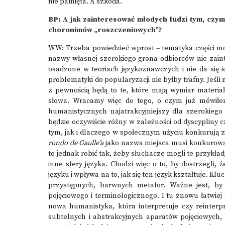
nie pamięta. A szkoda.
BP: A jak zainteresować młodych ludzi tym, czym
choronimów „roszczeniowych”?
WW: Trzeba powiedzieć wprost – tematyka części moic
nazwy własnej szerokiego grona odbiorców nie zain
osadzone w teoriach językoznawczych i nie da się i
problematyki do popularyzacji nie byłby trafny. Jeś
z pewnością będą to te, które mają wymiar materia
słowa. Wracamy więc do tego, o czym już mówiłem
humanistycznych najatrakcyjniejszy dla szerokiego
będzie oczywiście różny w zależności od dyscypliny
tym, jak i dlaczego w społecznym użyciu konkurują
rondo de Gaulle’a
jako nazwa miejsca musi konkurow
to jednak robić tak, żeby słuchacze mogli te przykł
inne sfery języka. Chodzi więc o to, by dostrzegli,
języku i wpływa na to, jak się ten język kształtuje. K
przystępnych, barwnych metafor. Ważne jest, by
pojęciowego i terminologicznego. I tu znowu łatwiej
nowa humanistyka, która interpretuje czy reinterpr
subtelnych i abstrakcyjnych aparatów pojęciowych,