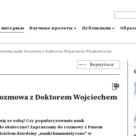
и интервью
Научные проекты
Публикации
Образо
mowania nauki. Rozmowa z Doktorem Wojciechem Włoskowiczem
Вернуться
 Rozmowa z Doktorem Wojciechem
 się ze sobą? Czy popularyzowanie nauk
było skuteczne? Zapraszamy do rozmowy z Panem
ielem dziedziny „nauki humanistyczne” w