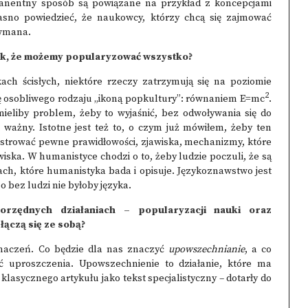
anentny sposób są powiązane na przykład z koncepcjami
jasno powiedzieć, że naukowcy, którzy chcą się zajmować
owmana.
 tak, że możemy popularyzować wszystko?
ch ścisłych, niektóre rzeczy zatrzymują się na poziomie
2
ę osobliwego rodzaju „ikoną popkultury”: równaniem E=mc
.
ieliby problem, żeby to wyjaśnić, bez odwoływania się do
 ważny. Istotne jest też to, o czym już mówiłem, żeby ten
lustrować pewne prawidłowości, zjawiska, mechanizmy, które
ska. W humanistyce chodzi o to, żeby ludzie poczuli, że są
, które humanistyka bada i opisuje. Językoznawstwo jest
o bez ludzi nie byłoby języka.
rzędnych działaniach – popularyzacji nauki oraz
łączą się ze sobą?
aczeń. Co będzie dla nas znaczyć
upowszechnianie
, a co
 uproszczenia. Upowszechnienie to działanie, które ma
lasycznego artykułu jako tekst specjalistyczny – dotarły do