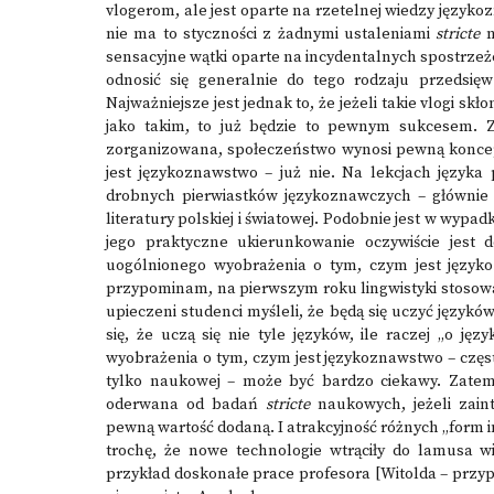
vlogerom, ale jest oparte na rzetelnej wiedzy językoz
nie ma to styczności z żadnymi ustaleniami
stricte
n
sensacyjne wątki oparte na incydentalnych spostrzeże
odnosić się generalnie do tego rodzaju przedsięw
Najważniejsze jest jednak to, że jeżeli takie vlogi 
jako takim, to już będzie to pewnym sukcesem. Ze
zorganizowana, społeczeństwo wynosi pewną koncepc
jest językoznawstwo – już nie. Na lekcjach języka
drobnych pierwiastków językoznawczych – głównie z
literatury polskiej i światowej. Podobnie jest w wy
jego praktyczne ukierunkowanie oczywiście jest 
uogólnionego wyobrażenia o tym, czym jest języko
przypominam, na pierwszym roku lingwistyki stosow
upieczeni studenci myśleli, że będą się uczyć językó
się, że uczą się nie tyle języków, ile raczej „o ję
wyobrażenia o tym, czym jest językoznawstwo – często 
tylko naukowej – może być bardzo ciekawy. Zatem 
oderwana od badań
stricte
naukowych, jeżeli zain
pewną wartość dodaną. I atrakcyjność różnych „form in
trochę, że nowe technologie wtrąciły do lamusa wi
przykład doskonałe prace profesora [Witolda – przyp. r