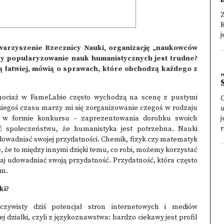
K
j
owarzyszenie Rzecznicy Nauki, organizację „naukowców
zy popularyzowanie nauk humanistycznych jest trudne?
ją łatwiej, mówią o sprawach, które obchodzą każdego z
 chociaż w FameLabie często wychodzą na scenę z pustymi
O
kiegoś czasu marzy mi się zorganizowanie czegoś w rodzaju
u
– w formie konkursu – zaprezentowania dorobku swoich
j
r
ć społeczeństwu, że humanistyka jest potrzebna. Nauki
dowadniać swojej przydatności. Chemik, fizyk czy matematyk
, że to między innymi dzięki temu, co robi, możemy korzystać
aj udowadniać swoją przydatność. Przydatność, która często
ym.
ki?
ywisty dziś potencjał stron internetowych i mediów
 działki, czyli z językoznawstwa: bardzo ciekawy jest profil