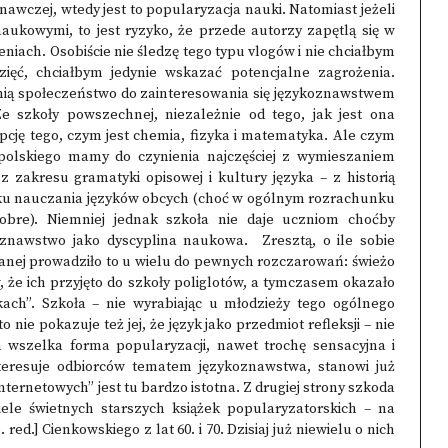
nawczej, wtedy jest to popularyzacja nauki. Natomiast jeżeli
aukowymi, to jest ryzyko, że przede autorzy zapętlą się w
niach. Osobiście nie śledzę tego typu vlogów i nie chciałbym
zięć, chciałbym jedynie wskazać potencjalne zagrożenia.
skłonią społeczeństwo do zainteresowania się językoznawstwem
 szkoły powszechnej, niezależnie od tego, jak jest ona
ję tego, czym jest chemia, fizyka i matematyka. Ale czym
 polskiego mamy do czynienia najczęściej z wymieszaniem
 zakresu gramatyki opisowej i kultury języka – z historią
padku nauczania języków obcych (choć w ogólnym rozrachunku
dobre). Niemniej jednak szkoła nie daje uczniom choćby
znawstwo jako dyscyplina naukowa. Zresztą, o ile sobie
anej prowadziło to u wielu do pewnych rozczarowań: świeżo
w, że ich przyjęto do szkoły poliglotów, a tymczasem okazało
zykach”. Szkoła – nie wyrabiając u młodzieży tego ogólnego
nie pokazuje też jej, że język jako przedmiot refleksji – nie
wszelka forma popularyzacji, nawet trochę sensacyjna i
teresuje odbiorców tematem językoznawstwa, stanowi już
ternetowych” jest tu bardzo istotna. Z drugiej strony szkoda
ele świetnych starszych książek popularyzatorskich – na
ed.] Cienkowskiego z lat 60. i 70. Dzisiaj już niewielu o nich