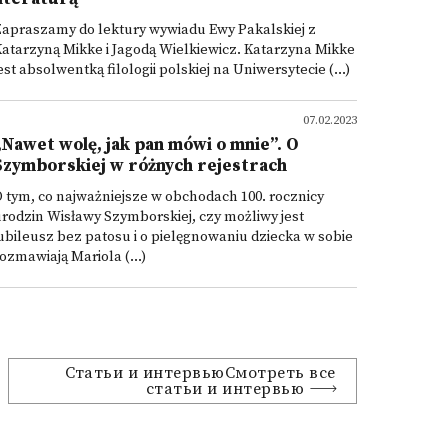
Zapraszamy do lektury wywiadu Ewy Pakalskiej z
atarzyną Mikke i Jagodą Wielkiewicz. Katarzyna Mikke
est absolwentką filologii polskiej na Uniwersytecie (...)
07.02.2023
„Nawet wolę, jak pan mówi o mnie”. O
Szymborskiej w różnych rejestrach
 tym, co najważniejsze w obchodach 100. rocznicy
rodzin Wisławy Szymborskiej, czy możliwy jest
ubileusz bez patosu i o pielęgnowaniu dziecka w sobie
ozmawiają Mariola (...)
Статьи и интервьюСмотреть все
статьи и интервью