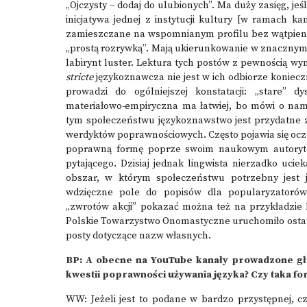
„Ojczysty – dodaj do ulubionych”. Ma duży zasięg, je
inicjatywa jednej z instytucji kultury [w ramach 
zamieszczane na wspomnianym profilu bez wątpienia 
„prostą rozrywką”. Mają ukierunkowanie w znacznym
labirynt luster. Lektura tych postów z pewnością w
stricte
językoznawcza nie jest w ich odbiorze koniecz
prowadzi do ogólniejszej konstatacji: „stare” d
materiałowo-empiryczna ma łatwiej, bo mówi o nam
tym społeczeństwu językoznawstwo jest przydatne 
werdyktów poprawnościowych. Często pojawia się oczek
poprawną formę poprze swoim naukowym autorytet
pytającego. Dzisiaj jednak lingwista nierzadko uci
obszar, w którym społeczeństwu potrzebny jest j
wdzięczne pole do popisów dla popularyzatorów
„zwrotów akcji” pokazać można też na przykładzie 
Polskie Towarzystwo Onomastyczne uruchomiło ostatn
posty dotyczące nazw własnych.
BP: A obecne na YouTube kanały prowadzone głó
kwestii poprawności używania języka? Czy taka fo
WW: Jeżeli jest to podane w bardzo przystępnej, c