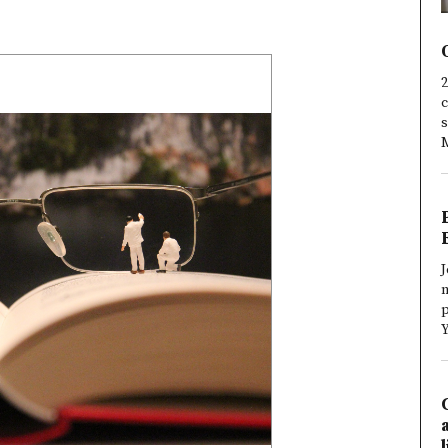
2
c
s
M
J
n
Y