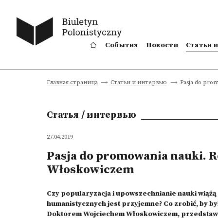
События
Новости
Статьи 
Pasja do pro
Главная страница
Статьи и интервью
Статья / интервью
27.04.2019
Pasja do promowania nauki.
Włoskowiczem
Czy popularyzacja i upowszechnianie nauki wiążą
humanistycznych jest przyjemne? Co zrobić, by 
Doktorem Wojciechem Włoskowiczem, przedstawic