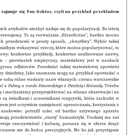
 zajmuje się Pan Doktor, czyli na przykład przekładem
h artykułów niezbyt nadaje się do popularyzacji. Bo istotą
teresujemy. To są rozważania „filozoficzne”, bardzo mocno
ch przedstawić w prosty sposób, „chwytliwy”. Wybór takiej
li miałbym wskazywać rzeczy, które można popularyzować, to
łowy: konkretne przykłady, konkretne analizowane nazwy,
 – pierwiastek empiryczny, materiałowy jest w naukach
 grona odbiorców. Przedmiot takiej materiałowej opowieści
 czy dziedziny. Jako onomasta mogę na przykład opowiadać o
 ze sobą różne warianty nazw własnych: czemu warszawskie
ać z
Palmą
, a
rondo Dmowskiego
z
Patelnią
i
Rotundą
. Trzeba
ady i mechanizmy przeprojektować na własne obserwacje i na
 że są świadkami i uczestnikami rozgrywki, która zachodzi w
luczem jest oczywiście umiejętność upraszczania, korzystania z
 naukowiec potrafił uciec od bardzo sztywnego aparatu
 mają przedstawiciele „starej” humanistyki. Trudniej ma zaś
etuje rzeczywistość i kulturę, porusza się w sferze dosyć
 czasem nie do końca precyzyjnych. No bo jak przystępnie