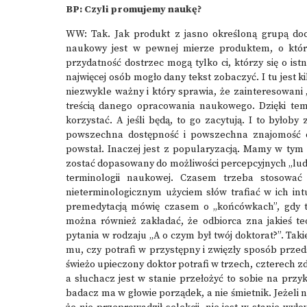
BP: Czyli promujemy naukę?
WW: Tak. Jak produkt z jasno określoną grupą doce
naukowy jest w pewnej mierze produktem, o które
przydatność dostrzec mogą tylko ci, którzy się o ist
najwięcej osób mogło dany tekst zobaczyć. I tu jest ki
niezwykle ważny i który sprawia, że zainteresowani 
treścią danego opracowania naukowego. Dzięki tem
korzystać. A jeśli będą, to go zacytują. I to byłob
powszechna dostępność i powszechna znajomość d
powstał. Inaczej jest z popularyzacją. Mamy w tym 
zostać dopasowany do możliwości percepcyjnych „lud
terminologii naukowej. Czasem trzeba stosować
nieterminologicznym użyciem słów trafiać w ich int
premedytacją mówię czasem o „końcówkach”, gdy t
można również zakładać, że odbiorca zna jakieś te
pytania w rodzaju „A o czym był twój doktorat?”. Tak
mu, czy potrafi w przystępny i zwięzły sposób przeds
świeżo upieczony doktor potrafi w trzech, czterech 
a słuchacz jest w stanie przełożyć to sobie na przy
badacz ma w głowie porządek, a nie śmietnik. Jeżeli