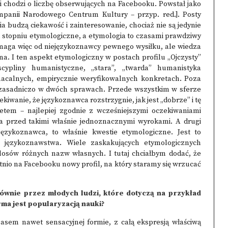
śli chodzi o liczbę obserwujących na Facebooku. Powstał jako
kampanii Narodowego Centrum Kultury – przyp. red.]. Posty
budzą ciekawość i zainteresowanie, chociaż nie są jedynie
 stopniu etymologiczne, a etymologia to czasami prawdziwy
ymaga więc od niejęzykoznawcy pewnego wysiłku, ale wiedza
na. I ten aspekt etymologiczny w postach profilu „Ojczysty”
yscypliny humanistyczne, „stara”, „twarda” humanistyka
acalnych, empirycznie weryfikowalnych konkretach. Poza
zasadniczo w dwóch sprawach. Przede wszystkim w sferze
iwanie, że językoznawca rozstrzygnie, jak jest „dobrze” i tę
em – najlepiej zgodnie z wcześniejszymi oczekiwaniami
eka przed takimi właśnie jednoznacznymi wyrokami. A drugi
ęzykoznawca, to właśnie kwestie etymologiczne. Jest to
 językoznawstwa. Wiele zaskakujących etymologicznych
losów różnych nazw własnych. I tutaj chciałbym dodać, że
io na Facebooku nowy profil, na który staramy się wrzucać
wnie przez młodych ludzi, które dotyczą na przykład
rma jest popularyzacją nauki?
zasem nawet sensacyjnej formie, z całą ekspresją właściwą