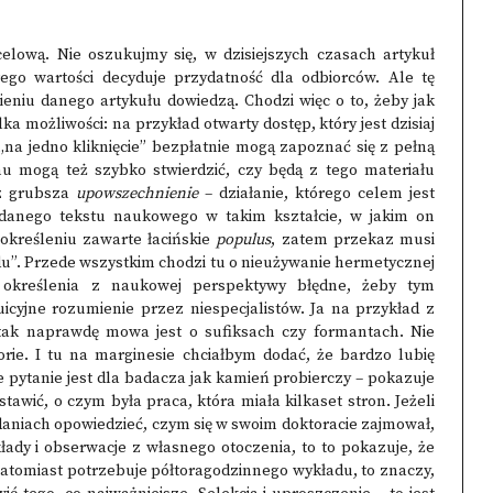
lową. Nie oszukujmy się, w dzisiejszych czasach artykuł
go wartości decyduje przydatność dla odbiorców. Ale tę
nieniu danego artykułu dowiedzą. Chodzi więc o to, żeby jak
lka możliwości: na przykład otwarty dostęp, który jest dzisiaj
„na jedno kliknięcie” bezpłatnie mogą zapoznać się z pełną
u mogą też szybko stwierdzić, czy będą z tego materiału
y z grubsza
upowszechnienie
– działanie, którego celem jest
anego tekstu naukowego w takim kształcie, w jakim on
określeniu zawarte łacińskie
populus
, zatem przekaz musi
u”. Przede wszystkim chodzi tu o nieużywanie hermetycznej
 określenia z naukowej perspektywy błędne, żeby tym
uicyjne rozumienie przez niespecjalistów. Ja na przykład z
ak naprawdę mowa jest o sufiksach czy formantach. Nie
orie. I tu na marginesie chciałbym dodać, że bardzo lubię
ie pytanie jest dla badacza jak kamień probierczy – pokazuje
tawić, o czym była praca, która miała kilkaset stron. Jeżeli
zdaniach opowiedzieć, czym się w swoim doktoracie zajmował,
kłady i obserwacje z własnego otoczenia, to to pokazuje, że
 natomiast potrzebuje półtoragodzinnego wykładu, to znaczy,