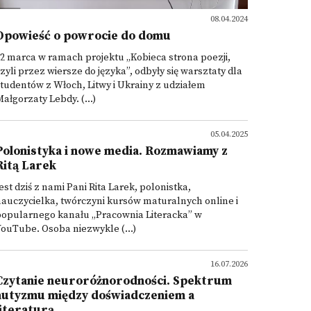
08.04.2024
Opowieść o powrocie do domu
2 marca w ramach projektu „Kobieca strona poezji,
zyli przez wiersze do języka”, odbyły się warsztaty dla
tudentów z Włoch, Litwy i Ukrainy z udziałem
ałgorzaty Lebdy. (...)
05.04.2025
Polonistyka i nowe media. Rozmawiamy z
Ritą Larek
est dziś z nami Pani Rita Larek, polonistka,
auczycielka, twórczyni kursów maturalnych online i
popularnego kanału „Pracownia Literacka” w
ouTube. Osoba niezwykle (...)
16.07.2026
Czytanie neuroróżnorodności. Spektrum
autyzmu między doświadczeniem a
literaturą