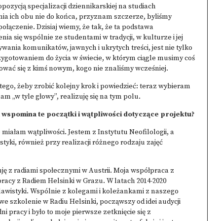
ozycją specjalizacji dziennikarskiej na studiach
zenia ich obu nie do końca, przyznam szczerze, byliśmy
połączenie. Dzisiaj wiemy, że tak, że ta podstawa
ia się wspólnie ze studentami w tradycji, w kulturze i jej
nia komunikatów, jawnych i ukrytych treści, jest nie tylko
ygotowaniem do życia w świecie, w którym ciągle musimy coś
wać się z kimś nowym, kogo nie znaliśmy wcześniej.
 tego, żeby zrobić kolejny krok i powiedzieć: teraz wybieram
m „w tyle głowy”, realizuję się na tym polu.
 wspomina te początki i wątpliwości dotyczące projektu?
 miałam wątpliwości. Jestem z Instytutu Neofilologii, a
tyki, również przy realizacji różnego rodzaju zajęć
ę z radiami społecznymi w Austrii. Moja współpraca z
racy z Radiem Helsinki w Grazu. W latach 2014-2020
awistyki. Wspólnie z kolegami i koleżankami z naszego
owe szkolenie w Radiu Helsinki, począwszy od idei audycji
i pracy i było to moje pierwsze zetknięcie się z