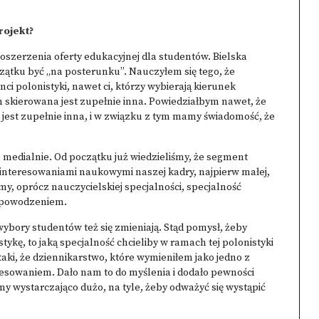
rojekt?
poszerzenia oferty edukacyjnej dla studentów. Bielska
czątku być „na posterunku”. Nauczyłem się tego, że
ci polonistyki, nawet ci, którzy wybierają kierunek
ich skierowana jest zupełnie inna. Powiedziałbym nawet, że
est zupełnie inna, i w związku z tym mamy świadomość, że
medialnie. Od początku już wiedzieliśmy, że segment
 zainteresowaniami naukowymi naszej kadry, najpierw małej,
y, oprócz nauczycielskiej specjalności, specjalność
m powodzeniem.
ybory studentów też się zmieniają. Stąd pomysł, żeby
ykę, to jaką specjalność chcieliby w ramach tej polonistyki
taki, że dziennikarstwo, które wymieniłem jako jedno z
resowaniem. Dało nam to do myślenia i dodało pewności
my wystarczająco dużo, na tyle, żeby odważyć się wystąpić