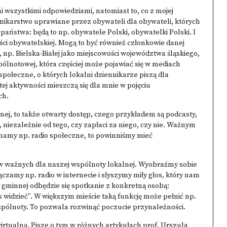
i wszystkimi odpowiedziami, natomiast to, co z mojej
iennikarstwo uprawiane przez obywateli dla obywateli, których
aństwa: będą to np. obywatele Polski, obywatelki Polski. I
i obywatelskiej. Mogą to być również członkowie danej
, np. Bielska-Białej jako miejscowości województwa śląskiego,
ólnotowej, która częściej może pojawiać się w mediach
połeczne, o których lokalni dziennikarze piszą dla
tej aktywności mieszczą się dla mnie w pojęciu
ch.
znej, to także otwarty dostęp, czego przykładem są podcasty,
 niezależnie od tego, czy zapłaci za niego, czy nie. Ważnym
 mamy np. radio społeczne, to powinniśmy mieć
aw ważnych dla naszej wspólnoty lokalnej. Wyobraźmy sobie
czamy np. radio w internecie i słyszymy miły głos, który nam
czy gminnej odbędzie się spotkanie z konkretną osobą:
widzieć”. W większym mieście taką funkcję może pełnić np.
 wspólnoty. To pozwala rozwinąć poczucie przynależności.
irtualną. Pisze o tym w różnych artykułach
prof. Urszula