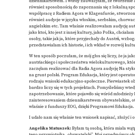
dziennikarstwem. I wtedy zauważyłam, że tworzenie aud
również sposobnością do zapoznania się z lokalną społ
współpracę z Radiem Agora w Klagenfurcie, stworzonym
również audycje w języku włoskim, serbskim, chorwac
angielskim etc. Tam właśnie realizowałam audycję au
jako ktoś, kto jest z innej kultury, jako Polka, chciał
osoby, takie jak ja, które przyjechały do Austrii, wzbo
przedstawiałam ich historie, i ich wkład w rozwój kultu
W ten sposób poczułam, że mój głos się liczy, że ja 
austriackiego i społeczeństwa wielokulturowego, który
zaczęłam realizować dla Radia Agora audycję Na styk
na grunt polski.
Program Edukacja
, który jest operat
rodzaju wnioski edukacyjno-społeczne. Pierwiastek o
bardzo liczy się w tych projektach. Pomyśleliśmy wte
zapotrzebowanie, które pojawiło się wśród młodzieży Bi
zainteresowaniem dziennikarstwem obywatelskim, otr
właśnie z funduszy EOG, dzięki Programowi Edukacja.
I udało nam się właśnie ten wniosek napisać, złożyć i
Angelika Matuszek:
Byłam tą osobą, która miała wąt
tego przymiotnika „obywatelski”. Moi przedmówcy okr