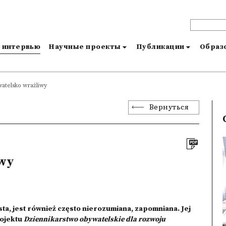
и интервью
Научные проекты
Публикации
Образо
watelsko wrażliwy
Вернуться
iwy
sta, jest również często nierozumiana, zapomniana. Jej
rojektu
Dziennikarstwo obywatelskie dla rozwoju