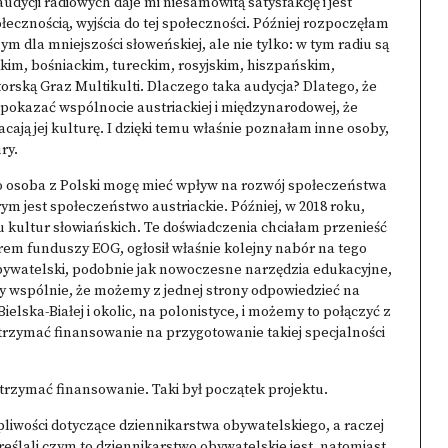
ycji radiowych daje mi niesamowitą satysfakcję i jest
ecznością, wyjścia do tej społeczności. Później rozpoczęłam
 dla mniejszości słoweńskiej, ale nie tylko: w tym radiu są
kim, bośniackim, tureckim, rosyjskim, hiszpańskim,
torską
Graz Multikulti
. Dlaczego taka audycja? Dlatego, że
am pokazać wspólnocie austriackiej i międzynarodowej, że
gacają jej kulturę. I dzięki temu właśnie poznałam inne osoby,
ry.
jako osoba z Polski mogę mieć wpływ na rozwój społeczeństwa
m jest społeczeństwo austriackie. Później, w 2018 roku,
u kultur słowiańskich. Te doświadczenia chciałam przenieść
orem funduszy EOG, ogłosił właśnie kolejny nabór na tego
bywatelski, podobnie jak nowoczesne narzędzia edukacyjne,
dy wspólnie, że możemy z jednej strony odpowiedzieć na
elska-Białej i okolic, na polonistyce, i możemy to połączyć z
zymać finansowanie na przygotowanie takiej specjalności
 otrzymać finansowanie. Taki był początek projektu.
pliwości dotyczące dziennikarstwa obywatelskiego, a raczej
eślali czym to dziennikarstwo obywatelskie jest, natomiast