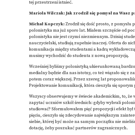
tej przestrzeni istnieć.
Mariola Wilczak: Jak zrodził się pomysł na Wasz p
Michał Kopczyk:
Zrodził się dość prosto, z pomysłu 
polonistyka ma już sporo lat. Miałem szczęście od po
polonistyka nie jest czymś niezmiennym. Dzisiaj studen
nauczycielski, studiują zupełnie inaczej. Oferta do n
komunikacja między studentami a kadrą wykładowczą j
musimy wychodzić do studenta z nową propozycją.
Wcześniej byliśmy polonistyką ukierunkowaną bardzo 
medialny będzie dla nas istotny, co też wiązało się z
potem coraz większej. Przez szereg lat proponowaliśm
Projektowanie komunikacji, która cieszyła się spory
Wszyscy obserwujemy w świecie akademickim, to, że w
zapytać uczniów szkół średnich: gdyby wybrali polonist
studiować? Sformułowałem pięć propozycji i efekt był 
pięciu, cieszyło się zdecydowanie największym zainte
siebie, której być może na samym początku nie mieliś
dotację, żeby poszukać partnerów zagranicznych.