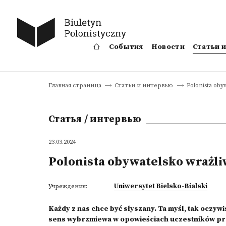
События
Новости
Статьи 
Polonista oby
Главная страница
Статьи и интервью
Статья / интервью
23.03.2024
Polonista obywatelsko wrażl
Uniwersytet Bielsko-Bialski
Учреждения:
Każdy z nas chce być słyszany. Ta myśl, tak oczywi
sens wybrzmiewa w opowieściach uczestników p