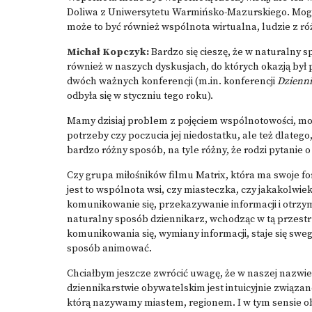
Doliwa z Uniwersytetu Warmińsko-Mazurskiego
. Mog
może to być również wspólnota wirtualna, ludzie z r
Michał Kopczyk:
Bardzo się cieszę, że w naturalny s
również w naszych dyskusjach, do których okazją był p
dwóch ważnych konferencji (m.in.
konferencji
Dzienni
odbyła się w styczniu tego roku).
Mamy dzisiaj problem z pojęciem wspólnotowości, mo
potrzeby czy poczucia jej niedostatku, ale też dlate
bardzo różny sposób, na tyle różny, że rodzi pytanie o
Czy grupa miłośników filmu Matrix, która ma swoje fo
jest to wspólnota wsi, czy miasteczka, czy jakakolwiek
komunikowanie się, przekazywanie informacji i otrzym
naturalny sposób dziennikarz, wchodząc w tą przest
komunikowania się, wymiany informacji, staje się sweg
sposób animować.
Chciałbym jeszcze zwrócić uwagę, że w naszej nazwie p
dziennikarstwie obywatelskim jest intuicyjnie związan
którą nazywamy miastem, regionem. I w tym sensie o