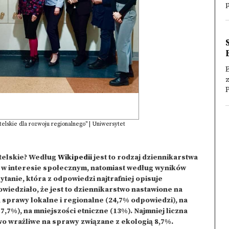
p
E
z
P
elskie dla rozwoju regionalnego" | Uniwersytet
atelskie? Według
Wikipedii
jest to rodzaj dziennikarstwa
w interesie społecznym, natomiast według wyników
ytanie, która z odpowiedzi najtrafniej opisuje
wiedziało, że jest to dziennikarstwo nastawione na
 sprawy lokalne i regionalne (24,7% odpowiedzi), na
7,7%), na mniejszości etniczne (13%). Najmniej liczna
two wrażliwe na sprawy związane z ekologią 8,7%.