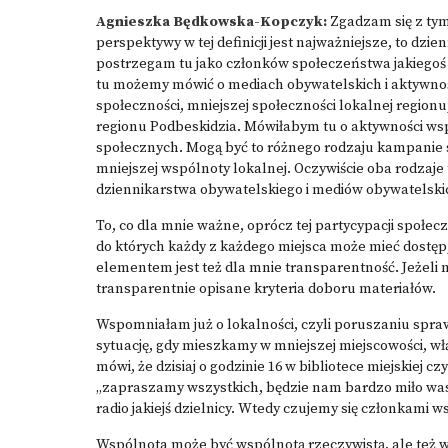
Agnieszka Będkowska-Kopczyk:
Zgadzam się z tym
perspektywy w tej definicji jest najważniejsze, to dz
postrzegam tu jako członków społeczeństwa jakiegoś p
tu możemy mówić o mediach obywatelskich i aktywnośc
społeczności, mniejszej społeczności lokalnej regionu
regionu Podbeskidzia. Mówiłabym tu o aktywności wsp
społecznych. Mogą być to różnego rodzaju kampanie s
mniejszej wspólnoty lokalnej. Oczywiście oba rodzaje 
dziennikarstwa obywatelskiego i mediów obywatelski
To, co dla mnie ważne, oprócz tej partycypacji społec
do których każdy z każdego miejsca może mieć dostęp,
elementem jest też dla mnie transparentność. Jeżeli
transparentnie opisane kryteria doboru materiałów.
Wspomniałam już o lokalności, czyli poruszaniu spr
sytuację, gdy mieszkamy w mniejszej miejscowości, włą
mówi, że dzisiaj o godzinie 16 w bibliotece miejskiej 
„zapraszamy wszystkich, będzie nam bardzo miło was 
radio jakiejś dzielnicy. Wtedy czujemy się członkami
Wspólnota może być wspólnotą rzeczywistą, ale też w