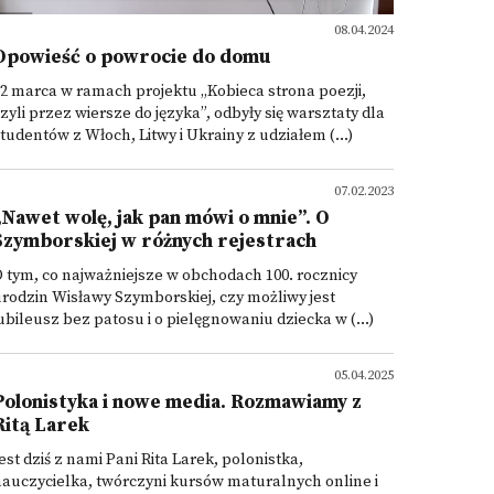
08.04.2024
Opowieść o powrocie do domu
2 marca w ramach projektu „Kobieca strona poezji,
zyli przez wiersze do języka”, odbyły się warsztaty dla
tudentów z Włoch, Litwy i Ukrainy z udziałem (...)
07.02.2023
„Nawet wolę, jak pan mówi o mnie”. O
Szymborskiej w różnych rejestrach
 tym, co najważniejsze w obchodach 100. rocznicy
rodzin Wisławy Szymborskiej, czy możliwy jest
ubileusz bez patosu i o pielęgnowaniu dziecka w (...)
05.04.2025
Polonistyka i nowe media. Rozmawiamy z
Ritą Larek
est dziś z nami Pani Rita Larek, polonistka,
auczycielka, twórczyni kursów maturalnych online i