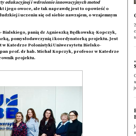
rty edukacyjnej i wdrożenie innowacyjnych metod
 i jego owoce, ale tak naprawdę jest to opowieść o
udzkiej i uczeniu się od siebie nawzajem, o wzajemnym
2
c
ko-Bialskiego, panią dr Agnieszką Będkowską-Kopczyk,
s
arką, pomysłodawczynią i koordynatorką projektu. Jest
t w Katedrze Polonistyki Uniwersytetu Bielsko-
 pan prof. dr hab. Michał Kopczyk, profesor w Katedrze
erownik projektu.
O
u
j
J
n