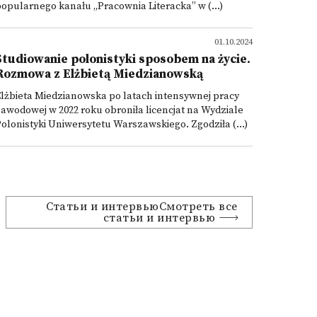
opularnego kanału „Pracownia Literacka” w (...)
01.10.2024
Studiowanie polonistyki sposobem na życie.
Rozmowa z Elżbietą Miedzianowską
lżbieta Miedzianowska po latach intensywnej pracy
awodowej w 2022 roku obroniła licencjat na Wydziale
olonistyki Uniwersytetu Warszawskiego. Zgodziła (...)
Статьи и интервьюСмотреть все
статьи и интервью