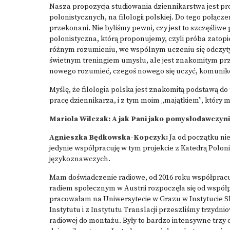
Nasza propozycja studiowania dziennikarstwa jest prop
polonistycznych, na filologii polskiej. Do tego połąc
przekonani. Nie byliśmy pewni, czy jest to szczęśliwe 
polonistyczna, którą proponujemy, czyli próba zatopien
różnym rozumieniu, we wspólnym uczeniu się odczytywa
świetnym treningiem umysłu, ale jest znakomitym prz
nowego rozumieć, czegoś nowego się uczyć, komuniko
Myślę, że filologia polska jest znakomitą podstawą do
pracę dziennikarza, i z tym moim „majątkiem”, który ma
Mariola Wilczak: A jak Pani jako pomysłodawczyni
Agnieszka Będkowska-Kopczyk:
Ja od początku nie
jedynie współpracuję w tym projekcie z Katedrą Polonis
językoznawczych.
Mam doświadczenie radiowe, od 2016 roku współpracuj
radiem społecznym w Austrii rozpoczęła się od współp
pracowałam na Uniwersytecie w Grazu w Instytucie Sl
Instytutu i z Instytutu Translacji przeszliśmy trzydni
radiowej do montażu. Były to bardzo intensywne trzy dn