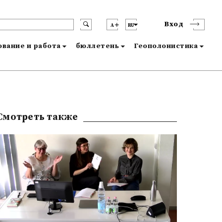
Вход
A
RU
вание и работа
бюллетень
Геополонистика
Смотреть также