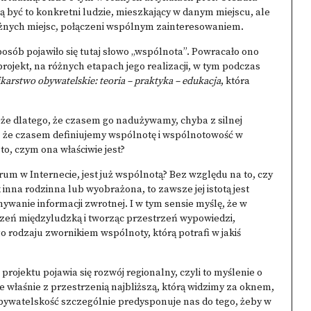
ą być to konkretni ludzie, mieszkający w danym miejscu, ale
óżnych miejsc, połączeni wspólnym zainteresowaniem.
posób pojawiło się tutaj słowo „wspólnota”. Powracało ono
rojekt, na różnych etapach jego realizacji, w tym podczas
karstwo obywatelskie: teoria – praktyka – edukacja
, która
że dlatego, że czasem go nadużywamy, chyba z silnej
go, że czasem definiujemy wspólnotę i wspólnotowość w
 to, czym ona właściwie jest?
rum w Internecie, jest już wspólnotą? Bez względu na to, czy
 inna rodzinna lub wyobrażona, to zawsze jej istotą jest
ywanie informacji zwrotnej. I w tym sensie myślę, że w
rzeń międzyludzką i tworząc przestrzeń wypowiedzi,
o rodzaju zwornikiem wspólnoty, którą potrafi w jakiś
rojektu pojawia się rozwój regionalny, czyli to myślenie o
e właśnie z przestrzenią najbliższą, którą widzimy za oknem,
bywatelskość szczególnie predysponuje nas do tego, żeby w