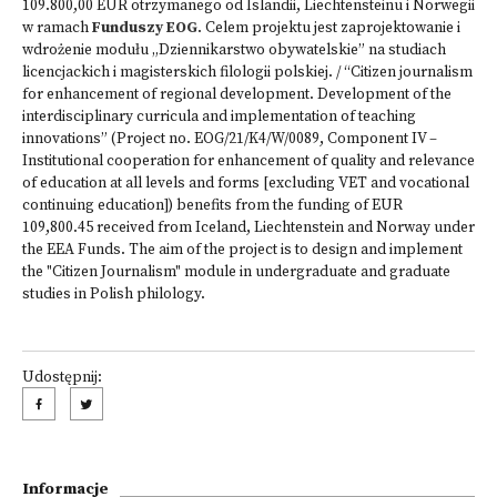
109.800,00 EUR otrzymanego od Islandii, Liechtensteinu i Norwegii
w ramach
Funduszy EOG
. Celem projektu jest zaprojektowanie i
wdrożenie modułu „Dziennikarstwo obywatelskie” na studiach
licencjackich i magisterskich filologii polskiej​. / “Citizen journalism
for enhancement of regional development. Development of the
interdisciplinary curricula and implementation of teaching
innovations” (Project no. EOG/21/K4/W/0089, Component IV –
Institutional cooperation for enhancement of quality and relevance
of education at all levels and forms [excluding VET and vocational
continuing education]) benefits from the funding of EUR
109,800.45 received from Iceland, Liechtenstein and Norway under
the EEA Funds. The aim of the project is to design and implement
the "Citizen Journalism" module in undergraduate and graduate
studies in Polish philology.
Udostępnij:
Informacje