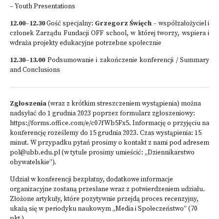
– Youth Presentations
12.00–12.30
Gość specjalny:
Grzegorz Święch –
współzałożyciel i
członek Zarządu Fundacji OFF school, w której tworzy, wspiera i
wdraża projekty edukacyjne potrzebne społecznie
12.30–13.00
Podsumowanie i zakończenie konferencji / Summary
and Conclusions
Zgłoszenia
(wraz z krótkim streszczeniem wystąpienia) można
nadsyłać do 1 grudnia 2023 poprzez formularz zgłoszeniowy:
https://forms.office.com/e/c07fWb5Fx5
. Informację o przyjęciu na
konferencję roześlemy do 15 grudnia 2023. Czas wystąpienia: 15
minut. W przypadku pytań prosimy o kontakt z nami pod adresem
pol@ubb.edu.pl
(w tytule prosimy umieścić: „Dziennikarstwo
obywatelskie”).
Udział w konferencji bezpłatny, dodatkowe informacje
organizacyjne zostaną przesłane wraz z potwierdzeniem udziału.
Złożone artykuły, które pozytywnie przejdą proces recenzyjny,
ukażą się w periodyku naukowym „Media i Społeczeństwo” (70
pkt.).