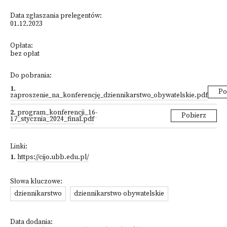
Data zgłaszania prelegentów:
01.12.2023
Opłata:
bez opłat
Do pobrania:
1
.
Po
zaproszenie_na_konferencję_dziennikarstwo_obywatelskie.pdf
2
.
program_konferencji_16-
Pobierz
17_stycznia_2024_final.pdf
Linki:
1
.
https://cijo.ubb.edu.pl/
Słowa kluczowe:
dziennikarstwo
dziennikarstwo obywatelskie
Data dodania: