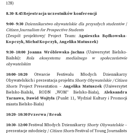
128)
8.30-8.45 Rejestracja uczestników konferencji
9:00–9:30
Dziennikarstwo obywatelskie dla przyszłych studentów
/
Citizen Journalism for Prospective Students
(Zespół projektowy/ Project Team:
Agnieszka Będkowska-
Kopczyk, Michał Kopczyk, Angelika Matuszek)
9:30–10:00
Joanna Wróblewska-Jachna
(Uniwersytet Bielsko-
Bialski):
Rola ekosystemu medialnego w społeczeństwie
obywatelskim
10:00–10:20
Otwarcie Festiwalu Młodych Dziennikarzy
Obywatelskich i prezentacja projektu
Shorty Obywatelskie /
Citizen
Shorts
Project Presentation –
Angelika Matuszek
(Uniwersytet
Bielsko-Bialski, RODN „WOM” Bielsko-Biała),
Aleksandra
Tarnawa, Dawid Wojtyła
(Punkt 11, Wydział Kultury i Promocji
miasta Bielsko-Biała)
10:20–10:30 Przerwa / Break
10:30–12:00
Festiwal Młodych Dziennikarzy
Shorty Obywatelskie
–
prezentacje młodzieży /
Citizen Shorts
Festival of Young Journalists