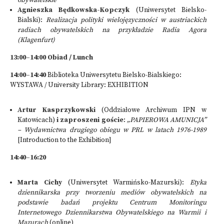
obywatelskie
Agnieszka Będkowska-Kopczyk
(Uniwersytet Bielsko-
Bialski):
Realizacja polityki wielojęzyczności w austriackich
radiach obywatelskich na przykładzie Radia Agora
(Klagenfurt)
13:00–14:00 Obiad / Lunch
14:00–14:40
Biblioteka Uniwersytetu Bielsko-Bialskiego:
WYSTAWA / University Library: EXHIBITION
Artur Kasprzykowski
(Oddziałowe Archiwum IPN w
Katowicach)
i zaproszeni goście
:
„PAPIEROWA AMUNICJA”
– Wydawnictwa drugiego obiegu w PRL w latach 1976-1989
[Introduction to the Exhibition]
14:40–16:20
Marta Cichy
(Uniwersytet Warmińsko-Mazurski):
Etyka
dziennikarska przy tworzeniu mediów obywatelskich na
podstawie badań projektu Centrum Monitoringu
Internetowego Dziennikarstwa Obywatelskiego na Warmii i
Mazurach
(online)