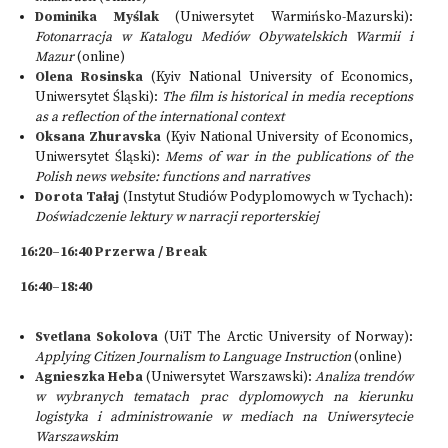
Dominika Myślak
(Uniwersytet Warmińsko-Mazurski):
Fotonarracja w Katalogu Mediów Obywatelskich Warmii i
Mazur
(online)
Olena Rosinska
(Kyiv National University of Economics,
Uniwersytet Śląski):
The film is historical in media receptions
as a reflection of the international context
Oksana Zhuravska
(Kyiv National University of Economics,
Uniwersytet Śląski):
Mems of war in the publications of the
Polish news website: functions and narratives
Dorota Tałaj
(Instytut Studiów Podyplomowych w Tychach):
Doświadczenie lektury w narracji reporterskiej
16:20–16:40 Przerwa / Break
16:40–18:40
Svetlana Sokolova
(UiT The Arctic University of Norway):
Applying Citizen Journalism to Language Instruction
(online)
Agnieszka Heba
(Uniwersytet Warszawski):
Analiza trendów
w wybranych tematach prac dyplomowych na kierunku
logistyka i administrowanie w mediach na Uniwersytecie
Warszawskim