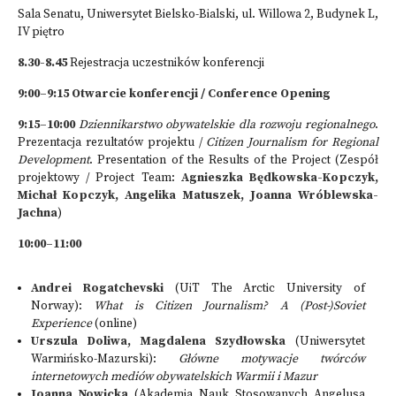
Sala Senatu, Uniwersytet Bielsko-Bialski, ul. Willowa 2, Budynek L,
IV piętro
8.30-8.45
Rejestracja uczestników konferencji
9:00–9:15 Otwarcie konferencji / Conference Opening
9:15–10:00
Dziennikarstwo obywatelskie dla rozwoju regionalnego
.
Prezentacja rezultatów projektu /
Citizen Journalism for Regional
Development
. Presentation of the Results of the Project (Zespół
projektowy / Project Team:
Agnieszka Będkowska-Kopczyk,
Michał Kopczyk, Angelika Matuszek, Joanna Wróblewska-
Jachna
)
10:00–11:00
Andrei Rogatchevski
(UiT The Arctic University of
Norway):
What is Citizen Journalism? A (Post-)Soviet
Experience
(online)
Urszula Doliwa, Magdalena Szydłowska
(Uniwersytet
Warmińsko-Mazurski):
Główne motywacje twórców
internetowych mediów obywatelskich Warmii i Mazur
Joanna Nowicka
(Akademia Nauk Stosowanych Angelusa