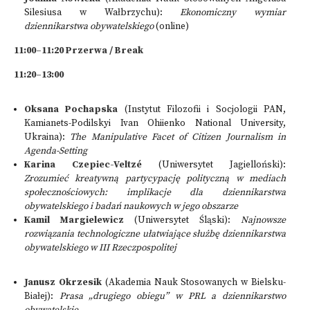
Silesiusa w Wałbrzychu):
Ekonomiczny wymiar
dziennikarstwa obywatelskiego
(online)
11:00–11:20 Przerwa / Break
11:20–13:00
Oksana Pochapska
(Instytut Filozofii i Socjologii PAN,
Kamianets-Podilskyi Ivan Ohiienko National University,
Ukraina):
The Manipulative Facet of Citizen Journalism in
Agenda-Setting
Karina Czepiec-Veltzé
(Uniwersytet Jagielloński):
Zrozumieć kreatywną partycypację polityczną w mediach
społecznościowych: implikacje dla dziennikarstwa
obywatelskiego i badań naukowych w jego obszarze
Kamil Margielewicz
(Uniwersytet Śląski):
Najnowsze
rozwiązania technologiczne ułatwiające służbę dziennikarstwa
obywatelskiego w III Rzeczpospolitej
Janusz Okrzesik
(Akademia Nauk Stosowanych w Bielsku-
Białej):
Prasa „drugiego obiegu” w PRL a dziennikarstwo