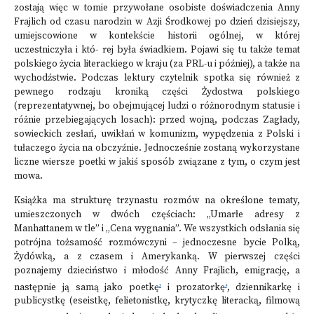
zostają więc w tomie przywołane osobiste doświadczenia Anny
Frajlich od czasu narodzin w Azji Środkowej po dzień dzisiejszy,
umiejscowione w kontekście historii ogólnej, w której
uczestniczyła i któ- rej była świadkiem. Pojawi się tu także temat
polskiego życia literackiego w kraju (za PRL-u i później), a także na
wychodźstwie. Podczas lektury czytelnik spotka się również z
pewnego rodzaju kroniką części Żydostwa polskiego
(reprezentatywnej, bo obejmującej ludzi o różnorodnym statusie i
różnie przebiegających losach): przed wojną, podczas Zagłady,
sowieckich zesłań, uwikłań w komunizm, wypędzenia z Polski i
tułaczego życia na obczyźnie. Jednocześnie zostaną wykorzystane
liczne wiersze poetki w jakiś sposób związane z tym, o czym jest
mowa.
Książka ma strukturę trzynastu rozmów na określone tematy,
umieszczonych w dwóch częściach: „Umarłe adresy z
Manhattanem w tle” i „Cena wygnania”. We wszystkich odsłania się
potrójna tożsamość rozmówczyni – jednoczesne bycie Polką,
Żydówką, a z czasem i Amerykanką. W pierwszej części
poznajemy dzieciństwo i młodość Anny Frajlich, emigrację, a
następnie ją samą jako poetkę
i prozatorkę
, dziennikarkę i
3
4
publicystkę (eseistkę, felietonistkę, krytyczkę literacką, filmową