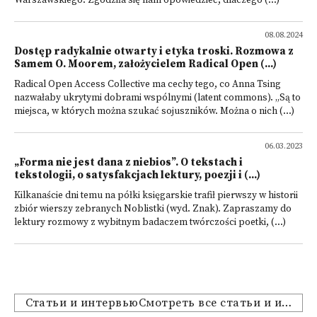
Warszawskiego. Zgodziła się nam opowiedzieć, dlaczego (...)
08.08.2024
Dostęp radykalnie otwarty i etyka troski. Rozmowa z
Samem O. Moorem, założycielem Radical Open (...)
Radical Open Access Collective ma cechy tego, co Anna Tsing
nazwałaby ukrytymi dobrami wspólnymi (latent commons). „Są to
miejsca, w których można szukać sojuszników. Można o nich (...)
06.03.2023
„Forma nie jest dana z niebios”. O tekstach i
tekstologii, o satysfakcjach lektury, poezji i (...)
Kilkanaście dni temu na półki księgarskie trafił pierwszy w historii
zbiór wierszy zebranych Noblistki (wyd. Znak). Zapraszamy do
lektury rozmowy z wybitnym badaczem twórczości poetki, (...)
Статьи и интервьюСмотреть все статьи и интервью