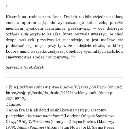
*
Niezrażona trudnościami Anna Frajlich rozbiła niejeden szklany
sufit, z uporem dążąc do wyznaczonego sobie celu, porażki
niemałym wysiłkiem nieustannie przekuwając w coś dobrego.
Szklany sufit języka
to książka, która pozwala uwierzyć, że choć
droga wskutek przeciwności meandruje, to jest możliwe nie
poddawać się, ufając przy tym, że nadejdzie chwila, w której
kolibry mimo wszystko „usłyszą / obietnicę wysmukłych kielichów
/ niewymownie słodką / purpurową...”
.
14
Sławomir Jacek Żurek
1
[b.a.],
Szklany sufit
, (w:)
Wielki słownik języka polskiego
, (online:)
https://wsjp.pl/haslo/do_druku/42399/ szklany-sufit
, [dostęp:
2024-09-12].
2
Tamże.
3
Anna Frajlich jak dotąd opublikowała następujące tomy
poetyckie:
Aby wiatr namalować
(Londyn : Oficyna Stanisława
Gliwy, 1976),
Tylko ziemia
(Londyn : Oficyna Poetów i Malarzy,
1979),
Indian Summer
(Albany [stan Nowy Jork]: Sigma Press,