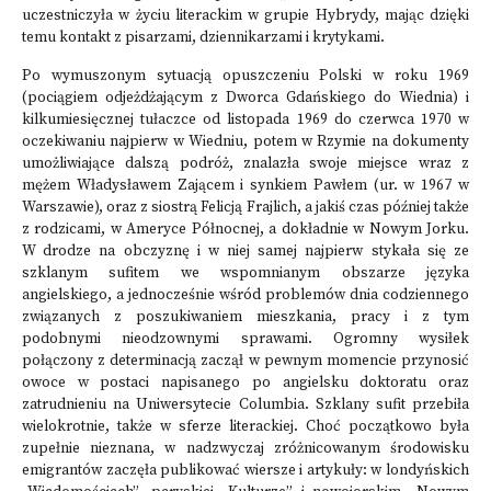
uczestniczyła w życiu literackim w grupie Hybrydy, mając dzięki
temu kontakt z pisarzami, dziennikarzami i krytykami.
Po wymuszonym sytuacją opuszczeniu Polski w roku 1969
(pociągiem odjeżdżającym z Dworca Gdańskiego do Wiednia) i
kilkumiesięcznej tułaczce od listopada 1969 do czerwca 1970 w
oczekiwaniu najpierw w Wiedniu, potem w Rzymie na dokumenty
umożliwiające dalszą podróż, znalazła swoje miejsce wraz z
mężem Władysławem Zającem i synkiem Pawłem (ur. w 1967 w
Warszawie), oraz z siostrą Felicją Frajlich, a jakiś czas później także
z rodzicami, w Ameryce Północnej, a dokładnie w Nowym Jorku.
W drodze na obczyznę i w niej samej najpierw stykała się ze
szklanym sufitem we wspomnianym obszarze języka
angielskiego, a jednocześnie wśród problemów dnia codziennego
związanych z poszukiwaniem mieszkania, pracy i z tym
podobnymi nieodzownymi sprawami. Ogromny wysiłek
połączony z determinacją zaczął w pewnym momencie przynosić
owoce w postaci napisanego po angielsku doktoratu oraz
zatrudnieniu na Uniwersytecie Columbia. Szklany sufit przebiła
wielokrotnie, także w sferze literackiej. Choć początkowo była
zupełnie nieznana, w nadzwyczaj zróżnicowanym środowisku
emigrantów zaczęła publikować wiersze i artykuły: w londyńskich