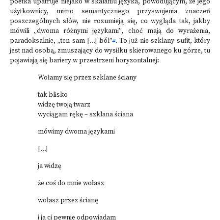
poetka upatruje niejako w skalaniu języka, powodującym, że jego
użytkownicy, mimo semantycznego przyswojenia znaczeń
poszczególnych słów, nie rozumieją się, co wygląda tak, jakby
mówili „dwoma różnymi językami”, choć mają do wyrażenia,
paradoksalnie, „ten sam [...] ból”
. To już nie szklany sufit, który
10
jest nad osobą, zmuszający do wysiłku skierowanego ku górze, tu
pojawiają się bariery w przestrzeni horyzontalnej:
Wołamy się przez szklane ściany
tak blisko
widzę twoją twarz
wyciągam rękę – szklana ściana
mówimy dwoma językami
[...]
ja widzę
że coś do mnie wołasz
wołasz przez ścianę
i ja ci pewnie odpowiadam