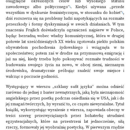
osiągnięcie określonych celów lub wysokiego statusu
zawodowego albo politycznego”
. Kiedyś używana „przede
1
wszystkim w dyskursie feministycznym, w stosunku do kobiet”
,
2
dziś rozszerza się na problemy ludzi napotykających na rozmaite
przeszkody i formy dyskryminacji w swoich działaniach. W tym
znaczeniu Frajlich doświadczyła ograniczeń najpierw w Polsce,
będąc bezradną wobec władzy komunistycznej, która w drugiej
połowie lat sześćdziesiątych XX wieku zgotowała piekło polskim
obywatelom pochodzenia żydowskiego i wciągnęła w to
społeczeństwo; potem zaś w drodze na przymusową emigrację i
już na niej, kiedy trzeba było pokonywać rozmaite trudności w
budowaniu swojego życia na nowo, w obcej ziemi, nieznanym
środowisku, dramatycznie próbując znaleźć swoje miejsce i
walcząc o poczucie godności.
Występujący w wierszu „szklany sufit języka” można odnieść
zarówno do jednej z barier zewnętrznych, jaką była nieznajomość
angielskiego przez poetkę podczas osiedlania się w USA, jak i do
jej zmagań twórczych, by wyrazić to, co często niewyrażalne. Tytuł
książki, wykorzystując wyrażenie z wiersza, zapowiada obecny w
treści szereg przezwyciężanych przez bohaterkę utrudnień
egzystencjalnych, które na przestrzeni lat jednocześnie, siłą
rzeczy, formowały jej wyobraźnię poetycką. W pierwszym rzędzie