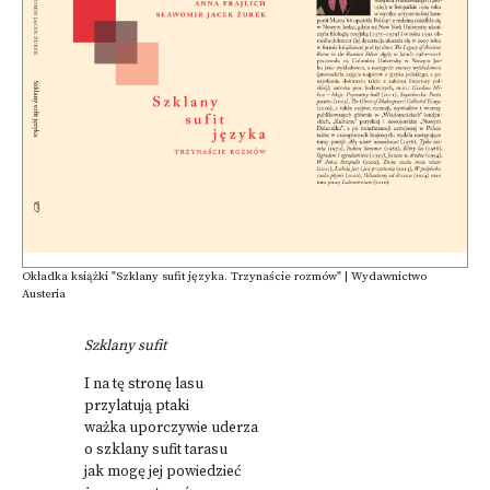
Okładka książki "Szklany sufit języka. Trzynaście rozmów" | Wydawnictwo
Austeria
Szklany sufit
I na tę stronę lasu
przylatują ptaki
ważka uporczywie uderza
o szklany sufit tarasu
jak mogę jej powiedzieć