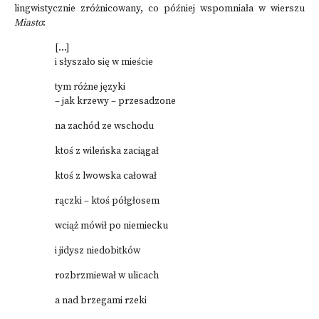
lingwistycznie zróżnicowany, co później wspomniała w wierszu
Miasto
:
[...]
i słyszało się w mieście
tym różne języki
– jak krzewy – przesadzone
na zachód ze wschodu
ktoś z wileńska zaciągał
ktoś z lwowska całował
rączki – ktoś półgłosem
wciąż mówił po niemiecku
i jidysz niedobitków
rozbrzmiewał w ulicach
a nad brzegami rzeki