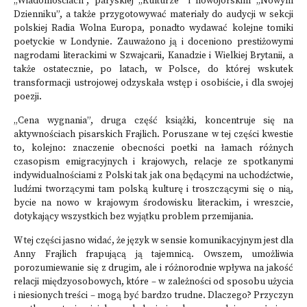
„Wiadomościach”, paryskiej „Kulturze” i nowojorskim „Nowym
Dzienniku”, a także przygotowywać materiały do audycji w sekcji
polskiej Radia Wolna Europa, ponadto wydawać kolejne tomiki
poetyckie w Londynie. Zauważono ją i doceniono prestiżowymi
nagrodami literackimi w Szwajcarii, Kanadzie i Wielkiej Brytanii, a
także ostatecznie, po latach, w Polsce, do której wskutek
transformacji ustrojowej odzyskała wstęp i osobiście, i dla swojej
poezji.
„Cena wygnania”, druga część książki, koncentruje się na
aktywnościach pisarskich Frajlich. Poruszane w tej części kwestie
to, kolejno: znaczenie obecności poetki na łamach różnych
czasopism emigracyjnych i krajowych, relacje ze spotkanymi
indywidualnościami z Polski tak jak ona będącymi na uchodźctwie,
ludźmi tworzącymi tam polską kulturę i troszczącymi się o nią,
bycie na nowo w krajowym środowisku literackim, i wreszcie,
dotykający wszystkich bez wyjątku problem przemijania.
W tej części jasno widać, że język w sensie komunikacyjnym jest dla
Anny Frajlich frapującą ją tajemnicą. Owszem, umożliwia
porozumiewanie się z drugim, ale i różnorodnie wpływa na jakość
relacji międzyosobowych, które – w zależności od sposobu użycia
i niesionych treści – mogą być bardzo trudne. Dlaczego? Przyczyn