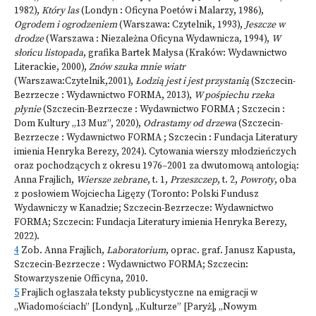
1982),
Który las
(Londyn : Oficyna Poetów i Malarzy, 1986),
Ogrodem i ogrodzeniem
(Warszawa: Czytelnik, 1993),
Jeszcze w
drodze
(Warszawa : Niezależna Oficyna Wydawnicza, 1994),
W
słońcu listopada
, grafika Bartek Małysa (Kraków: Wydawnictwo
Literackie, 2000),
Znów szuka mnie wiatr
(Warszawa:Czytelnik,2001),
Łodzią jest i jest przystanią
(Szczecin-
Bezrzecze : Wydawnictwo FORMA, 2013),
W pośpiechu rzeka
płynie
(Szczecin-Bezrzecze : Wydawnictwo FORMA ; Szczecin :
Dom Kultury „13 Muz”, 2020),
Odrastamy od drzewa
(Szczecin-
Bezrzecze : Wydawnictwo FORMA ; Szczecin : Fundacja Literatury
imienia Henryka Berezy, 2024). Cytowania wierszy młodzieńczych
oraz pochodzących z okresu 1976–2001 za dwutomową antologią:
Anna Frajlich,
Wiersze zebrane
, t. 1,
Przeszczep
, t. 2,
Powroty
, oba
z posłowiem Wojciecha Ligęzy (Toronto: Polski Fundusz
Wydawniczy w Kanadzie; Szczecin-Bezrzecze: Wydawnictwo
FORMA; Szczecin: Fundacja Literatury imienia Henryka Berezy,
2022).
4
Zob. Anna Frajlich,
Laboratorium
, oprac. graf. Janusz Kapusta,
Szczecin-Bezrzecze : Wydawnictwo FORMA; Szczecin:
Stowarzyszenie Officyna, 2010.
5
Frajlich ogłaszała teksty publicystyczne na emigracji w
„Wiadomościach” [Londyn], „Kulturze” [Paryż], „Nowym