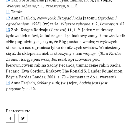
10
Taż,
Porozumienie
[z tomu
Tylko ziemia
, 1979], (w:) tejże,
Wiersze zebrane
, t. 1,
Przeszczep
, s. 115.
11
Tamże.
12
Anna Frajlich,
Nowy Jork, listopad i róża
[z tomu
Ogrodem i
ogrodzeniem
, 1993], (w:) tejże,
Wiersze zebrane
, t. 2,
Powroty
, s. 62.
13
Zob. Księga Rodzaju (
Bereszit
) 11, 1–9. Jeden z midraszy
żydowskich mówi, że ludzie „mieli jednakowy zamysł i powiedzieli:
«Nie pogodzimy się z tym, że Bóg posiada władzę w wyższych
sferach, a nas ogranicza tylko do niższych światów. Wzniesiemy
się aż do sklepienia nieba i stoczymy z nim wojnę»” (
Tora Pardes
Lauder. Księga pierwsza, Bereszit
, opracowanie pod
kierownictwem rabina Sachy Pecarica, tłumaczenie rabin Sacha
Pecaric, Ewa Gordon, Kraków: The Ronald S. Lauder Foundation,
Edycja Pardes Lauder, 2001, s. 70 – komentarz do 1. wersetu).
14
Anna Frajlich,
Szklany sufit
, (w:) tejże,
Łodzią jest i jest
przystanią
, s. 40.
Разместить: