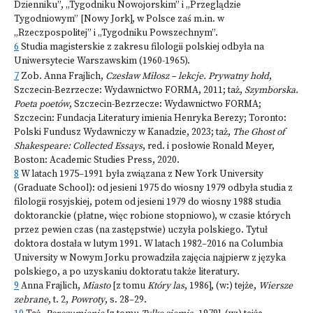
Dzienniku”, „Tygodniku Nowojorskim” i „Przeglądzie
Tygodniowym” [Nowy Jork], w Polsce zaś m.in. w
„Rzeczpospolitej” i „Tygodniku Powszechnym”.
6
Studia magisterskie z zakresu filologii polskiej odbyła na
Uniwersytecie Warszawskim
(1960-1965).
7
Zob. Anna Frajlich,
Czesław Miłosz – lekcje. Prywatny hołd
,
Szczecin-Bezrzecze: Wydawnictwo FORMA, 2011; taż,
Szymborska.
Poeta poetów
, Szczecin-Bezrzecze: Wydawnictwo FORMA;
Szczecin: Fundacja Literatury imienia Henryka Berezy; Toronto:
Polski Fundusz Wydawniczy w Kanadzie, 2023; taż,
The Ghost of
Shakespeare: Collected Essays
, red. i posłowie Ronald Meyer,
Boston: Academic Studies Press, 2020.
8
W latach 1975–1991 była związana z New York University
(Graduate School): od jesieni 1975 do wiosny 1979 odbyła studia z
filologii rosyjskiej, potem od jesieni 1979 do wiosny 1988 studia
doktoranckie (płatne, więc robione stopniowo), w czasie których
przez pewien czas (na zastępstwie) uczyła polskiego. Tytuł
doktora dostała w lutym 1991. W latach 1982–2016 na Columbia
University w Nowym Jorku prowadziła zajęcia najpierw z języka
polskiego, a po uzyskaniu doktoratu także literatury.
9
Anna Frajlich,
Miasto
[z tomu
Który las
, 1986], (w:) tejże,
Wiersze
zebrane
, t. 2,
Powroty
, s. 28–29.