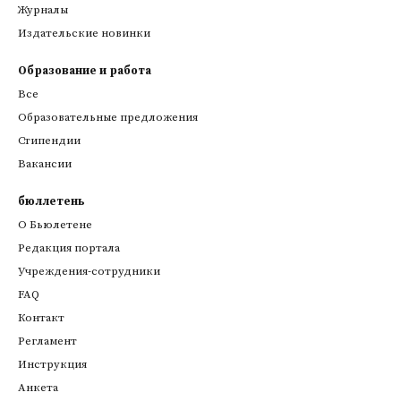
Журналы
Издательские новинки
Образование и работа
Все
Образовательные предложения
Стипендии
Вакансии
бюллетень
О Бьюлетене
Редакция портала
Учреждения-сотрудники
FAQ
Контакт
Регламент
Инструкция
Анкета