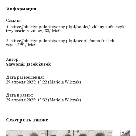
Информация
Ссылки
1
.
https://biuletynpolonistyczny.pl/pl/books/szklany-sufit-jezyka-
trzynascie-rozmow,433/details
2
.
https://biuletynpolonistyczny.pl/pl/people/anna-frajlich-
zajac,7791/details
Автор:
Sławomir Jacek Żurek
Дата размещения:
29 апреля 2025; 19:22 (Mariola Wilczak)
Дата правки:
29 апреля 2025; 19:32 (Mariola Wilczak)
Смотреть также