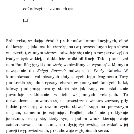
coś odczytujesz z moich ust
11
[...]
Bohaterka, szukając źródeł problemów komunikacyjnych, choć
deklaruje się jako osoba niereligijna (w powszechnym tego słowa
znaczeniu), w innym wierszu odwołuje się (nie po raz pierwszy) do
tradycji żydowskiej, a dokładnie topiki biblijnej: „Tak – pomieszał
nam Pan Bóg języki / bo wieżę wznieśliśmy za wysoką”
. Mamy tu
12
nawiązanie do
Księgi Bereszit
mówiącej o Wieży Babel
. W
13
komentarzach rabinicznych dotyczących tego fragmentu Tory
podkreśla się idolatryczny charakter poczynań tamtych ludzi,
którzy podejmują próby stania się jak Bóg, co ostatecznie
powoduje zakłócenie w ich wzajemnych relacjach. To
doświadczenie powtarza się na przestrzeni wieków zawsze, gdy
ludzie przestają w swoim życiu stawiać Boga na pierwszym
miejscu, samemu je zajmując. Frajlich, choć nie praktykuje
judaizmu, cieszy się, kiedy syn, a potem wnuki kierują swoje
zainteresowania ku niemu, a tradycję żydowską, co widać w jej
poezji i wypowiedziach, przechowuje w głębinach serca.