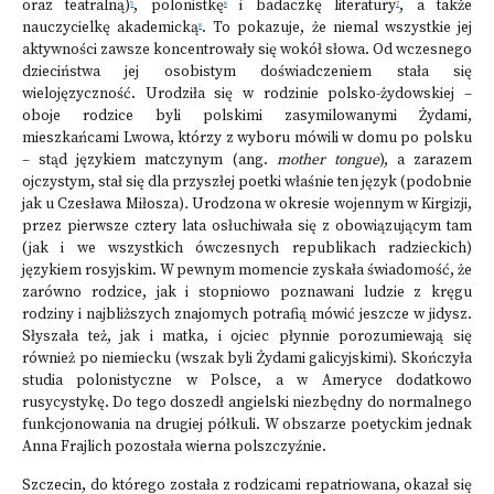
oraz teatralną)
, polonistkę
i badaczkę literatury
, a także
5
6
7
nauczycielkę akademicką
. To pokazuje, że niemal wszystkie jej
8
aktywności zawsze koncentrowały się wokół słowa. Od wczesnego
dzieciństwa jej osobistym doświadczeniem stała się
wielojęzyczność. Urodziła się w rodzinie polsko-żydowskiej –
oboje rodzice byli polskimi zasymilowanymi Żydami,
mieszkańcami Lwowa, którzy z wyboru mówili w domu po polsku
– stąd językiem matczynym (ang.
mother tongue
), a zarazem
ojczystym, stał się dla przyszłej poetki właśnie ten język (podobnie
jak u Czesława Miłosza)
.
Urodzona w okresie wojennym w Kirgizji,
przez pierwsze cztery lata osłuchiwała się z obowiązującym tam
(jak i we wszystkich ówczesnych republikach radzieckich)
językiem rosyjskim. W pewnym momencie zyskała świadomość, że
zarówno rodzice, jak i stopniowo poznawani ludzie z kręgu
rodziny i najbliższych znajomych potrafią mówić jeszcze w jidysz.
Słyszała też, jak i matka, i ojciec płynnie porozumiewają się
również po niemiecku (wszak byli Żydami galicyjskimi). Skończyła
studia polonistyczne w Polsce, a w Ameryce dodatkowo
rusycystykę. Do tego doszedł angielski niezbędny do normalnego
funkcjonowania na drugiej półkuli. W obszarze poetyckim jednak
Anna Frajlich pozostała wierna polszczyźnie.
Szczecin, do którego została z rodzicami repatriowana, okazał się