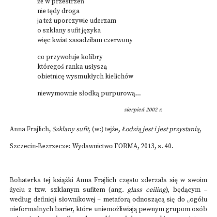
że w przestrzeń
nie tędy droga
ja też uporczywie uderzam
o szklany sufit języka
więc kwiat zasadziłam czerwony
co przywołuje kolibry
któregoś ranka usłyszą
obietnicę wysmukłych kielichów
niewymownie słodką purpurową...
sierpień 2002 r.
Anna Frajlich,
Szklany sufit
, (w:) tejże,
Łodzią jest i jest przystanią
,
Szczecin-Bezrzecze: Wydawnictwo FORMA, 2013, s. 40.
Bohaterka tej książki Anna Frajlich często zderzała się w swoim
życiu z tzw. szklanym sufitem (ang.
glass ceiling
), będącym –
według definicji słownikowej – metaforą odnoszącą się do „ogółu
nieformalnych barier, które uniemożliwiają pewnym grupom osób