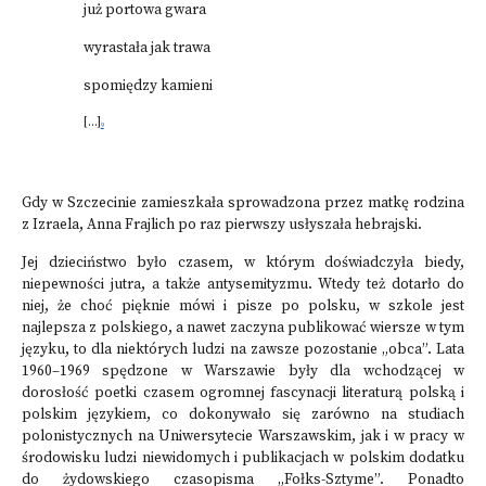
już portowa gwara
wyrastała jak trawa
spomiędzy kamieni
[...]
9
Gdy w Szczecinie zamieszkała sprowadzona przez matkę rodzina
z Izraela, Anna Frajlich po raz pierwszy usłyszała hebrajski.
Jej dzieciństwo było czasem, w którym doświadczyła biedy,
niepewności jutra, a także antysemityzmu. Wtedy też dotarło do
niej, że choć pięknie mówi i pisze po polsku, w szkole jest
najlepsza z polskiego, a nawet zaczyna publikować wiersze w tym
języku, to dla niektórych ludzi na zawsze pozostanie „obca”. Lata
1960–1969 spędzone w Warszawie były dla wchodzącej w
dorosłość poetki czasem ogromnej fascynacji literaturą polską i
polskim językiem, co dokonywało się zarówno na studiach
polonistycznych na Uniwersytecie Warszawskim, jak i w pracy w
środowisku ludzi niewidomych i publikacjach w polskim dodatku
do żydowskiego czasopisma „Fołks-Sztyme”. Ponadto