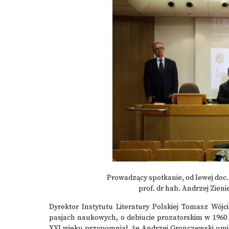
Prowadzący spotkanie, od lewej doc.
prof. dr hab. Andrzej Zieni
Dyrektor Instytutu Literatury Polskiej Tomasz Wój
pasjach naukowych, o debiucie prozatorskim w 1960 
XXI wieku przypomniał, że Andrzej Gronczewski umie