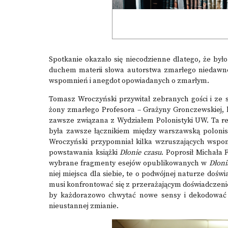
Spotkanie okazało się niecodzienne dlatego, że był
duchem materii słowa autorstwa zmarłego niedawno
wspomnień i anegdot opowiadanych o zmarłym.
Tomasz Wroczyński przywitał zebranych gości i ze 
żony zmarłego Profesora – Grażyny Gronczewskiej, kt
zawsze związana z Wydziałem Polonistyki UW. Ta re
była zawsze łącznikiem między warszawską polonis
Wroczyński przypomniał kilka wzruszających wspo
powstawania książki
Dłonie czasu
. Poprosił Michała 
wybrane fragmenty esejów opublikowanych w
Dłoni
niej miejsca dla siebie, te o podwójnej naturze doświa
musi konfrontować się z przerażającym doświadczeni
by każdorazowo chwytać nowe sensy i dekodować ima
nieustannej zmianie.