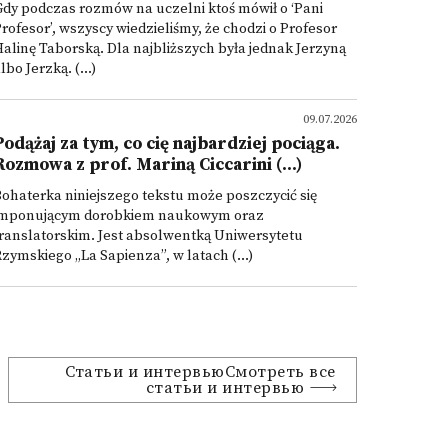
dy podczas rozmów na uczelni ktoś mówił o ‘Pani
rofesor’, wszyscy wiedzieliśmy, że chodzi o Profesor
alinę Taborską. Dla najbliższych była jednak Jerzyną
lbo Jerzką. (...)
09.07.2026
Podążaj za tym, co cię najbardziej pociąga.
Rozmowa z prof. Mariną Ciccarini (...)
ohaterka niniejszego tekstu może poszczycić się
imponującym dorobkiem naukowym oraz
ranslatorskim. Jest absolwentką Uniwersytetu
zymskiego „La Sapienza”, w latach (...)
Статьи и интервьюСмотреть все
статьи и интервью