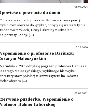
08.04.2024
Opowieść o powrocie do domu
2 marca w ramach projektu „Kobieca strona poezji,
zyli przez wiersze do języka”, odbyły się warsztaty dla
tudentów z Włoch, Litwy i Ukrainy z udziałem
ałgorzaty Lebdy. (...)
15.12.2020
Wspomnienie o profesorze Dariuszu
Cezarym Maleszyńskim
5 grudnia 2020 r. odbył się pogrzeb profesora Dariusza
Cezarego Maleszyńskiego, wybitnego historyka
iteratury staropolskiej z Uniwersytetu im. Adama
ickiewicza w (...)
01.02.2021
Czerwone puzderko. Wspomnienie o
Profesor Halinie Taborskiej