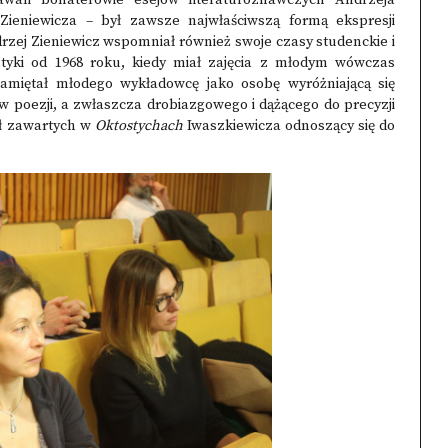
awali bohaterowie esejów literaturoznawczych Andrzeja
ieniewicza – był zawsze najwłaściwszą formą ekspresji
rzej Zieniewicz wspomniał również swoje czasy studenckie i
tyki od 1968 roku, kiedy miał zajęcia z młodym wówczas
miętał młodego wykładowcę jako osobę wyróżniającą się
w poezji, a zwłaszcza drobiazgowego i dążącego do precyzji
uł zawartych w
Oktostychach
Iwaszkiewicza odnoszący się do