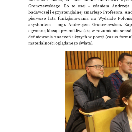
Zieniewicz dodał, że taki model obecności wyzn
Gronczewskiego. Bo to esej – zdaniem Andrzeja Z
badawczej i egzystencjalnej zmarłego Profesora. And
pierwsze lata funkcjonowania na Wydziale Polonis
asystentem – mgr. Andrzejem Gronczewskim. Zapa
ogromną klasą i przenikliwością w rozumieniu sensó
definiowania znaczeń użytych w poezji (casus form
materialności oglądanego świata).