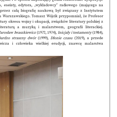
ego, eseisty, edytora, „wykładowcy” radiowego (mającego na
 przez całą biografię naukową był związany z Instytutem
etu Warszawskiego. Tomasz Wójcik przypomniał, że Profesor
tury okresu wojny i okupacji, związków literatury polskiej z
teraturą a muzyką i malarstwem, geografii literackiej.
Jarosław Iwaszkiewicz
(1972, 1974),
Inicjały i testamenty
(1984),
ardzo straszny dwór
(1999),
Dłonie czasu
(2019), a przede
wicza i człowieka wielkiej erudycji, znawcę malarstwa