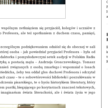
G
P
H
a
o wspólnym zetknięciem się przyjaciół, kolegów i uczniów z
 Profesora, ale też spotkaniem z duchem czasu, pamięci,
szczególnym podziękowaniem odniósł się do obecnej w sali
B
órej osoba – jak powiedział przyjaciel Profesora – była od
t
daktorka i pomysłodawczyni setek audycji w Polskim Radiu
R
tyką a postacią męża – Andrzeja Gronczewskiego. Tomasz
mnień związanych z osobą zmarłego i wspomniał o losach
Friedricha, żeby ten oddał głos duchowi Profesora i odczytał
ach czasu
– te o sobowtórowości biblioteki i poszukiwaniu w
dczenia pisarskiego, te o byciu historykiem literatury, który
em pustki, biegającego po korytarzach znaczeń tekstowych,
ginarium świata literackości, ale i świata życia w jego