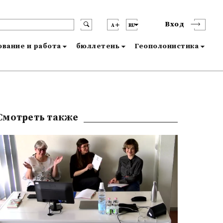
Вход
A
RU
вание и работа
бюллетень
Геополонистика
Смотреть также