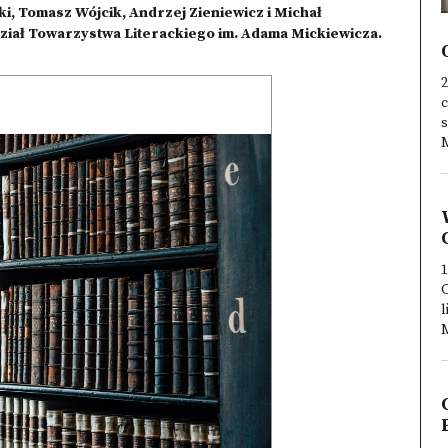
, Tomasz Wójcik, Andrzej Zieniewicz i Michał
ział Towarzystwa Literackiego im. Adama Mickiewicza.
2
c
s
M
1
l
M