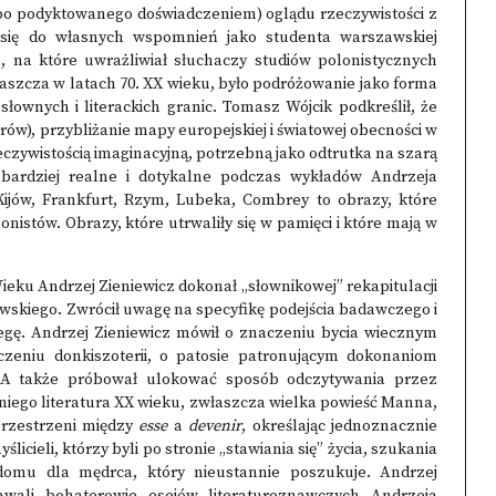
o podyktowanego doświadczeniem) oglądu rzeczywistości z
 się do własnych wspomnień jako studenta warszawskiej
, na które uwrażliwiał słuchaczy studiów polonistycznych
aszcza w latach 70. XX wieku, było podróżowanie jako forma
słownych i literackich granic. Tomasz Wójcik podkreślił, że
orów), przybliżanie mapy europejskiej i światowej obecności w
zywistością imaginacyjną, potrzebną jako odtrutka na szarą
 bardziej realne i dotykalne podczas wykładów Andrzeja
ijów, Frankfurt, Rzym, Lubeka, Combrey to obrazy, które
nistów. Obrazy, które utrwaliły się w pamięci i które mają w
Wieku Andrzej Zieniewicz dokonał „słownikowej” rekapitulacji
kiego. Zwrócił uwagę na specyfikę podejścia badawczego i
ę. Andrzej Zieniewicz mówił o znaczeniu bycia wiecznym
aczeniu donkiszoterii, o patosie patronującym dokonaniom
 A także próbował ulokować sposób odczytywania przez
niego literatura XX wieku, zwłaszcza wielka powieść Manna,
 przestrzeni między
esse
a
devenir
, określając jednoznacznie
icieli, którzy byli po stronie „stawiania się” życia, szukania
o domu dla mędrca, który nieustannie poszukuje. Andrzej