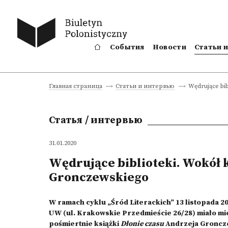
События
Новости
Статьи 
Wędrujące bib
Главная страница
Статьи и интервью
Статья / интервью
31.01.2020
Wędrujące biblioteki. Wokół k
Gronczewskiego
W ramach cyklu „Śród Literackich” 13 listopada 201
UW (ul. Krakowskie Przedmieście 26/28) miało mi
pośmiertnie książki
Dłonie czasu
Andrzeja Gronczew