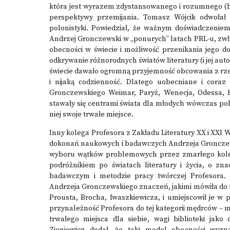
która jest wyrazem zdystansowanego i rozumnego (b
perspektywy przemijania. Tomasz Wójcik odwołał
polonistyki. Powiedział, że ważnym doświadczeniem
Andrzej Gronczewski w „ponurych” latach PRL-u, zwł
obecności w świecie i możliwość przenikania jego do
odkrywanie różnorodnych światów literatury (i jej aut
świecie dawało ogromną przyjemność obcowania z rzec
i nijaką codzienność. Dlatego uobecniane i coraz
Gronczewskiego Weimar, Paryż, Wenecja, Odessa, K
stawały się centrami świata dla młodych wówczas polo
niej swoje trwałe miejsce.
Inny kolega Profesora z Zakładu Literatury XX i XXI 
dokonań naukowych i badawczych Andrzeja Gronczews
wyboru wątków problemowych przez zmarłego koleg
podróżnikiem po światach literatury i życia, o zn
badawczym i metodzie pracy twórczej Profesora.
Andrzeja Gronczewskiego znaczeń, jakimi mówiła do 
Prousta, Brocha, Iwaszkiewicza, i umiejscowił je w
przynależność Profesora do tej kategorii mędrców – myśl
trwałego miejsca dla siebie, wagi biblioteki jak