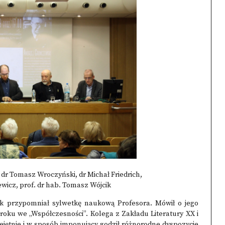
 dr Tomasz Wroczyński, dr Michał Friedrich,
ewicz, prof. dr hab. Tomasz Wójcik
cik przypomniał sylwetkę naukową Profesora. Mówił o jego
roku we „Współczesności”. Kolega z Zakładu Literatury XX i
jętnie i w sposób imponujący godził różnorodne dyspozycje