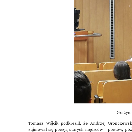
Grażyn
Tomasz Wójcik podkreślił, że Andrzej Gronczewski
zajmował się poezją starych mędrców – poetów, póź