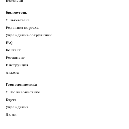
Вакансии
бюллетень
О Бьюлетене
Редакция портала
Учреждения-сотрудники
FAQ
Контакт
Регламент
Инструкция
Анкета
Геополонистика
О Геополонистике
Kарта
Учреждения
Люди