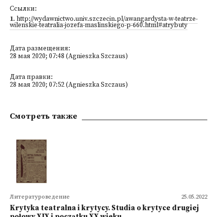
Ссылки:
1
.
http://wydawnictwo.univ.szczecin.pl/awangardysta-w-teatrze-
wilenskie-teatralia-jozefa-maslinskiego-p-660.html#atrybuty
Дата размещения:
28 мая 2020; 07:48 (Agnieszka Szczaus)
Дата правки:
28 мая 2020; 07:52 (Agnieszka Szczaus)
Смотреть также
Литературоведение
25.05.2022
Krytyka teatralna i krytycy. Studia o krytyce drugiej
połowy XIX i początku XX wieku