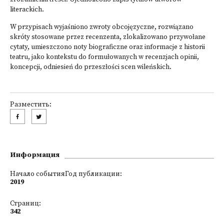
literackich.
W przypisach wyjaśniono zwroty obcojęzyczne, rozwiązano
skróty stosowane przez recenzenta, zlokalizowano przywołane
cytaty, umieszczono noty biograficz­ne oraz informacje z historii
teatru, jako kontekstu do formułowanych w recenzjach opinii,
koncepcji, odniesień do przeszłości scen wileńskich.
Разместить:
Информация
Начало событияГод публикации:
2019
Страниц:
342