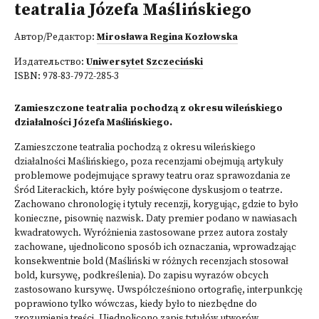
teatralia Józefa Maślińskiego
Автор/Редактор:
Mirosława Regina Kozłowska
Издательство:
Uniwersytet Szczeciński
ISBN:
978-83-7972-285-3
Zamieszczone teatralia pochodzą z okresu wileńskiego
działalności Józefa Maślińskiego.
Zamieszczone teatralia pochodzą z okresu wileńskiego
działalności Maślińskiego, poza recenzjami obejmują artykuły
problemowe podejmujące sprawy teatru oraz sprawozdania ze
Śród Literackich, które były poświęcone dyskusjom o teatrze.
Zachowano chronologię i tytuły recenzji, korygując, gdzie to było
konieczne, pi­sownię nazwisk. Daty premier podano w nawiasach
kwadratowych. Wyróżnienia zastosowane przez autora zostały
zachowane, ujednolicono sposób ich oznaczania, wprowadzając
konsekwentnie bold (Maśliński w różnych recenzjach stosował
bold, kursywę, podkreślenia). Do zapisu wyrazów obcych
zastosowano kursywę. Uwspół­cześniono ortografię, interpunkcję
poprawiono tylko wówczas, kiedy było to nie­zbędne do
zrozumienia treści. Ujednolicono zapis tytułów utworów