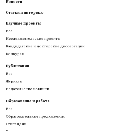
Новости
Статьи и интервью
Научные проекты
Все
Исследовательские проекты
Кандидатские и докторские диссертации
Конкурсы
Публикации
Все
Журналы
Издательские новинки
Образование и работа
Все
Образовательные предложения
Стипендии