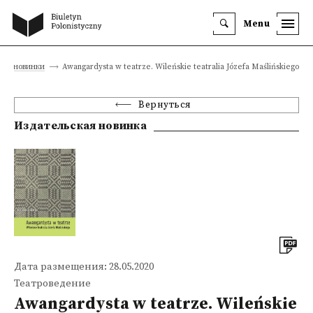
Menu
ие новинки
Awangardysta w teatrze. Wileńskie teatralia Józefa Maślińskiego
Вернуться
Издательская новинка
Дата размещения: 28.05.2020
Театроведение
Awangardysta w teatrze. Wileńskie