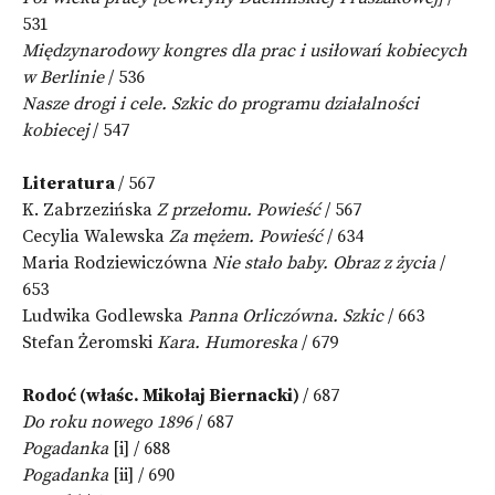
531
Międzynarodowy kongres dla prac i usiłowań kobiecych
w Berlinie
/ 536
Nasze drogi i cele. Szkic do programu działalności
kobiecej
/ 547
Literatura
/ 567
K. Zabrzezińska
Z przełomu. Powieść
/ 567
Cecylia Walewska
Za mężem. Powieść
/ 634
Maria Rodziewiczówna
Nie stało baby. Obraz z życia
/
653
Ludwika Godlewska
Panna Orliczówna. Szkic
/ 663
Stefan Żeromski
Kara. Humoreska
/ 679
Rodoć (właśc. Mikołaj Biernacki)
/ 687
Do roku nowego 1896
/ 687
Pogadanka
[i] / 688
Pogadanka
[ii] / 690