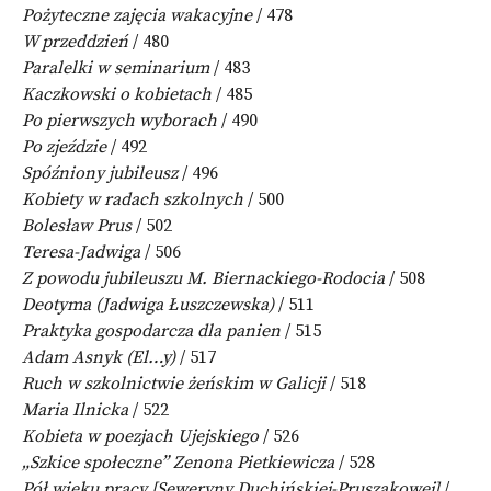
Pożyteczne zajęcia wakacyjne
/ 478
W przeddzień
/ 480
Paralelki w seminarium
/ 483
Kaczkowski o kobietach
/ 485
Po pierwszych wyborach
/ 490
Po zjeździe
/ 492
Spóźniony jubileusz
/ 496
Kobiety w radach szkolnych
/ 500
Bolesław Prus
/ 502
Teresa-Jadwiga
/ 506
Z powodu jubileuszu M. Biernackiego-Rodocia
/ 508
Deotyma (Jadwiga Łuszczewska)
/ 511
Praktyka gospodarcza dla panien
/ 515
Adam Asnyk (El…y)
/ 517
Ruch w szkolnictwie żeńskim w Galicji
/ 518
Maria Ilnicka
/ 522
Kobieta w poezjach Ujejskiego
/ 526
„Szkice społeczne” Zenona Pietkiewicza
/ 528
Pół wieku pracy [Seweryny Duchińskiej-Pruszakowej]
/