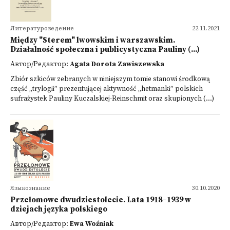
Литературоведение
22.11.2021
Między "Sterem" lwowskim i warszawskim.
Działalność społeczna i publicystyczna Pauliny (...)
Автор/Редактор:
Agata Dorota Zawiszewska
Zbiór szkiców zebranych w niniejszym tomie stanowi środkową
część „trylogii” prezentują­cej aktywność „hetmanki” polskich
sufrażystek Pauliny Kuczalskiej-Reinschmit oraz skupionych (...)
Языкознание
30.10.2020
Przełomowe dwudziestolecie. Lata 1918–1939 w
dziejach języka polskiego
Автор/Редактор:
Ewa Woźniak