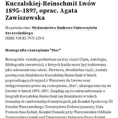
Kuczalskiej-Reinschmit Lwów
1895–1897, oprac. Agata
Zawiszewska
Издательство:
Wydawnictwo Naukowe Uniwersytetu
Szczecińskiego
ISBN:
978-83-7972-129-0
Monografia czasopisma "Ster"
Monografia została podzielona na trzy części (Opis, Antologia,
Bibliografia zawartości), z których każda może być traktowana
jako autonomiczna całość. Pierwsza, dwudzielna część, została
poświęcona działalności Kuczalskiej-Reinschmit w latach
poprzedzających wyjazd z Warszawy do Lwowa oraz
redagowanemu przez nią czasopismu „Ster”, ukazującemu się we
Lwowie w latach 1895–1897. Znajdują się tu zatem informacje o
biografii Kuczalskiej-Reinschmit i jej działalności w takich
formalnych i nieformalnych instytucjach, jak Komitet Społeczny III
Szwalni Warszawskiego Towarzystwa Dobroczynności, Unia
Powszechna Kobiet, Komitet Damski przy Warszawskim Oddziale
Towarzystwa Opieki nad Zwierzętami i Delegacja Pracy Kobiet