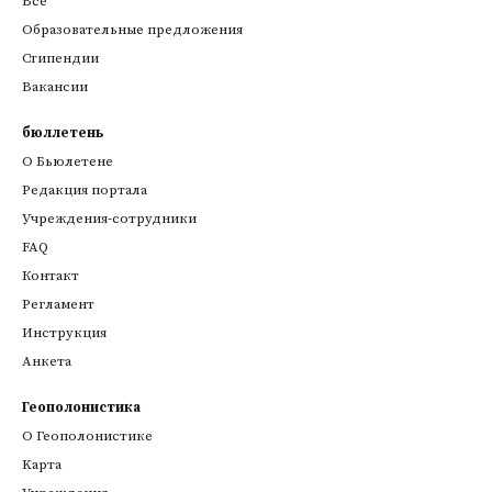
Все
Образовательные предложения
Стипендии
Вакансии
бюллетень
О Бьюлетене
Редакция портала
Учреждения-сотрудники
FAQ
Контакт
Регламент
Инструкция
Анкета
Геополонистика
О Геополонистике
Kарта