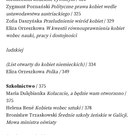
Zygmunt Poznański
Polityczne prawa kobiet wedle
ustawodawstwa austriackiego
/ 325
Zofia Daszyńska
Przeludnienie wśród kobiet
/ 329
Eliza Orzeszkowa
W kwestii równouprawnienia kobiet
wobec nauki, pracy i dostojności
ludzkiej
(List otwarty do kobiet niemieckich)
/ 334
Eliza Orzeszkowa
Polka /
349
Szkolnictwo
/ 375
Maria Dulębianka
Kołaczcie, a będzie wam otworzono
/
375
Helena René
Kobieta wobec sztuki
/ 378
Bronisław Trzaskowski
Średnie szkoły żeńskie w Galicji.
Mowa ministra oświaty