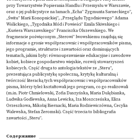
przy Towarzystwie Popierania Handlu i Przemysłu w Warszawie,
oraz o jej publicystyce na łamach „Echa” Zygmunta Sarneckiego”,
„Świtu” Marii Konopnickiej”, „Przeglądu Tygodniowego” Adama
Wiślickiego, „Tygodnika Mód i Powieści” Emila Skiwskiego i
„Kuriera Warszawskiego” Franciszka Olszewskiego. We
fragmencie poświęconym „Sterowi” lwowskiemu znajdują się
informacje o gronie współpracownic i współpracowników pisma,
jego programie, strukturze i zawartości oraz dominujących
tematach, jakimi były: równouprawnienie edukacyjne i zawodowe
kobiet, kobiece gospodarstwo wiejskie, rozwój stowarzyszeń
kobiecych. Część druga to antologia tekstów ze „Steru”,
prezentująca publicystykę społeczną, krytykę kulturalną i
twórczość literacką tych współpracownic i współpracowników
pisma, którzy tyleż kształtowali jego program, co go realizowali
(m.in. Piotr Chmielowski, Zofia Daszyńska, Maria Dulębianka,
Ludwika Godlewska, Anna Lewicka, Iza Moszczeńska, Eliza
Orzeszkowa, Mikołaj Biernacki, Maria Rodziewiczówna, Cecylia
Walewska, Stefan Żeromski). Część trzecia to bibliografia
zawartości „Steru”.
Содержание