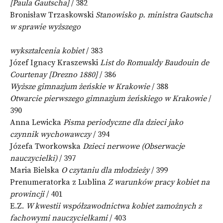
[Paula Gautscha]
/ 382
Bronisław Trzaskowski
Stanowisko p. ministra Gautscha
w sprawie wyższego
wykształcenia kobiet
/ 383
Józef Ignacy Kraszewski
List do Romualdy Baudouin de
Courtenay [Drezno 1880]
/ 386
Wyższe gimnazjum żeńskie w Krakowie
/ 388
Otwarcie pierwszego gimnazjum żeńskiego w Krakowie
/
390
Anna Lewicka
Pisma periodyczne dla dzieci jako
czynnik wychowawczy
/ 394
Józefa Tworkowska
Dzieci nerwowe (Obserwacje
nauczycielki)
/ 397
Maria Bielska
O czytaniu dla młodzieży
/ 399
Prenumeratorka z Lublina
Z warunków pracy kobiet na
prowincji
/ 401
E.Z.
W kwestii współzawodnictwa kobiet zamożnych z
fachowymi nauczycielkami
/ 403