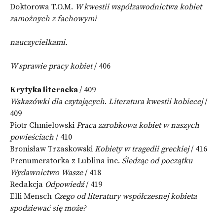
Doktorowa T.O.M.
W kwestii współzawodnictwa kobiet
zamożnych z fachowymi
nauczycielkami.
W sprawie pracy kobiet
/ 406
Krytyka literacka
/ 409
Wskazówki dla czytających
.
Literatura kwestii kobiecej
/
409
Piotr Chmielowski
Praca zarobkowa kobiet w naszych
powieściach
/ 410
Bronisław Trzaskowski
Kobiety w tragedii greckiej
/ 416
Prenumeratorka z Lublina inc.
Śledząc od początku
Wydawnictwo Wasze
/ 418
Redakcja
Odpowiedź
/ 419
Elli Mensch
Czego od literatury współczesnej kobieta
spodziewać się może?