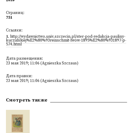
2018
Страниц:
751
Ссылки:
1
.
http://wydawnictwo.univ.szczecin.pl/ster-pod-redakcja-pauliny-
kuczalskiej%E2%80%93reinschmit-lwow-1895%E2%80%931897-p-
574.html
Дата размещения:
23 мая 2019; 11:06 (Agnieszka Szczaus)
Дата правки:
23 мая 2019; 11:06 (Agnieszka Szczaus)
Смотреть также