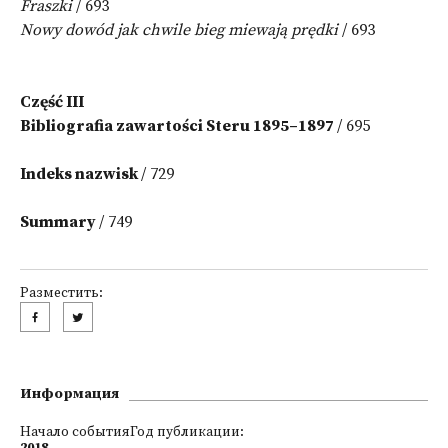
Fraszki
/ 693
Nowy dowód jak chwile bieg miewają prędki
/ 693
Część III
Bibliografia zawartości Steru 1895–1897
/ 695
Indeks nazwisk
/ 729
Summary
/ 749
Разместить:
Информация
Начало событияГод публикации: