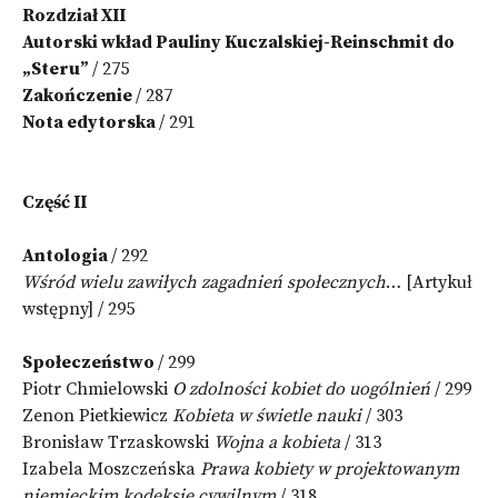
Rozdział XII
Autorski wkład Pauliny Kuczalskiej-Reinschmit do
„Steru”
/ 275
Zakończenie
/ 287
Nota edytorska
/ 291
Część II
Antologia
/ 292
Wśród wielu zawiłych zagadnień społecznych
… [Artykuł
wstępny] / 295
Społeczeństwo
/ 299
Piotr Chmielowski
O zdolności kobiet do uogólnień
/ 299
Zenon Pietkiewicz
Kobieta w świetle nauki
/ 303
Bronisław Trzaskowski
Wojna a kobieta
/ 313
Izabela Moszczeńska
Prawa kobiety w projektowanym
niemieckim kodeksie cywilnym
/ 318