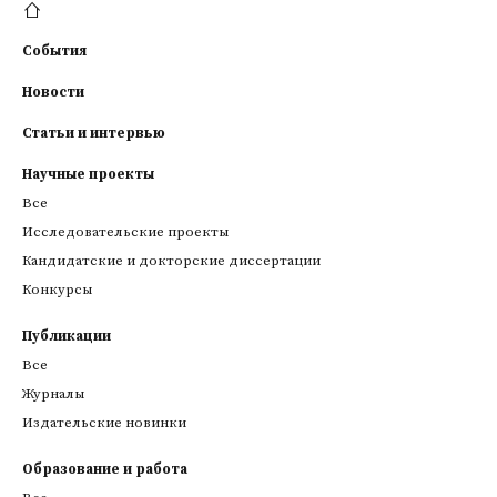
События
Новости
Статьи и интервью
Научные проекты
Все
Исследовательские проекты
Кандидатские и докторские диссертации
Конкурсы
Публикации
Все
Журналы
Издательские новинки
Образование и работа