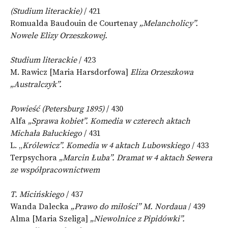
(Studium literackie)
/ 421
Romualda Baudouin de Courtenay
„Melancholicy”.
Nowele Elizy Orzeszkowej.
Studium literackie
/ 423
M. Rawicz [Maria Harsdorfowa]
Eliza Orzeszkowa
„Australczyk”.
Powieść (Petersburg 1895)
/ 430
Alfa
„Sprawa kobiet”. Komedia w czterech aktach
Michała Bałuckiego
/ 431
L. „
Królewicz”. Komedia w 4 aktach Lubowskiego
/ 433
Terpsychora
„Marcin Łuba”. Dramat w 4 aktach Sewera
ze współpracownictwem
T. Micińskiego
/ 437
Wanda Dalecka
„Prawo do miłości” M. Nordaua
/ 439
Alma [Maria Szeliga]
„Niewolnice z Pipidówki”.