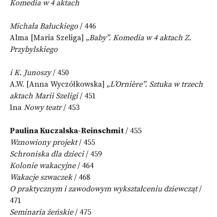
Komedia w 4 aktach
Michała Bałuckiego
/ 446
Alma [Maria Szeliga]
„Baby”. Komedia w 4 aktach Z.
Przybylskiego
i K. Junoszy
/ 450
A.W. [Anna Wyczółkowska]
„L’Ornière”. Sztuka w trzech
aktach Marii Szeligi
/ 451
Ina
Nowy teatr
/ 453
Paulina Kuczalska-Reinschmit
/ 455
Wznowiony projekt
/ 455
Schroniska dla dzieci
/ 459
Kolonie wakacyjne
/ 464
Wakacje szwaczek
/ 468
O praktycznym i zawodowym wykształceniu dziewcząt
/
471
Seminaria żeńskie
/ 475