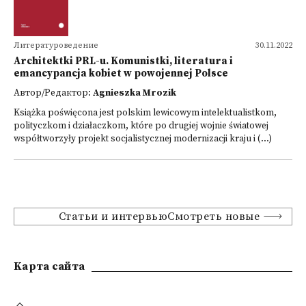
Литературоведение
30.11.2022
Architektki PRL-u. Komunistki, literatura i
emancypancja kobiet w powojennej Polsce
Автор/Редактор:
Agnieszka Mrozik
Książka poświęcona jest polskim lewicowym intelektualistkom,
polityczkom i działaczkom, które po drugiej wojnie światowej
współtworzyły projekt socjalistycznej modernizacji kraju i (...)
Статьи и интервьюСмотреть новые
Kарта сайта