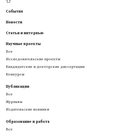
События
Новости
Статьи и интервью
Научные проекты
Все
Исследовательские проекты
Кандидатские и докторские диссертации
Конкурсы
Публикации
Все
Журналы
Издательские новинки
Образование и работа
Все