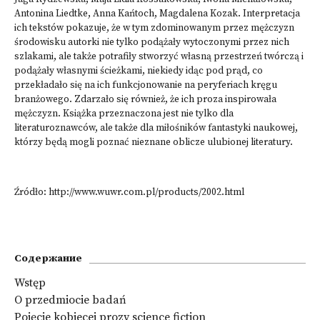
Antonina Liedtke, Anna Kańtoch, Magdalena Kozak. Interpretacja
ich tekstów pokazuje, że w tym zdominowanym przez mężczyzn
środowisku autorki nie tylko podążały wytoczonymi przez nich
szlakami, ale także potrafiły stworzyć własną przestrzeń twórczą i
podążały własnymi ścieżkami, niekiedy idąc pod prąd, co
przekładało się na ich funkcjonowanie na peryferiach kręgu
branżowego. Zdarzało się również, że ich proza inspirowała
mężczyzn. Książka przeznaczona jest nie tylko dla
literaturoznawców, ale także dla miłośników fantastyki naukowej,
którzy będą mogli poznać nieznane oblicze ulubionej literatury.
Źródło:
http://www.wuwr.com.pl/products/2002.html
Содержание
Wstęp
O przedmiocie badań
Pojęcie kobiecej prozy science fiction