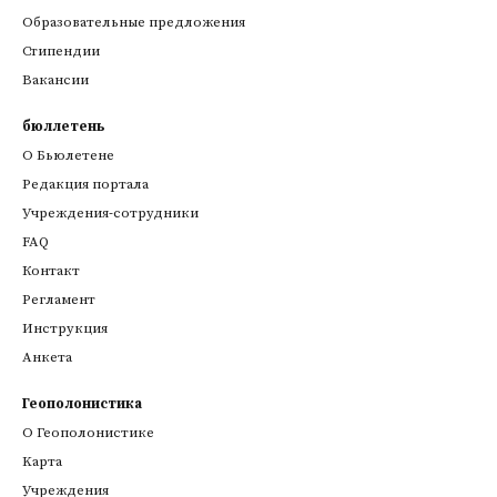
Образовательные предложения
Стипендии
Вакансии
бюллетень
О Бьюлетене
Редакция портала
Учреждения-сотрудники
FAQ
Контакт
Регламент
Инструкция
Анкета
Геополонистика
О Геополонистике
Kарта
Учреждения