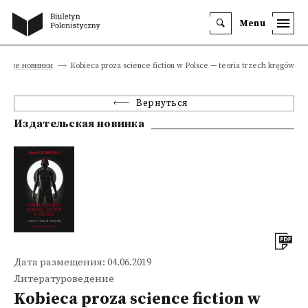
Menu
ские новинки
Kobieca proza science fiction w Polsce — teoria trzech kręgów
Вернуться
Издательская новинка
Дата размещения: 04.06.2019
Литературоведение
Kobieca proza science fiction w