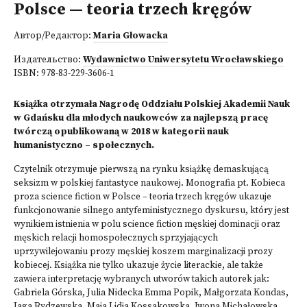
Polsce — teoria trzech kręgów
Автор/Редактор:
Maria Głowacka
Издательство:
Wydawnictwo Uniwersytetu Wrocławskiego
ISBN:
978-83-229-3606-1
Książka otrzymała Nagrodę Oddziału Polskiej Akademii Nauk
w Gdańsku dla młodych naukowców za najlepszą pracę
twórczą opublikowaną w 2018 w kategorii nauk
humanistyczno – społecznych.
Czytelnik otrzymuje pierwszą na rynku książkę demaskującą
seksizm w polskiej fantastyce naukowej. Monografia pt. Kobieca
proza science fiction w Polsce – teoria trzech kręgów ukazuje
funkcjonowanie silnego antyfeministycznego dyskursu, który jest
wynikiem istnienia w polu science fiction męskiej dominacji oraz
męskich relacji homospołecznych sprzyjających
uprzywilejowaniu prozy męskiej koszem marginalizacji prozy
kobiecej. Książka nie tylko ukazuje życie literackie, ale także
zawiera interpretację wybranych utworów takich autorek jak:
Gabriela Górska, Julia Nidecka Emma Popik, Małgorzata Kondas,
Jaga Rydzewska, Maja Lidia Kossakowska, Iwona Michałowska,