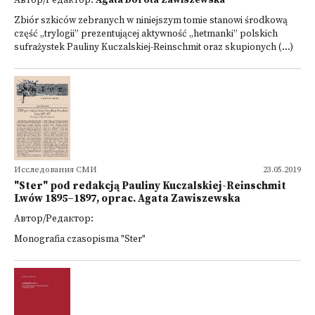
Автор/Редактор:
Agata Dorota Zawiszewska
Zbiór szkiców zebranych w niniejszym tomie stanowi środkową
część „trylogii” prezentują­cej aktywność „hetmanki” polskich
sufrażystek Pauliny Kuczalskiej-Reinschmit oraz skupionych (...)
Исследования СМИ
23.05.2019
"Ster" pod redakcją Pauliny Kuczalskiej-Reinschmit
Lwów 1895–1897, oprac. Agata Zawiszewska
Автор/Редактор:
Monografia czasopisma "Ster"