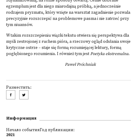
zdynamizowaną, na różne sposoby otwartą. Celnie dobrane
egzemplum jest dla niego miarodajną próbką, a jednocześnie
rodzajem pryzmatu, który wzięte na warsztat zagadnienie pozwala
precyzyjnie rozszczepić na problemowe pasma i nie zatrzeć przy
tym niuansów.
W takim rozszczepieniu wiązki tekstu otwiera się perspektywa dla
myśli zestrojonej z ruchem pióra, a rzeczowy ogląd odsłania swoje
krytyczne ostrze – staje się formą rozumiejącej lektury, formą
pogłębionego rozumienia. I również tym jest
Poetyka ekstremalna
.
Paweł Próchniak
Разместить:
Информация
Начало событияГод публикации:
2021