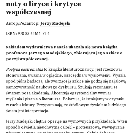
noty o liryce i krytyce
współczesnej
Автор/Редактор:
Jerzy Madejski
ISBN:
978-83-64511-71-4
Nakładem wydawnictwa Pasaże ukazała się nowa książka
profesora Jerzego Madejskiego, zbierająca jego szkice o
poezji współczesnej.
Poetyka ekstremalna
to książka literaturoznawcy. Jest rzeczowa i
stonowana, uważna w oglądzie, oszczędna w wysłowieniu. Wyszła
spod pióra badacza, ale tworzące ją szkice nie godzą się na jałową
samozwrotność naukowego dyskursu. Szukają rezonansu ze
światem poza akademią. Akcentują egzystencjalny wymiar
myślenia i pisania o literaturze. Pokazują, że istniejemy w czytaniu,
w ruchu lektury. Przypominają, że źródłowym żywiołem ludzkiego
świata jest interpretacja.
Jerzy Madejski chętnie operuje na wymownych przykładach. W ten
sposób oświetla nieuchwytną całość – proteuszową, wewnętrznie