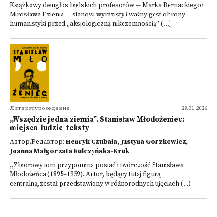
Książkowy dwugłos bielskich profesorów — Marka Bernackiego i
Mirosława Dzienia — stanowi wyrazisty i ważny gest obrony
humanistyki przed „aksjologiczną nikczemnością” (...)
Литературоведение
28.01.2026
,,Wszędzie jedna ziemia”. Stanisław Młodożeniec:
miejsca-ludzie-teksty
Автор/Редактор:
Henryk Czubała, Justyna Gorzkowicz,
Joanna Małgorzata Kulczyńska-Kruk
,,Zbiorowy tom przypomina postać i twórczość Stanisława
Młodożeńca (1895–1959). Autor, będący tutaj figurą
centralną,został przedstawiony w różnorodnych ujęciach (...)