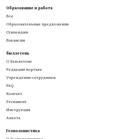
Образование и работа
Все
Образовательные предложения
Стипендии
Вакансии
бюллетень
О Бьюлетене
Редакция портала
Учреждения-сотрудники
FAQ
Контакт
Регламент
Инструкция
Анкета
Геополонистика