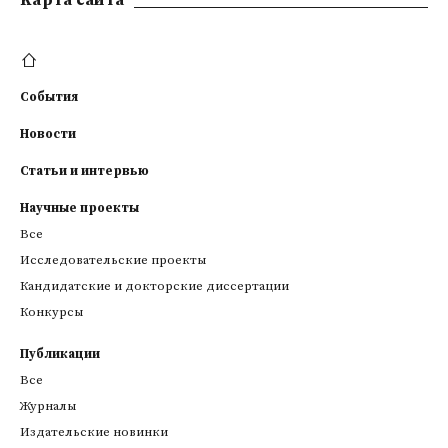
Kарта сайта
События
Новости
Статьи и интервью
Научные проекты
Все
Исследовательские проекты
Кандидатские и докторские диссертации
Конкурсы
Публикации
Все
Журналы
Издательские новинки