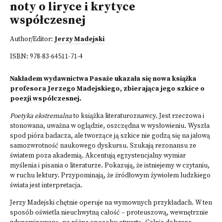
noty o liryce i krytyce
współczesnej
Author/Editor:
Jerzy Madejski
ISBN:
978-83-64511-71-4
Nakładem wydawnictwa Pasaże ukazała się nowa książka
profesora Jerzego Madejskiego, zbierająca jego szkice o
poezji współczesnej.
Poetyka ekstremalna
to książka literaturoznawcy. Jest rzeczowa i
stonowana, uważna w oglądzie, oszczędna w wysłowieniu. Wyszła
spod pióra badacza, ale tworzące ją szkice nie godzą się na jałową
samozwrotność naukowego dyskursu. Szukają rezonansu ze
światem poza akademią. Akcentują egzystencjalny wymiar
myślenia i pisania o literaturze. Pokazują, że istniejemy w czytaniu,
w ruchu lektury. Przypominają, że źródłowym żywiołem ludzkiego
świata jest interpretacja.
Jerzy Madejski chętnie operuje na wymownych przykładach. W ten
sposób oświetla nieuchwytną całość – proteuszową, wewnętrznie