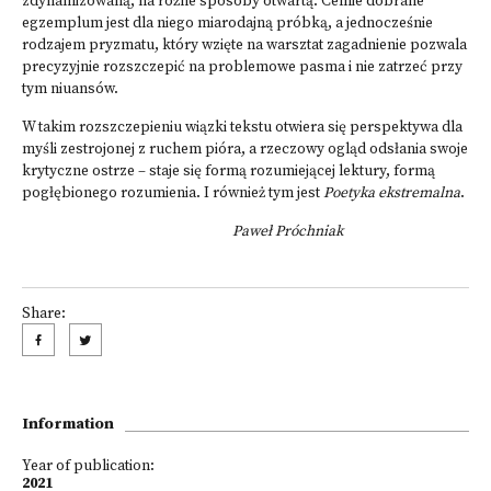
zdynamizowaną, na różne sposoby otwartą. Celnie dobrane
egzemplum jest dla niego miarodajną próbką, a jednocześnie
rodzajem pryzmatu, który wzięte na warsztat zagadnienie pozwala
precyzyjnie rozszczepić na problemowe pasma i nie zatrzeć przy
tym niuansów.
W takim rozszczepieniu wiązki tekstu otwiera się perspektywa dla
myśli zestrojonej z ruchem pióra, a rzeczowy ogląd odsłania swoje
krytyczne ostrze – staje się formą rozumiejącej lektury, formą
pogłębionego rozumienia. I również tym jest
Poetyka ekstremalna
.
Paweł Próchniak
Share:
Information
Year of publication:
2021