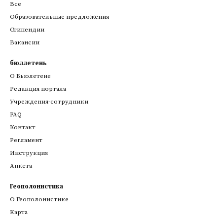
Все
Образовательные предложения
Стипендии
Вакансии
бюллетень
О Бьюлетене
Редакция портала
Учреждения-сотрудники
FAQ
Контакт
Регламент
Инструкция
Анкета
Геополонистика
О Геополонистике
Kарта