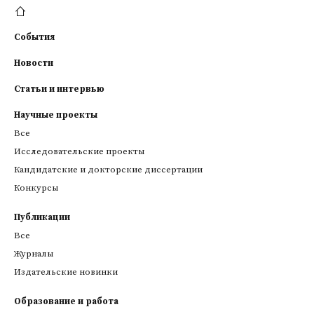
События
Новости
Статьи и интервью
Научные проекты
Все
Исследовательские проекты
Кандидатские и докторские диссертации
Конкурсы
Публикации
Все
Журналы
Издательские новинки
Образование и работа