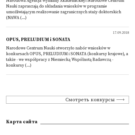
Narodowa Agencja Wymiany Akademickiej i Narodowe Centrum
Nauki zapraszają do składania wniosków w programie
umożliwiającym realizowanie zagranicznych staży doktorskich
(NAWA (...)
17.09.2018
OPUS, PRELUDIUM i SONATA
Narodowe Centrum Nauki otworzyło nabór wniosków w
konkursach OPUS, PRELUDIUM i SONATA (konkursy krajowe), a
także - we współpracy z Niemiecką Wspólnotą Badawczą -
konkursy (...)
Смотреть конкурсы
Kарта сайта