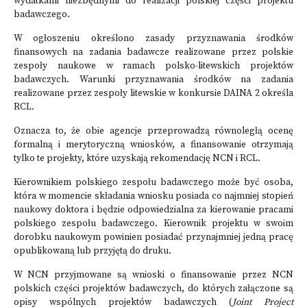
wydatkami niezbędnymi do realizacji polskiej części projektu
badawczego.
W ogłoszeniu określono zasady przyznawania środków
finansowych na zadania badawcze realizowane przez polskie
zespoły naukowe w ramach polsko-litewskich projektów
badawczych. Warunki przyznawania środków na zadania
realizowane przez zespoły litewskie w konkursie DAINA 2 określa
RCL.
Oznacza to, że obie agencje przeprowadzą równoległą ocenę
formalną i merytoryczną wniosków, a finansowanie otrzymają
tylko te projekty, które uzyskają rekomendację NCN i RCL.
Kierownikiem polskiego zespołu badawczego może być osoba,
która w momencie składania wniosku posiada co najmniej stopień
naukowy doktora i będzie odpowiedzialna za kierowanie pracami
polskiego zespołu badawczego. Kierownik projektu w swoim
dorobku naukowym powinien posiadać przynajmniej jedną pracę
opublikowaną lub przyjętą do druku.
W NCN przyjmowane są wnioski o finansowanie przez NCN
polskich części projektów badawczych, do których załączone są
opisy wspólnych projektów badawczych (
Joint Project