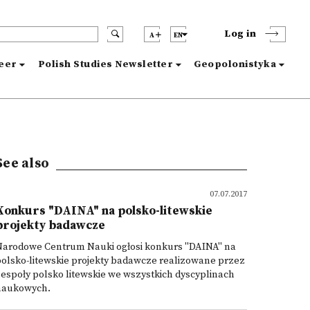
Log in
A
EN
reer
Polish Studies Newsletter
Geopolonistyka
See also
07.07.2017
Konkurs "DAINA" na polsko-litewskie
projekty badawcze
Narodowe Centrum Nauki ogłosi konkurs "DAINA" na
olsko-litewskie projekty badawcze realizowane przez
espoły polsko litewskie we wszystkich dyscyplinach
naukowych.