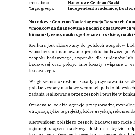
Narodowe Centrum Nauki
Institutions:
Independent academics
,
Doctor
Target groups:
Narodowe Centrum Nauki i agencja Research Counc
wniosków na finansowanie badań podstawowych w 
humanistyczne, nauki społeczne i o sztuce, nauki śc
Konkurs jest skierowany do polskich zespołów bad
wnioskiem o finansowanie projektu badawczego. W
zespołu badawczego, stypendia dla studentów lub
badawczej oraz pokryć inne koszty związane z wyda
badawczego.
W ogłoszeniu określono zasady przyznawania środ
polskie zespoły naukowe w ramach polsko-litewskic
zadania realizowane przez zespoły litewskie w konku
Oznacza to, że obie agencje przeprowadzą równoleg
otrzymają tylko te projekty, które uzyskają rekomend
Kierownikiem polskiego zespołu badawczego może b
najmniej stopień naukowy doktora i będzie odp