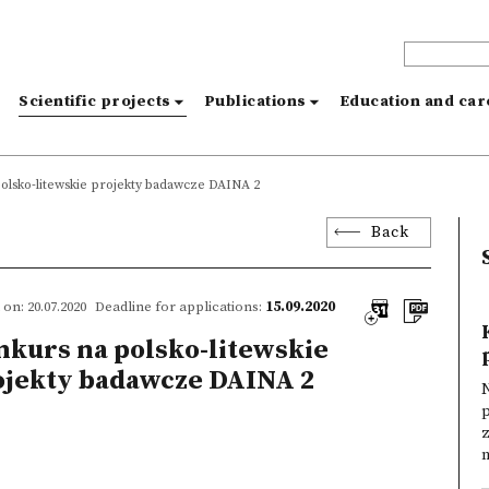
s
Scientific projects
Publications
Education and ca
olsko-litewskie projekty badawcze DAINA 2
Back
on: 20.07.2020
Deadline for applications:
15.09.2020
nkurs na polsko-litewskie
ojekty badawcze DAINA 2
p
z