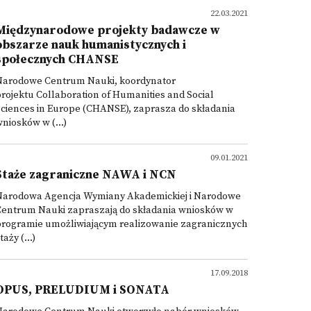
22.03.2021
Międzynarodowe projekty badawcze w
obszarze nauk humanistycznych i
społecznych CHANSE
Narodowe Centrum Nauki, koordynator
rojektu Collaboration of Humanities and Social
ciences in Europe (CHANSE), zaprasza do składania
niosków w (...)
09.01.2021
Staże zagraniczne NAWA i NCN
Narodowa Agencja Wymiany Akademickiej i Narodowe
Centrum Nauki zapraszają do składania wniosków w
programie umożliwiającym realizowanie zagranicznych
taży (...)
17.09.2018
OPUS, PRELUDIUM i SONATA