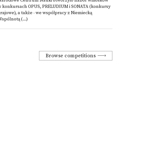
Narodowe Centrum Nauki otworzyło nabór wniosków
w konkursach OPUS, PRELUDIUM i SONATA (konkursy
rajowe), a także - we współpracy z Niemiecką
spólnotą (...)
Browse competitions