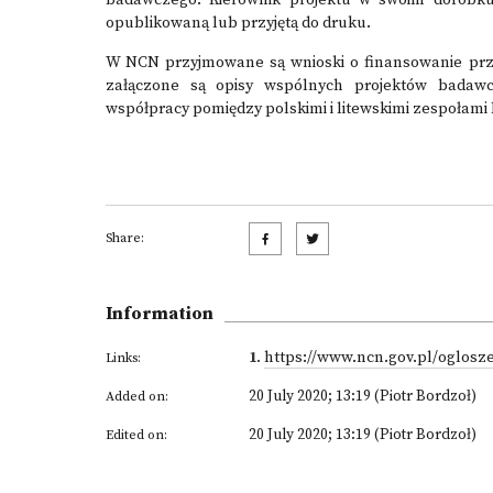
badawczego. Kierownik projektu w swoim dorobku
opublikowaną lub przyjętą do druku.
W NCN przyjmowane są wnioski o finansowanie prze
załączone są opisy wspólnych projektów badawc
współpracy pomiędzy polskimi i litewskimi zespołam
Share:
Information
1
.
https://www.ncn.gov.pl/oglosz
Links:
20 July 2020; 13:19 (Piotr Bordzoł)
Added on:
20 July 2020; 13:19 (Piotr Bordzoł)
Edited on: