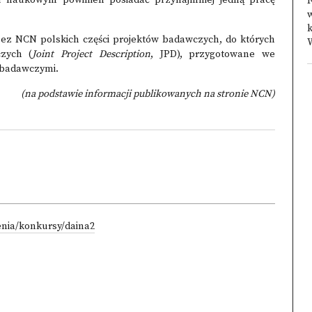
 naukowym powinien posiadać przynajmniej jedną pracę
k
z NCN polskich części projektów badawczych, do których
W
zych (
Joint Project Description
, JPD), przygotowane we
i badawczymi.
(na podstawie informacji publikowanych na stronie NCN)
enia/konkursy/daina2