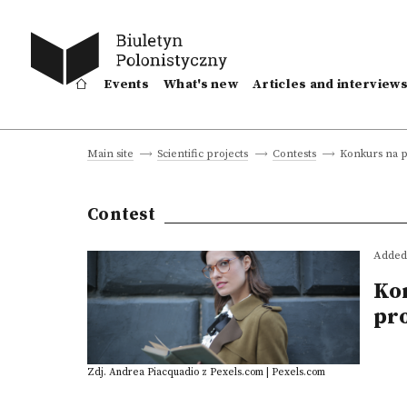
Events
What's new
Articles and interview
Konkurs na p
Main site
Scientific projects
Contests
Contest
Added 
Ko
pr
Zdj. Andrea Piacquadio z Pexels.com | Pexels.com