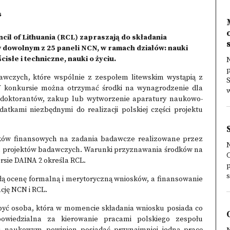
s
il of Lithuania (RCL) zapraszają do składania
dowolnym z 25 paneli NCN, w ramach działów: nauki
isłe i techniczne, nauki o życiu.
p
awczych, które wspólnie z zespołem litewskim wystąpią z
S
 konkursie można otrzymać środki na wynagrodzenie dla
w
 doktorantów, zakup lub wytworzenie aparatury naukowo-
tkami niezbędnymi do realizacji polskiej części projektu
ków finansowych na zadania badawcze realizowane przez
h projektów badawczych. Warunki przyznawania środków na
rsie DAINA 2 określa RCL.
s
łą ocenę formalną i merytoryczną wniosków, a finansowanie
ację NCN i RCL.
yć osoba, która w momencie składania wniosku posiada co
owiedzialna za kierowanie pracami polskiego zespołu