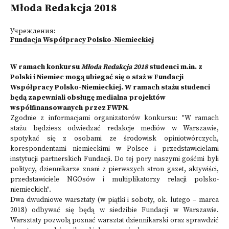
Młoda Redakcja 2018
Учреждения:
Fundacja Współpracy Polsko-Niemieckiej
W ramach konkursu
Młoda Redakcja 2018
studenci m.in. z
Polski i Niemiec mogą ubiegać się o staż w Fundacji
Współpracy Polsko-Niemieckiej. W ramach stażu studenci
będą zapewniali obsługę medialna projektów
współfinansowanych przez FWPN.
Zgodnie z informacjami organizatorów konkursu: "W ramach
stażu będziesz odwiedzać redakcje mediów w Warszawie,
spotykać się z osobami ze środowisk opiniotwórczych,
korespondentami niemieckimi w Polsce i przedstawicielami
instytucji partnerskich Fundacji. Do tej pory naszymi gośćmi byli
politycy, dziennikarze znani z pierwszych stron gazet, aktywiści,
przedstawiciele NGOsów i multiplikatorzy relacji polsko-
niemieckich".
Dwa dwudniowe warsztaty (w piątki i soboty, ok. lutego – marca
2018) odbywać się będą w siedzibie Fundacji w Warszawie.
Warsztaty pozwolą poznać warsztat dziennikarski oraz sprawdzić