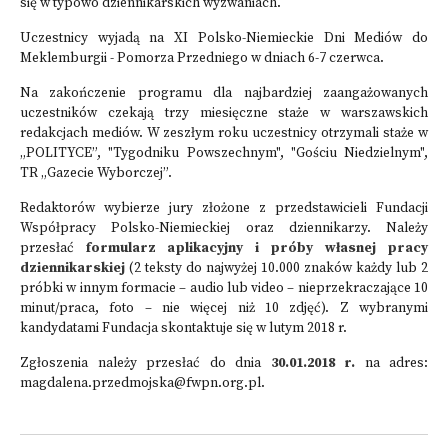
się w typowo dziennikarskich wyzwaniach.
Uczestnicy wyjadą na XI Polsko-Niemieckie Dni Mediów do
Meklemburgii - Pomorza Przedniego w dniach 6-7 czerwca.
Na zakończenie programu dla najbardziej zaangażowanych
uczestników czekają trzy miesięczne staże w warszawskich
redakcjach mediów. W zeszłym roku uczestnicy otrzymali staże w
„POLITYCE”, "Tygodniku Powszechnym", "Gościu Niedzielnym",
TR „Gazecie Wyborczej”.
Redaktorów wybierze jury złożone z przedstawicieli Fundacji
Współpracy Polsko-Niemieckiej oraz dziennikarzy. Należy
przesłać
formularz aplikacyjny i próby własnej pracy
dziennikarskiej
(2 teksty do najwyżej 10.000 znaków każdy lub 2
próbki w innym formacie – audio lub video – nieprzekraczające 10
minut/praca, foto – nie więcej niż 10 zdjęć). Z wybranymi
kandydatami Fundacja skontaktuje się w lutym 2018 r.
Zgłoszenia należy przesłać do dnia
30.01.2018 r.
na adres:
magdalena.przedmojska@fwpn.org.pl
.