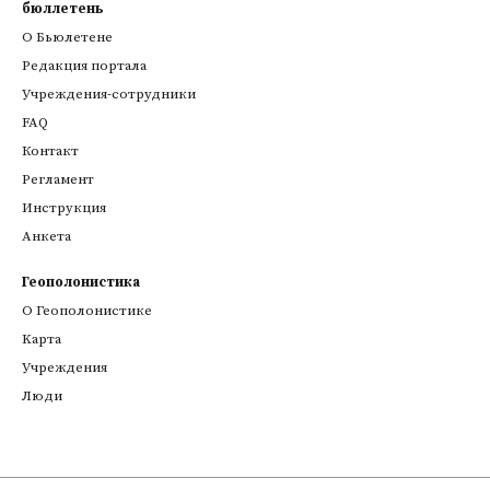
бюллетень
О Бьюлетене
Редакция портала
Учреждения-сотрудники
FAQ
Контакт
Регламент
Инструкция
Анкета
Геополонистика
О Геополонистике
Kарта
Учреждения
Люди