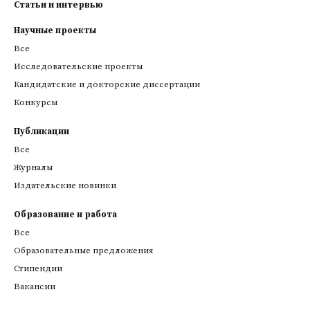
Статьи и интервью
Научные проекты
Все
Исследовательские проекты
Кандидатские и докторские диссертации
Конкурсы
Публикации
Все
Журналы
Издательские новинки
Образование и работа
Все
Образовательные предложения
Стипендии
Вакансии