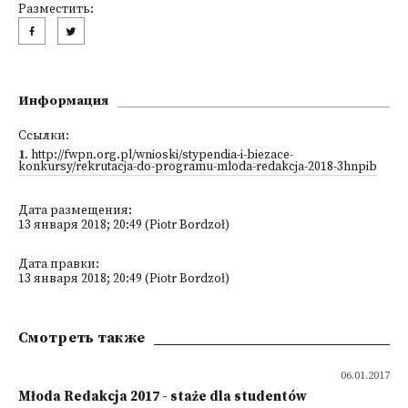
Разместить:
Информация
Ссылки:
1
.
http://fwpn.org.pl/wnioski/stypendia-i-biezace-
konkursy/rekrutacja-do-programu-mloda-redakcja-2018-3hnpib
Дата размещения:
13 января 2018; 20:49 (Piotr Bordzoł)
Дата правки:
13 января 2018; 20:49 (Piotr Bordzoł)
Смотреть также
06.01.2017
Młoda Redakcja 2017 - staże dla studentów