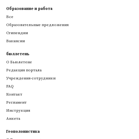
Образование и работа
Все
Образовательные предложения
Стипендии
Вакансии
бюллетень
О Бьюлетене
Редакция портала
Учреждения-сотрудники
FAQ
Контакт
Регламент
Инструкция
Анкета
Геополонистика