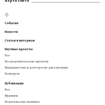
Kарта сайта
События
Новости
Статьи и интервью
Научные проекты
Все
Исследовательские проекты
Кандидатские и докторские диссертации
Конкурсы
Публикации
Все
Журналы
Издательские новинки