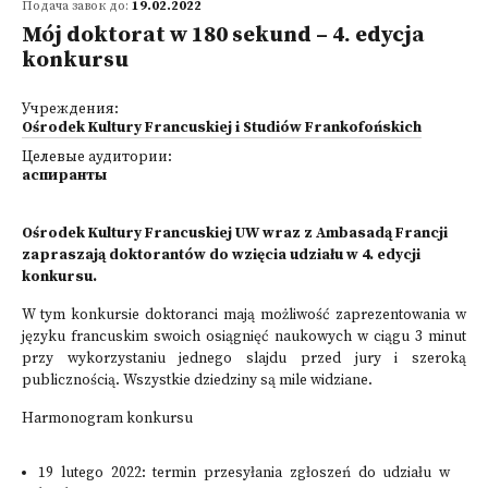
Подача завок до:
19.02.2022
Mój doktorat w 180 sekund – 4. edycja
konkursu
Учреждения:
Ośrodek Kultury Francuskiej i Studiów Frankofońskich
Целевые аудитории:
аспиранты
Ośrodek Kultury Francuskiej UW wraz z Ambasadą Francji
zapraszają doktorantów do wzięcia udziału w 4. edycji
konkursu.
W tym konkursie doktoranci mają możliwość zaprezentowania w
języku francuskim swoich osiągnięć naukowych w ciągu 3 minut
przy wykorzystaniu jednego slajdu przed jury i szeroką
publicznością. Wszystkie dziedziny są mile widziane.
Harmonogram konkursu
19 lutego 2022: termin przesyłania zgłoszeń do udziału w