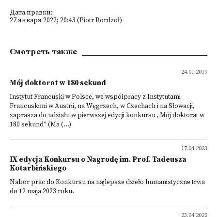
Дата правки:
27 января 2022; 20:43 (Piotr Bordzoł)
Смотреть также
24.01.2019
Mój doktorat w 180 sekund
Instytut Francuski w Polsce, we współpracy z Instytutami
Francuskimi w Austrii, na Węgrzech, w Czechach i na Słowacji,
zaprasza do udziału w pierwszej edycji konkursu „Mój doktorat w
180 sekund” (Ma (...)
17.04.2023
IX edycja Konkursu o Nagrodę im. Prof. Tadeusza
Kotarbińskiego
Nabór prac do Konkursu na najlepsze dzieło humanistyczne trwa
do 12 maja 2023 roku.
23.04.2022