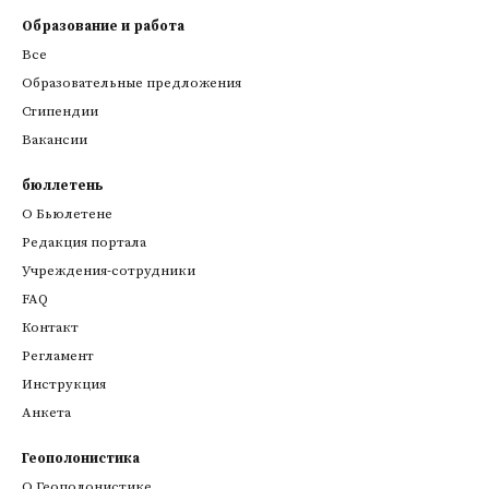
Образование и работа
Все
Образовательные предложения
Стипендии
Вакансии
бюллетень
О Бьюлетене
Редакция портала
Учреждения-сотрудники
FAQ
Контакт
Регламент
Инструкция
Анкета
Геополонистика
О Геополонистике