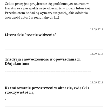
Celem pracy jest przyjrzenie się problematyce sacrum w
literaturze z perspektywy jej obecności w poezji lubuskiej.
Przedmiotem badań są wymiary świętości, jakie odsłania
twórczość autorów regionalnych (...)
13.09.2018
Literackie "teorie widzenia"
____________________________________
13.09.2018
Tradycja i nowoczesność w opowiadaniach
Dźajakantana
___________________________________________________
13.09.2018
Kształtowanie przestrzeni w obrazie, związki z
rzeczywistością
-